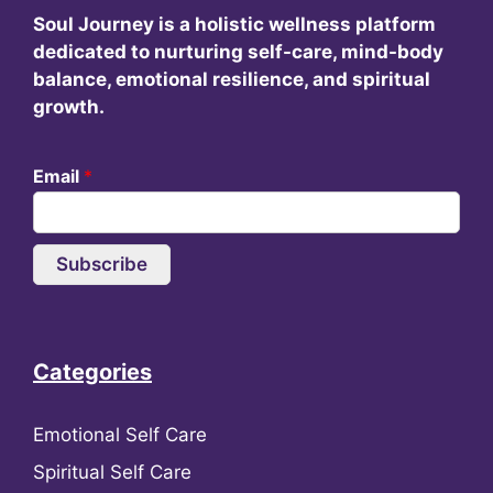
Soul Journey is a holistic wellness platform
dedicated to nurturing self-care, mind-body
balance, emotional resilience, and spiritual
growth.
Email
*
Subscribe
Categories
Emotional Self Care
Spiritual Self Care