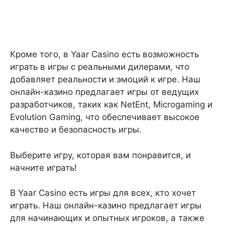
Кроме того, в Yaar Casino есть возможность
играть в игры с реальными дилерами, что
добавляет реальности и эмоций к игре. Наш
онлайн-казино предлагает игры от ведущих
разработчиков, таких как NetEnt, Microgaming и
Evolution Gaming, что обеспечивает высокое
качество и безопасность игры.
Выберите игру, которая вам понравится, и
начните играть!
В Yaar Casino есть игры для всех, кто хочет
играть. Наш онлайн-казино предлагает игры
для начинающих и опытных игроков, а также