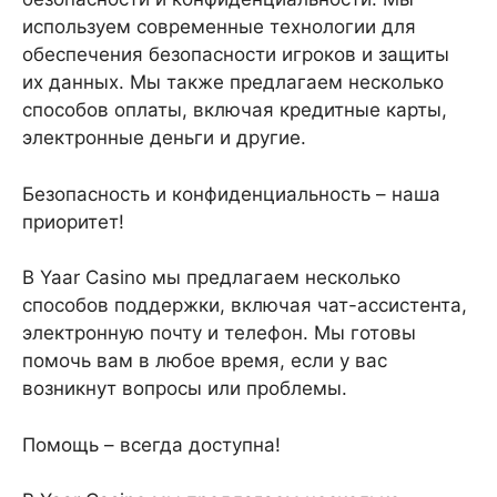
используем современные технологии для
обеспечения безопасности игроков и защиты
их данных. Мы также предлагаем несколько
способов оплаты, включая кредитные карты,
электронные деньги и другие.
Безопасность и конфиденциальность – наша
приоритет!
В Yaar Casino мы предлагаем несколько
способов поддержки, включая чат-ассистента,
электронную почту и телефон. Мы готовы
помочь вам в любое время, если у вас
возникнут вопросы или проблемы.
Помощь – всегда доступна!