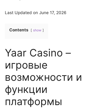
Last Updated on June 17, 2026
Contents
show
Yaar Casino –
игровые
возможности и
функции
платформы