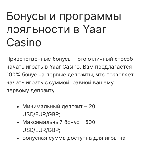
Бонусы и программы
лояльности в Yaar
Casino
Приветственные бонусы – это отличный способ
начать играть в Yaar Casino. Вам предлагается
100% бонус на первые депозиты, что позволяет
начать играть с суммой, равной вашему
первому депозиту.
Минимальный депозит – 20
USD/EUR/GBP;
Максимальный бонус – 500
USD/EUR/GBP;
Бонусная сумма доступна для игры на