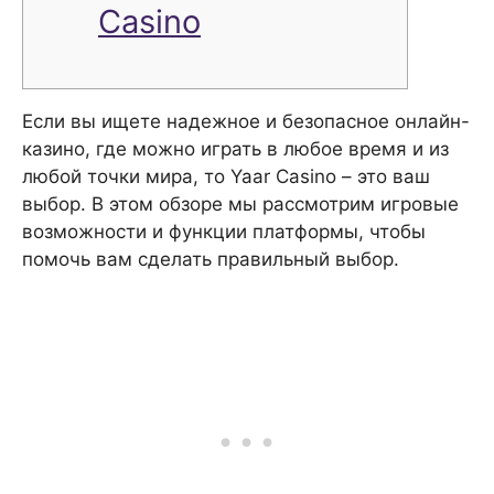
Casino
Если вы ищете надежное и безопасное онлайн-
казино, где можно играть в любое время и из
любой точки мира, то Yaar Casino – это ваш
выбор. В этом обзоре мы рассмотрим игровые
возможности и функции платформы, чтобы
помочь вам сделать правильный выбор.