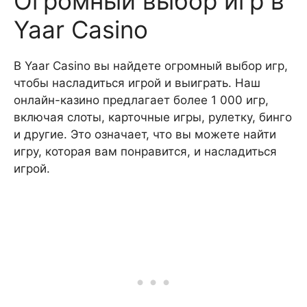
Огромный выбор игр в
Yaar Casino
В Yaar Casino вы найдете огромный выбор игр,
чтобы насладиться игрой и выиграть. Наш
онлайн-казино предлагает более 1 000 игр,
включая слоты, карточные игры, рулетку, бинго
и другие. Это означает, что вы можете найти
игру, которая вам понравится, и насладиться
игрой.