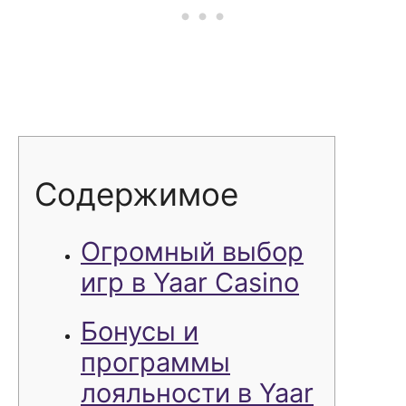
Содержимое
Огромный выбор
игр в Yaar Casino
Бонусы и
программы
лояльности в Yaar