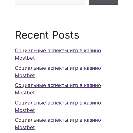
Recent Posts
Социальные аспекты игр в казино
Mostbet
Социальные аспекты игр в казино
Mostbet
Социальные аспекты игр в казино
Mostbet
Социальные аспекты игр в казино
Mostbet
Социальные аспекты игр в казино
Mostbet