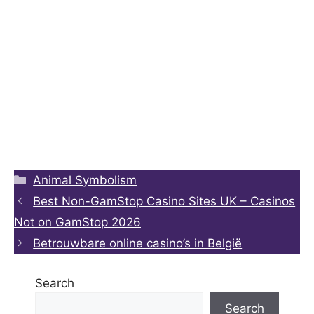
Categories
Animal Symbolism
Best Non-GamStop Casino Sites UK – Casinos
Not on GamStop 2026
Betrouwbare online casino’s in België
Search
Search