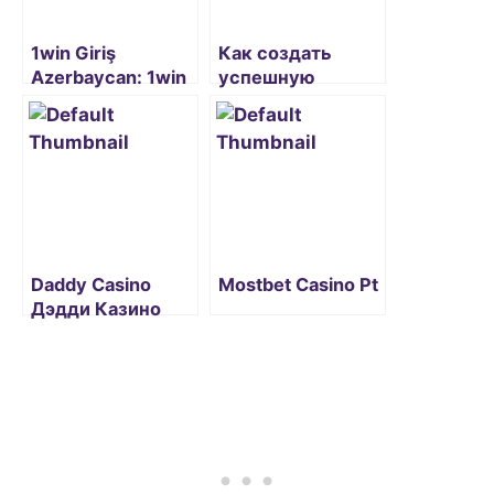
1win Giriş
Как создать
Azerbaycan: 1win
успешную
Casino Oyunları Və
стратегию ставок
Bonuslar”
на мостбет
Daddy Casino
Mostbet Casino Pt
Дэдди Казино
Официальный
Сайт, Зеркало И
Регистрация дли
Онлайн Игры