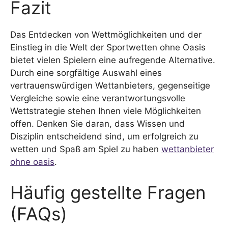
Fazit
Das Entdecken von Wettmöglichkeiten und der
Einstieg in die Welt der Sportwetten ohne Oasis
bietet vielen Spielern eine aufregende Alternative.
Durch eine sorgfältige Auswahl eines
vertrauenswürdigen Wettanbieters, gegenseitige
Vergleiche sowie eine verantwortungsvolle
Wettstrategie stehen Ihnen viele Möglichkeiten
offen. Denken Sie daran, dass Wissen und
Disziplin entscheidend sind, um erfolgreich zu
wetten und Spaß am Spiel zu haben
wettanbieter
ohne oasis
.
Häufig gestellte Fragen
(FAQs)