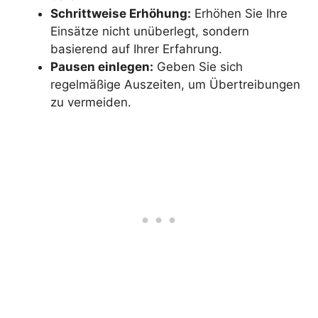
Schrittweise Erhöhung:
Erhöhen Sie Ihre
Einsätze nicht unüberlegt, sondern
basierend auf Ihrer Erfahrung.
Pausen einlegen:
Geben Sie sich
regelmäßige Auszeiten, um Übertreibungen
zu vermeiden.