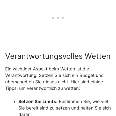
Verantwortungsvolles Wetten
Ein wichtiger Aspekt beim Wetten ist die
Verantwortung. Setzen Sie sich ein Budget und
überschreiten Sie dieses nicht. Hier sind einige
Tipps, um verantwortlich zu wetten:
Setzen Sie Limits:
Bestimmen Sie, wie viel
Sie bereit sind zu setzen und halten Sie sich
daran.