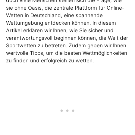
doch viele Menschen stellen sich die Frage, wie
sie ohne Oasis, die zentrale Plattform für Online-
Wetten in Deutschland, eine spannende
Wettumgebung entdecken können. In diesem
Artikel erklären wir Ihnen, wie Sie sicher und
verantwortungsvoll beginnen können, die Welt der
Sportwetten zu betreten. Zudem geben wir Ihnen
wertvolle Tipps, um die besten Wettmöglichkeiten
zu finden und erfolgreich zu wetten.