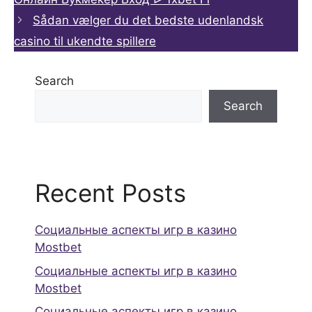
Sådan vælger du det bedste udenlandsk
casino til ukendte spillere
Search
Search
Recent Posts
Социальные аспекты игр в казино
Mostbet
Социальные аспекты игр в казино
Mostbet
Социальные аспекты игр в казино