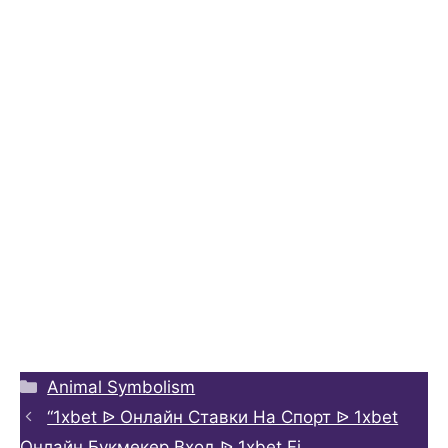
Categories
Animal Symbolism
“1xbet ᐉ Онлайн Ставки На Спорт ᐉ 1xbet
Онлайн Букмекер Вход ᐉ 1xbet Fi