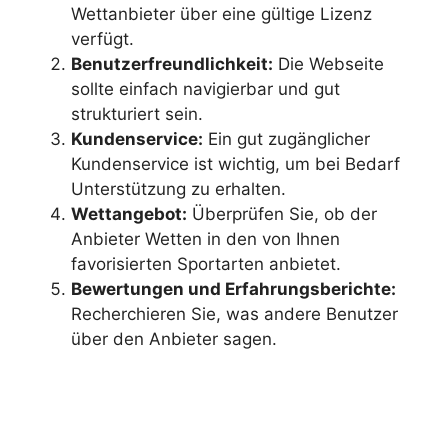
Wettanbieter über eine gültige Lizenz
verfügt.
Benutzerfreundlichkeit:
Die Webseite
sollte einfach navigierbar und gut
strukturiert sein.
Kundenservice:
Ein gut zugänglicher
Kundenservice ist wichtig, um bei Bedarf
Unterstützung zu erhalten.
Wettangebot:
Überprüfen Sie, ob der
Anbieter Wetten in den von Ihnen
favorisierten Sportarten anbietet.
Bewertungen und Erfahrungsberichte:
Recherchieren Sie, was andere Benutzer
über den Anbieter sagen.