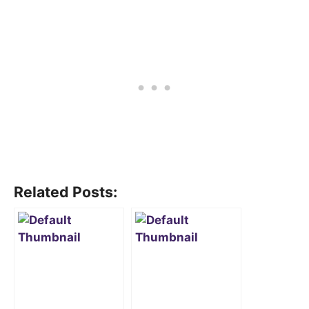
Related Posts: