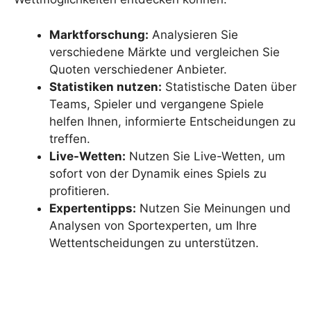
Marktforschung:
Analysieren Sie
verschiedene Märkte und vergleichen Sie
Quoten verschiedener Anbieter.
Statistiken nutzen:
Statistische Daten über
Teams, Spieler und vergangene Spiele
helfen Ihnen, informierte Entscheidungen zu
treffen.
Live-Wetten:
Nutzen Sie Live-Wetten, um
sofort von der Dynamik eines Spiels zu
profitieren.
Expertentipps:
Nutzen Sie Meinungen und
Analysen von Sportexperten, um Ihre
Wettentscheidungen zu unterstützen.