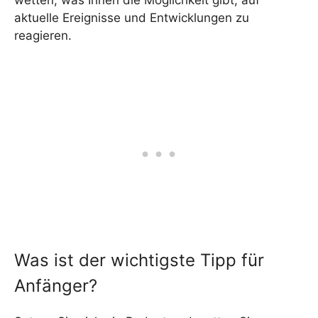
wetten, was Ihnen die Möglichkeit gibt, auf
aktuelle Ereignisse und Entwicklungen zu
reagieren.
Was ist der wichtigste Tipp für
Anfänger?