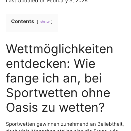
Last Updated on February 3, 2026
Contents
show
Wettmöglichkeiten
entdecken: Wie
fange ich an, bei
Sportwetten ohne
Oasis zu wetten?
Sportwetten gewinnen zunehmend an Beliebtheit,