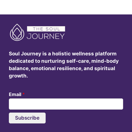
Soul Journey is a holistic wellness platform
dedicated to nurturing self-care, mind-body
balance, emotional resilience, and spiritual
growth.
Email
*
Subscribe