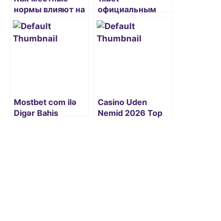
нормы влияют на
официальным
доступ к 1xbet
Сайт
входу
Букмекерской
Конторы 1хбет
Зеркало, Ставки
На Спорт, Обзор
Букмекера
Mostbet com ilə
Casino Uden
Digər Bahis
Nemid 2026 Top
Saytlarını
Something Like 20
Müqayisə Edərkən
Casinoer Uden
Nəyə Diqqət
Nemid!
Etməliyik?