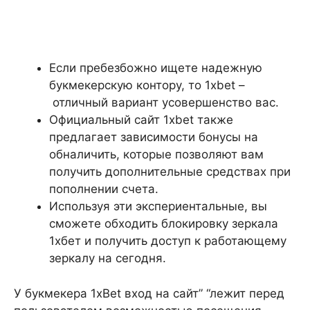
Если пребезбожно ищете надежную
букмекерскую контору, то 1xbet –
отличный вариант усовершенство вас.
Официальный сайт 1xbet также
предлагает зависимости бонусы на
обналичить, которые позволяют вам
получить дополнительные средствах при
пополнении счета.
Используя эти экспериентальные, вы
сможете обходить блокировку зеркала
1хбет и получить доступ к работающему
зеркалу на сегодня.
У букмекера 1xBet вход на сайт” “лежит перед