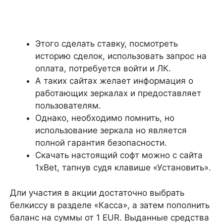
Этого сделать ставку, посмотреть
историю сделок, использовать запрос на
оплата, потребуется войти и ЛК.
А таких сайтах желает информация о
работающих зеркалах и предоставляет
пользователям.
Однако, необходимо помнить, но
использование зеркала но является
полной гарантия безопасности.
Скачать настоящий софт можно с сайта
1xBet, тапнув судя клавише «Установить».
Дли участия в акции достаточно выбрать
белкиссу в разделе «Касса», а затем пополнить
баланс на суммы от 1 EUR. Выданные средства