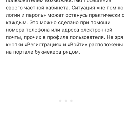
пользователем возможностью посещения
своего частной кабинета. Ситуация «не помню
логин и пароль» может останусь практически с
каждым. Это можно сделано при помощи
номера телефона или адреса электронной
почты, прочих в профиле пользователя. Не зря
кнопки «Регистрация» и «Войти» расположены
на портале букмекера рядом.