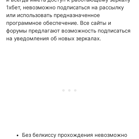
1хбет, невозможно подписаться на рассылку
или использовать предназначенное
программное обеспечение. Все сайты и
форумы предлагают возможность подписаться
на уведомления об новых зеркалах.
Без белкиссу прохождения невозможно