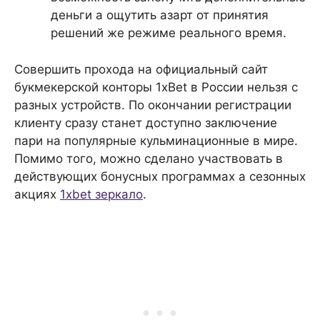
деньги а ощутить азарт от принятия
решений же режиме реального время.
Совершить прохода на официальный сайт
букмекерской конторы 1xBet в России нельзя с
разных устройств. По окончании регистрации
клиенту сразу станет доступно заключение
пари на популярные кульминационные в мире.
Помимо того, можно сделано участвовать в
действующих бонусных программах а сезонных
акциях
1xbet зеркало
.