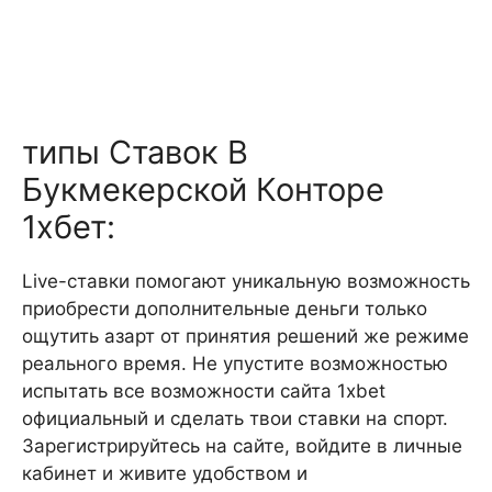
типы Ставок В
Букмекерской Конторе
1хбет:
Live-ставки помогают уникальную возможность
приобрести дополнительные деньги только
ощутить азарт от принятия решений же режиме
реального время. Не упустите возможностью
испытать все возможности сайта 1xbet
официальный и сделать твои ставки на спорт.
Зарегистрируйтесь на сайте, войдите в личные
кабинет и живите удобством и