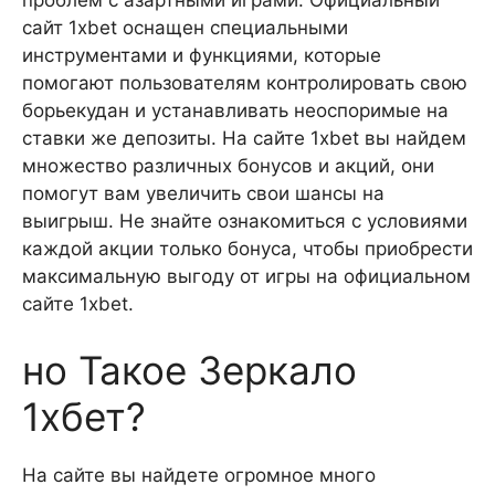
проблем с азартными играми. Официальный
сайт 1xbet оснащен специальными
инструментами и функциями, которые
помогают пользователям контролировать свою
борьекудан и устанавливать неоспоримые на
ставки же депозиты. На сайте 1xbet вы найдем
множество различных бонусов и акций, они
помогут вам увеличить свои шансы на
выигрыш. Не знайте ознакомиться с условиями
каждой акции только бонуса, чтобы приобрести
максимальную выгоду от игры на официальном
сайте 1xbet.
но Такое Зеркало
1хбет?
На сайте вы найдете огромное много