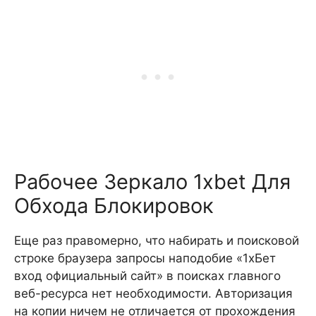
Рабочее Зеркало 1xbet Для
Обхода Блокировок
Еще раз правомерно, что набирать и поисковой
строке браузера запросы наподобие «1хБет
вход официальный сайт» в поисках главного
веб-ресурса нет необходимости. Авторизация
на копии ничем не отличается от прохождения