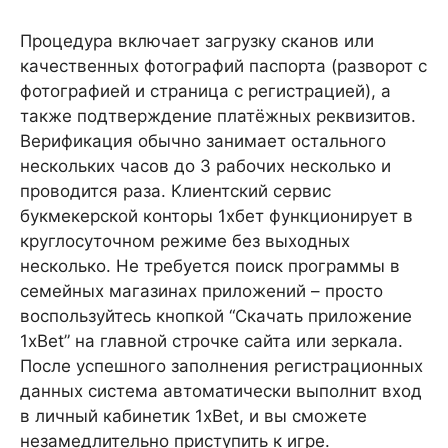
Процедура включает загрузку сканов или
качественных фотографий паспорта (разворот с
фотографией и страница с регистрацией), а
также подтверждение платёжных реквизитов.
Верификация обычно занимает остального
нескольких часов до 3 рабочих несколько и
проводится раза. Клиентский сервис
букмекерской конторы 1хбет функционирует в
круглосуточном режиме без выходных
несколько. Не требуется поиск программы в
семейных магазинах приложений – просто
воспользуйтесь кнопкой “Скачать приложение
1xBet” на главной строчке сайта или зеркала.
После успешного заполнения регистрационных
данных система автоматически выполнит вход
в личный кабинетик 1xBet, и вы сможете
незамедлительно приступить к игре.