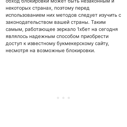
обход блокировки может быть незаконным и
некоторых странах, поэтому перед
использованием них методов следует изучить с
законодательством вашей страны. Таким
самым, работающее зеркало 1хбет на сегодня
являлось надежным способом приобрести
доступ к известному букмекерскому сайту,
несмотря на возможные блокировки.