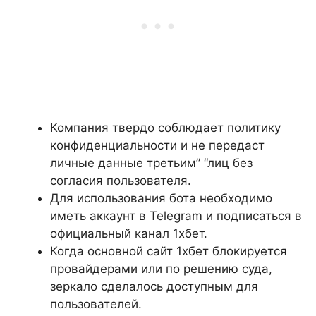
Компания твердо соблюдает политику
конфиденциальности и не передаст
личные данные третьим” “лиц без
согласия пользователя.
Для использования бота необходимо
иметь аккаунт в Telegram и подписаться в
официальный канал 1хбет.
Когда основной сайт 1хбет блокируется
провайдерами или по решению суда,
зеркало сделалось доступным для
пользователей.