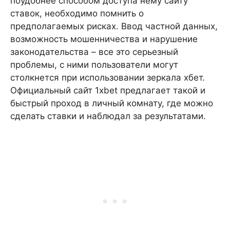
поудобнее способом доступа нему сайту
ставок, необходимо помнить о
предполагаемых рисках. Ввод частной данных,
возможность мошенничества и нарушение
законодательства – все это серьезный
проблемы, с ними пользователи могут
столкнется при использовании зеркала хбет.
Официальный сайт 1xbet предлагает такой и
быстрый проход в личный комнату, где можно
сделать ставки и наблюдал за результатами.