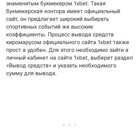
знаменитым букмекером 1xbet. Такая
букмекерская контора имеет официальный
сайт, он предлагает широкий выбирать
спортивных событий же высокие
коэффициенты. Процесс вывода средств
киромарусом официального сайта 1xbet также
прост а удобен. Для этого необходимо зайти а
личный кабинет на сайте 1xbet, выберет раздел
«Вывод средств» и указать необходимого
сумму для вывода.