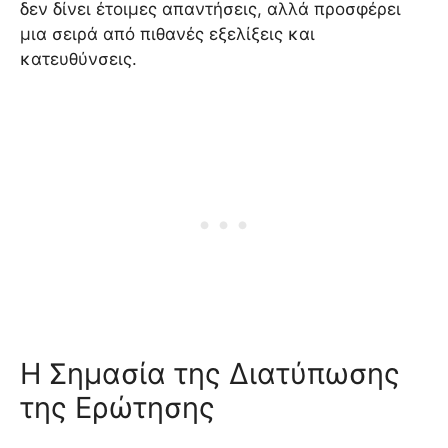
δεν δίνει έτοιμες απαντήσεις, αλλά προσφέρει
μια σειρά από πιθανές εξελίξεις και
κατευθύνσεις.
Η Σημασία της Διατύπωσης
της Ερώτησης