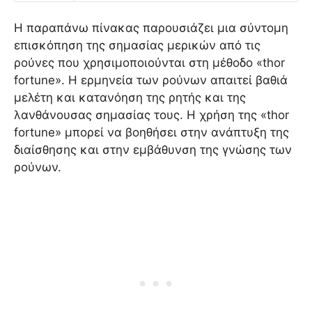
Η παραπάνω πίνακας παρουσιάζει μια σύντομη
επισκόπηση της σημασίας μερικών από τις
ρούνες που χρησιμοποιούνται στη μέθοδο «thor
fortune». Η ερμηνεία των ρούνων απαιτεί βαθιά
μελέτη και κατανόηση της ρητής και της
λανθάνουσας σημασίας τους. Η χρήση της «thor
fortune» μπορεί να βοηθήσει στην ανάπτυξη της
διαίσθησης και στην εμβάθυνση της γνώσης των
ρούνων.