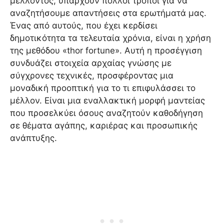
μέλλοντος, υπάρχουν πολλοί τρόποι για να
αναζητήσουμε απαντήσεις στα ερωτήματά μας.
Ένας από αυτούς, που έχει κερδίσει
δημοτικότητα τα τελευταία χρόνια, είναι η χρήση
της μεθόδου «thor fortune». Αυτή η προσέγγιση
συνδυάζει στοιχεία αρχαίας γνώσης με
σύγχρονες τεχνικές, προσφέροντας μια
μοναδική προοπτική για το τι επιφυλάσσει το
μέλλον. Είναι μια εναλλακτική μορφή μαντείας
που προσελκύει όσους αναζητούν καθοδήγηση
σε θέματα αγάπης, καριέρας και προσωπικής
ανάπτυξης.