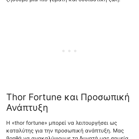
Thor Fortune και Προσωπική
Ανάπτυξη
Η «thor fortune» μπορεί να λειτουργήσει ως
καταλύτης για την προσωπική ανάπτυξη. Μας
βοηθά να ανακαλύψουμε τα δυνατά μας σημεία