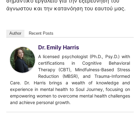
σημαντικό εργαλείο για την εξερεύνηση του
άγνωστου και την κατανόηση του εαυτού μας.
Author
Recent Posts
Dr. Emily Harris
A licensed psychologist (Ph.D., Psy.D.) with
certifications in Cognitive Behavioral
Therapy (CBT), Mindfulness-Based Stress
Reduction (MBSR), and Trauma-Informed
Care. Dr. Harris brings a wealth of knowledge and
experience in mental health to Soul Journey, focusing on
empowering women to overcome mental health challenges
and achieve personal growth.