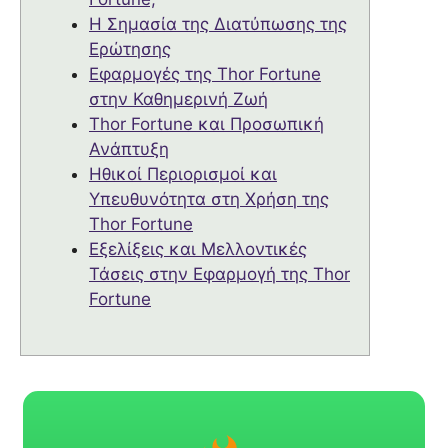
Η Σημασία της Διατύπωσης της
Ερώτησης
Εφαρμογές της Thor Fortune
στην Καθημερινή Ζωή
Thor Fortune και Προσωπική
Ανάπτυξη
Ηθικοί Περιορισμοί και
Υπευθυνότητα στη Χρήση της
Thor Fortune
Εξελίξεις και Μελλοντικές
Τάσεις στην Εφαρμογή της Thor
Fortune