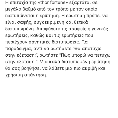
Η επιτυχία της «thor fortune» εξαρτάται σε
μεγάλο βαθμό από τον τρόπο με τον οποίο
διατυπώνεται η ερώτηση. Η ερώτηση πρέπει να
είναι σαφής, συγκεκριμένη και θετικά
διατυπωμένη. Αποφύγετε τις ασαφείς ή γενικές
ερωτήσεις, καθώς και τις ερωτήσεις που
περιέχουν αρνητικές διατυπώσεις. Για
παράδειγμα, αντί να ρωτήσετε “Θα αποτύχω
στην εξέταση;”, ρωτήστε “Πώς μπορώ να πετύχω
στην εξέταση;”. Μια καλά διατυπωμένη ερώτηση
θα σας βοηθήσει να λάβετε μια πιο ακριβή και
χρήσιμη απάντηση.