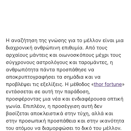
Η αναζήτηση της γνώσης για το μέλλον είναι μια
διαχρονική ανθρώπινη επιθυμία. Από τους
αρχαίους μάντεις και οιωνοσκόπους μέχρι τους
σύγχρονους αστρολόγους και ταρομάντες, η
ανθρωπότητα πάντα προσπάθησε να
αποκρυπτογραφήσει τα σημάδια και να
προβλέψει τις εξελίξεις. Η μέθοδος «
thor fortune
»
εντάσσεται σε αυτή την παράδοση,
προσφέροντας μια νέα και ενδιαφέρουσα οπτική
γωνία. Επιπλέον, η προσέγγιση αυτή δεν
βασίζεται αποκλειστικά στην τύχη, αλλά και
στην προσωπική προσπάθεια και στην ικανότητα
του ατόμου να διαμορφώσει το δικό του μέλλον.