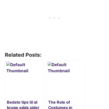
Related Posts:
Bedste tips til at
The Role of
bruge odds sider
Costumes in