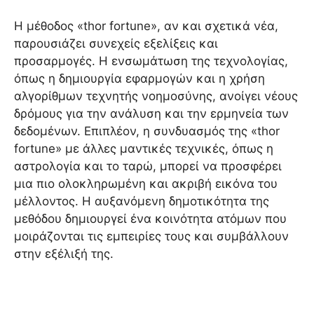
Η μέθοδος «thor fortune», αν και σχετικά νέα,
παρουσιάζει συνεχείς εξελίξεις και
προσαρμογές. Η ενσωμάτωση της τεχνολογίας,
όπως η δημιουργία εφαρμογών και η χρήση
αλγορίθμων τεχνητής νοημοσύνης, ανοίγει νέους
δρόμους για την ανάλυση και την ερμηνεία των
δεδομένων. Επιπλέον, η συνδυασμός της «thor
fortune» με άλλες μαντικές τεχνικές, όπως η
αστρολογία και το ταρώ, μπορεί να προσφέρει
μια πιο ολοκληρωμένη και ακριβή εικόνα του
μέλλοντος. Η αυξανόμενη δημοτικότητα της
μεθόδου δημιουργεί ένα κοινότητα ατόμων που
μοιράζονται τις εμπειρίες τους και συμβάλλουν
στην εξέλιξή της.