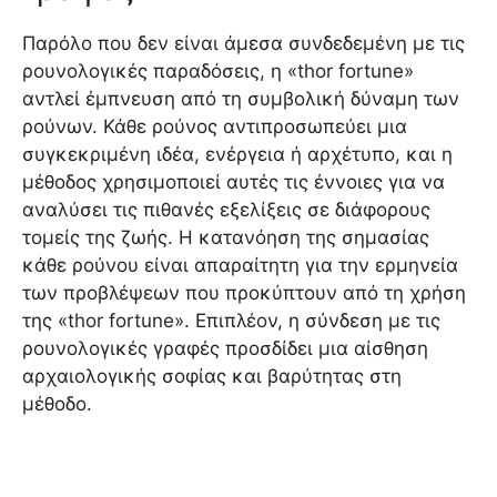
Παρόλο που δεν είναι άμεσα συνδεδεμένη με τις
ρουνολογικές παραδόσεις, η «thor fortune»
αντλεί έμπνευση από τη συμβολική δύναμη των
ρούνων. Κάθε ρούνος αντιπροσωπεύει μια
συγκεκριμένη ιδέα, ενέργεια ή αρχέτυπο, και η
μέθοδος χρησιμοποιεί αυτές τις έννοιες για να
αναλύσει τις πιθανές εξελίξεις σε διάφορους
τομείς της ζωής. Η κατανόηση της σημασίας
κάθε ρούνου είναι απαραίτητη για την ερμηνεία
των προβλέψεων που προκύπτουν από τη χρήση
της «thor fortune». Επιπλέον, η σύνδεση με τις
ρουνολογικές γραφές προσδίδει μια αίσθηση
αρχαιολογικής σοφίας και βαρύτητας στη
μέθοδο.