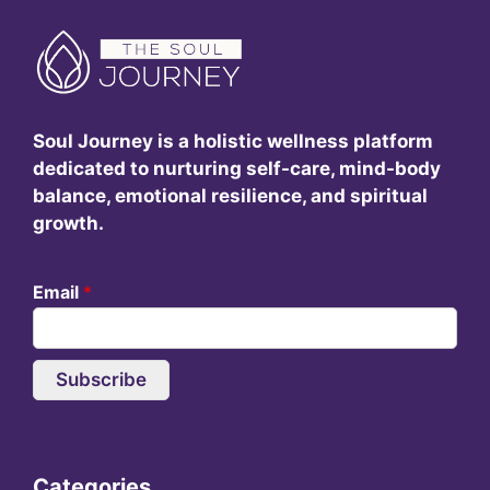
Soul Journey is a holistic wellness platform
dedicated to nurturing self-care, mind-body
balance, emotional resilience, and spiritual
growth.
Email
*
Subscribe
Categories