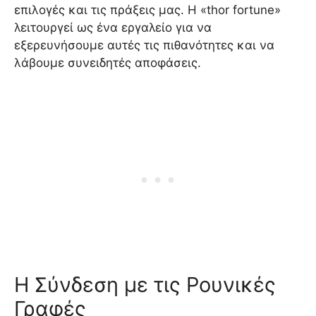
επιλογές και τις πράξεις μας. Η «thor fortune»
λειτουργεί ως ένα εργαλείο για να
εξερευνήσουμε αυτές τις πιθανότητες και να
λάβουμε συνειδητές αποφάσεις.
Η Σύνδεση με τις Ρουνικές
Γραφές