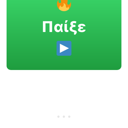
Παίξε