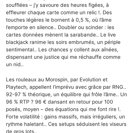
soufflées – j’y savoure des heures figées, à
effleurer chaque carte comme un relic !. Des
touches légères le bornent à 0,5 %, où l’âme
l’emporte en silence.. Doubler ou scinder : les
cartes données mènent la sarabande.. Le live
blackjack ranime les soirs embrumés, un périple
sentimental.. Les chances y collent aux aînées,
dispensant une justice qui me réchauffe comme
un nid..
Les rouleaux au Morospin, par Evolution et
Playtech, appellent l’imprévu avec grâce par RNG..
92-97 % théorique, un équilibre qui frôle l’âme.. Un
96 % RTP ? 96 € dansant en retour pour 100
posés, moyen – des équations qui me font rire !.
Forte volatilité : gains massifs, mais irréguliers, un
rythme haletant.. Ces setups séduisent les viseurs
de gros lots..