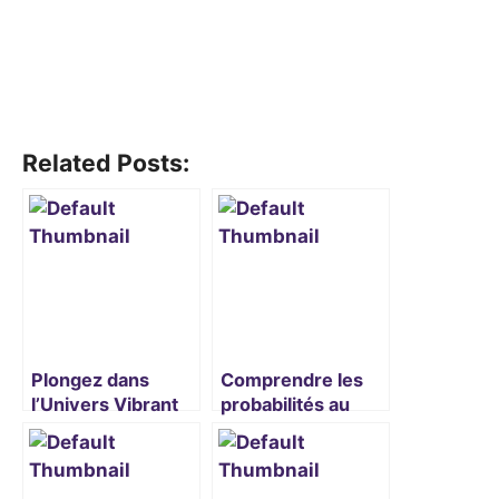
Related Posts:
Plongez dans
Comprendre les
l’Univers Vibrant
probabilités au
du LuckyBlock
Amon Casino :
Casino : Jeux et
Approche pour
Opportunités de
gagner