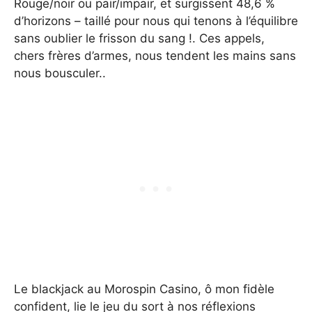
Rouge/noir ou pair/impair, et surgissent 48,6 %
d’horizons – taillé pour nous qui tenons à l’équilibre
sans oublier le frisson du sang !. Ces appels,
chers frères d’armes, nous tendent les mains sans
nous bousculer..
Le blackjack au Morospin Casino, ô mon fidèle
confident, lie le jeu du sort à nos réflexions