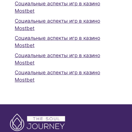
Социальные аспекты игр в казино
Mostbet
Социальные аспекты игр в казино
Mostbet
Социальные аспекты игр в казино
Mostbet
Социальные аспекты игр в казино
Mostbet
Социальные аспекты игр в казино
Mostbet