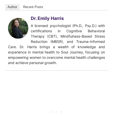
Author
Recent Posts
Dr. Emily Harris
A licensed psychologist (Ph.D., Psy.D.) with
certifications in Cognitive Behavioral
Therapy (CBT), Mindfulness-Based Stress
Reduction (MBSR), and Trauma-Informed
Care. Dr. Harris brings a wealth of knowledge and
experience in mental health to Soul Journey, focusing on
empowering women to overcome mental health challenges
and achieve personal growth.