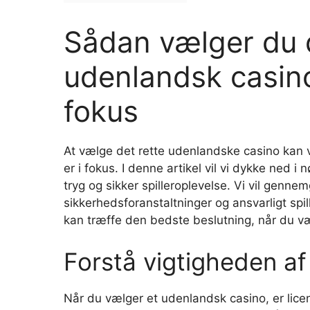
Sådan vælger du 
udenlandsk casin
fokus
At vælge det rette udenlandske casino kan
er i fokus. I denne artikel vil vi dykke ned i
tryg og sikker spilleroplevelse. Vi vil gennemg
sikkerhedsforanstaltninger og ansvarligt spil
kan træffe den bedste beslutning, når du væ
Forstå vigtigheden af
Når du vælger et udenlandsk casino, er licen