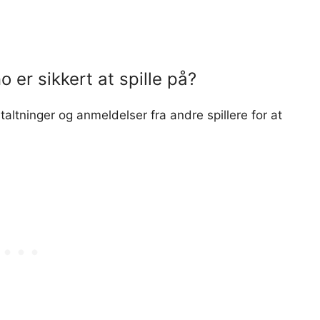
 er sikkert at spille på?
taltninger og anmeldelser fra andre spillere for at