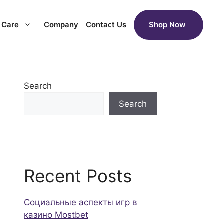
f Care
Company
Contact Us
Shop Now
Search
Search
Recent Posts
Социальные аспекты игр в
казино Mostbet