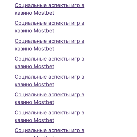
Социальные аспекты игр в
казино Mostbet
Социальные аспекты игр в
казино Mostbet
Социальные аспекты игр в
казино Mostbet
Социальные аспекты игр в
казино Mostbet
Социальные аспекты игр в
казино Mostbet
Социальные аспекты игр в
казино Mostbet
Социальные аспекты игр в
казино Mostbet
Социальные аспекты игр в