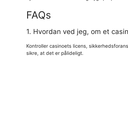
FAQs
1. Hvordan ved jeg, om et casino
Kontroller casinoets licens, sikkerhedsforans
sikre, at det er pålideligt.