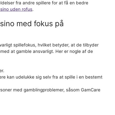
elser fra andre spillere for at få en bedre
sino uden rofus
.
casino med fokus på
rligt spillefokus, hvilket betyder, at de tilbyder
e med at gamble ansvarligt. Her er nogle af de
er.
e kan udelukke sig selv fra at spille i en bestemt
r personer med gamblingproblemer, såsom GamCare