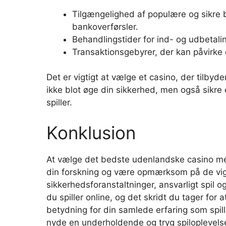
Tilgængelighed af populære og sikre 
bankoverførsler.
Behandlingstider for ind- og udbetali
Transaktionsgebyrer, der kan påvirke 
Det er vigtigt at vælge et casino, der tilby
ikke blot øge din sikkerhed, men også sikre 
spiller.
Konklusion
At vælge det bedste udenlandske casino me
din forskning og være opmærksom på de vigt
sikkerhedsforanstaltninger, ansvarligt spil 
du spiller online, og det skridt du tager fo
betydning for din samlede erfaring som spil
nyde en underholdende og tryg spiloplevels