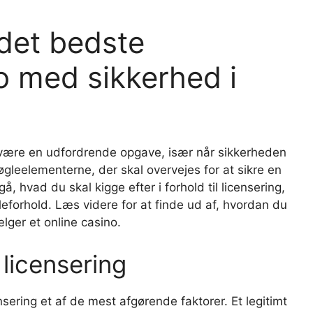
det bedste
o med sikkerhed i
 være en udfordrende opgave, især når sikkerheden
 nøgleelementerne, der skal overvejes for at sikre en
å, hvad du skal kigge efter i forhold til licensering,
leforhold. Læs videre for at finde ud af, hvordan du
lger et online casino.
 licensering
sering et af de mest afgørende faktorer. Et legitimt