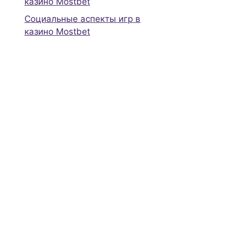
казино Mostbet
Социальные аспекты игр в
казино Mostbet