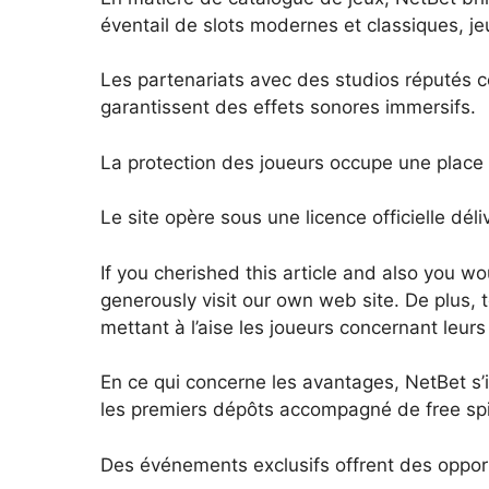
éventail de slots modernes et classiques, jeu
Les partenariats avec des studios réputés
garantissent des effets sonores immersifs.
La protection des joueurs occupe une place 
Le site opère sous une licence officielle déli
If you cherished this article and also you wo
generously visit our own web site. De plus, 
mettant à l’aise les joueurs concernant leurs 
En ce qui concerne les avantages, NetBet 
les premiers dépôts accompagné de free sp
Des événements exclusifs offrent des oppor