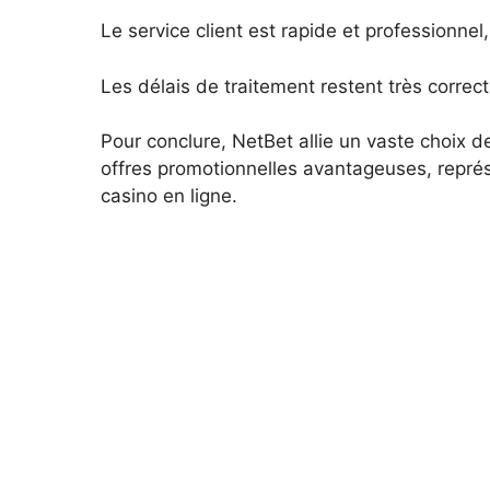
Le service client est rapide et professionnel
Les délais de traitement restent très correct
Pour conclure, NetBet allie un vaste choix de
offres promotionnelles avantageuses, repré
casino en ligne.