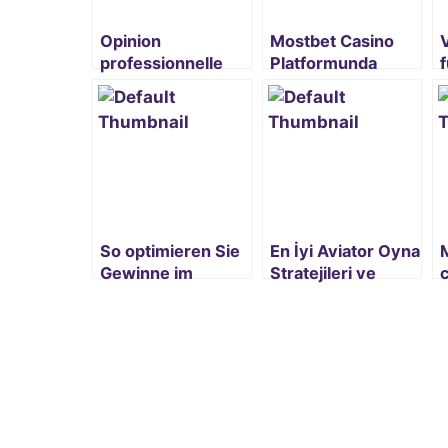
Opinion
Mostbet Casino
V
professionnelle
Platformunda
f
sur FatPirate
Sweet Bonanza
için Kazanma
Stratejileri
So optimieren Sie
En İyi Aviator Oyna
M
Gewinne im
Stratejileri ve
Jokerstar Casino
Kazanma Taktikleri
2024
C
p