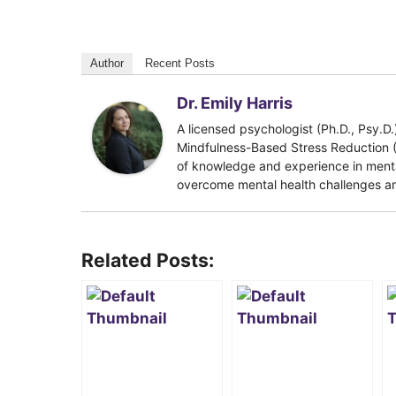
Author
Recent Posts
Dr. Emily Harris
A licensed psychologist (Ph.D., Psy.D.
Mindfulness-Based Stress Reduction (
of knowledge and experience in ment
overcome mental health challenges a
Related Posts: