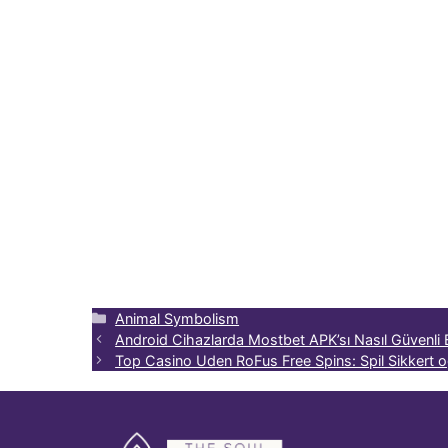
Categories
Animal Symbolism
Android Cihazlarda Mostbet APK’sı Nasıl Güvenli Bir
Top Casino Uden RoFus Free Spins: Spil Sikkert o