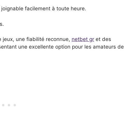
, joignable facilement à toute heure.
s.
 jeux, une fiabilité reconnue,
netbet gr
et des
sentant une excellente option pour les amateurs de