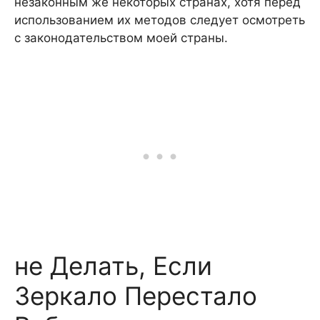
незаконным же некоторых странах, хотя перед
использованием их методов следует осмотреть
с законодательством моей страны.
не Делать, Если
Зеркало Перестало