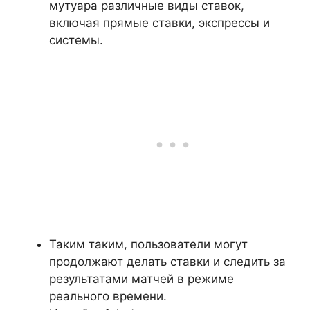
мутуара различные виды ставок,
включая прямые ставки, экспрессы и
системы.
Таким таким, пользователи могут
продолжают делать ставки и следить за
результатами матчей в режиме
реального времени.