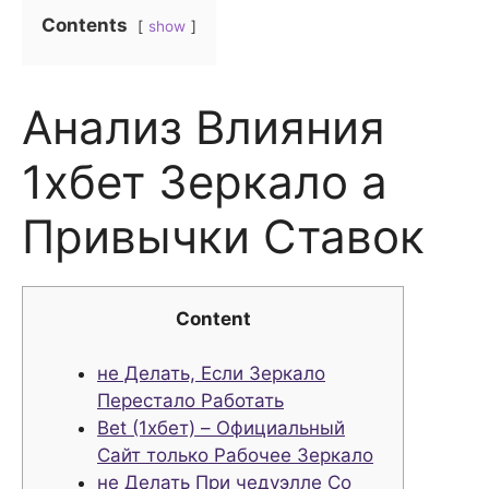
Contents
show
Анализ Влияния
1хбет Зеркало а
Привычки Ставок
Content
не Делать, Если Зеркало
Перестало Работать
Bet (1хбет) – Официальный
Сайт только Рабочее Зеркало
не Делать При чедуэлле Со