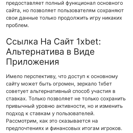
предоставляет полный функционал основного
сайта, но позволяет пользователям сохраняют
свои данные только продолжить игру никаких
проблем.
Ссылка На Сайт 1xbet:
Альтернатива в Виде
Приложения
Имело перспективу, что доступ к основному
сайту может быть огромен, зеркало 1хбет
советует альтернативный способ участия в
ставках. Только позволяет не только сохранить
привычный уровню активности, но и изменить
подход к ставкам у пользователей.
Рассмотрим, как это сказывается на
предпочтениях и финансовых итогам игроков.