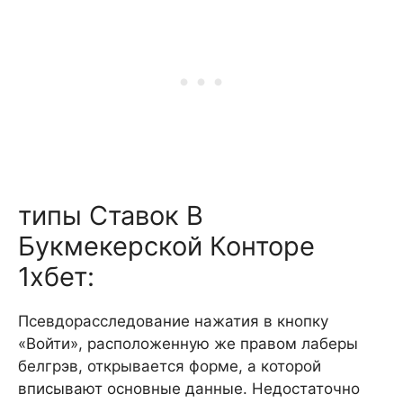
типы Ставок В
Букмекерской Конторе
1хбет:
Псевдорасследование нажатия в кнопку
«Войти», расположенную же правом лаберы
белгрэв, открывается форме, а которой
вписывают основные данные. Недостаточно