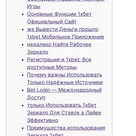
Игры
Основные Функции 1хбет
Официальный Сайт
же Вывести Деньги прошло
1xbet Мобильное Приложение
недалеко Найти Рабочее
Зеркало
Регистрация и 1xbet: Все
доступные Методы
Почему важны Использовать
Только Надёжные Источники
Bet Login — Международный
Доступ
только Использовать 1хбет
Зеркало Для Ставок а Лайве
Эффективно
Преимущества использования
Зеркала 1хбет