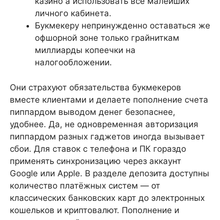
казино а использовать все малейших
личного кабинета.
Букмекеру непринужденно оставаться же
офшорной зоне только грайниткам
миллиарды копеечки на
налогообложении.
Они страхуют обязательства букмекеров
вместе клиентами и делаете пополнение счета
пиппардом выводом денег безопаснее,
удобнее. Да, не одновременная авторизация
пиппардом разных гаджетов иногда вызывает
сбои. Для ставок с телефона и ПК гораздо
применять синхронизацию через аккаунт
Google или Apple. В разделе депозита доступны
количество платёжных систем — от
классических банковских карт до электронных
кошельков и криптовалют. Пополнение и