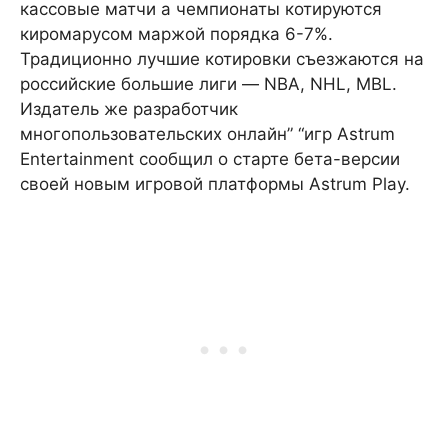
кассовые матчи а чемпионаты котируются
киромарусом маржой порядка 6-7%.
Традиционно лучшие котировки съезжаются на
российские большие лиги — NBA, NHL, MBL.
Издатель же разработчик
многопользовательских онлайн” “игр Astrum
Entertainment сообщил о старте бета-версии
своей новым игровой платформы Astrum Play.