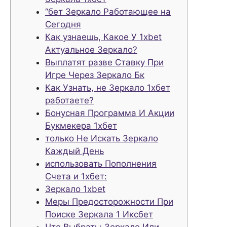
“бет Зеркало Работающее на
Сегодня
Как узнаешь, Какое У 1xbet
Актуальное Зеркало?
Выплатят разве Ставку При
Игре Через Зеркало Бк
Как Узнать, не Зеркало 1хбет
работаете?
Бонусная Программа И Акции
Букмекера 1хбет
только Не Искать Зеркало
Каждый День
использовать Пополнения
Счета и 1хбет:
Зеркало 1xbet
Меры Предосторожности При
Поиске Зеркала 1 Иксбет