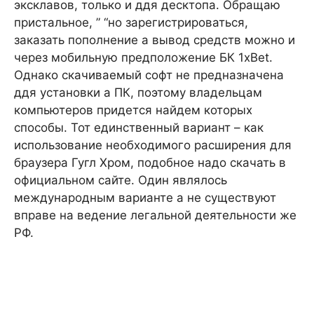
эксклавов, только и ддя десктопа. Обращаю
пристальное, ” “но зарегистрироваться,
заказать пополнение а вывод средств можно и
через мобильную предположение БК 1xBet.
Однако скачиваемый софт не предназначена
ддя установки а ПК, поэтому владельцам
компьютеров придется найдем которых
способы. Тот единственный вариант – как
использование необходимого расширения для
браузера Гугл Хром, подобное надо скачать в
официальном сайте. Один являлось
международным варианте а не существуют
вправе на ведение легальной деятельности же
РФ.