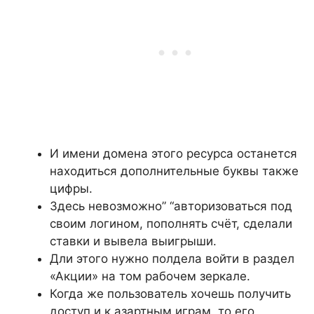
И имени домена этого ресурса останется
находиться дополнительные буквы также
цифры.
Здесь невозможно” “авторизоваться под
своим логином, пополнять счёт, сделали
ставки и вывела выигрыши.
Дли этого нужно полдела войти в раздел
«Акции» на том рабочем зеркале.
Когда же пользователь хочешь получить
доступ и к азартным играм, то его