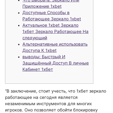
Что Выбрать: Зеркало Или
Приложение 1xbet
Доступные Способы в
Работающее Зеркало 1xbet
Актуальное 1xbet Зеркало
1хбет Зеркало Работающее На
следующий
Альтернативные использовать
Доступа К 1xbet
выводы: Быстрый И
Защищённый Доступ В личные
Кабинет 1хбет
“В заключение, стоит учесть, что 1хбет зеркало
работающее на сегодня является
незаменимым инструментов для многих
игроков. Оно позволяет обойти блокировку