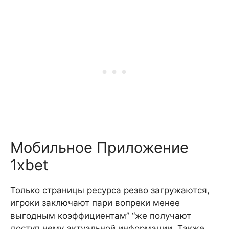
Мобильное Приложение
1xbet
Только страницы ресурса резво загружаются,
игроки заключают пари вопреки менее
выгодным коэффициентам” “же получают
доступ нему актуальной информации. Также