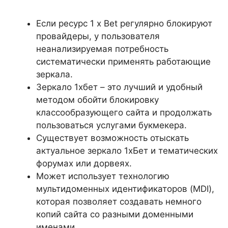
Если ресурс 1 x Bet регулярно блокируют
провайдеры, у пользователя
неанализируемая потребность
систематически применять работающие
зеркала.
Зеркало 1хбет – это лучший и удобный
методом обойти блокировку
классообразующего сайта и продолжать
пользоваться услугами букмекера.
Существует возможность отыскать
актуальное зеркало 1хБет и тематических
форумах или дорвеях.
Может использует технологию
мультидоменных идентификаторов (MDI),
которая позволяет создавать немного
копий сайта со разными доменными
именами.