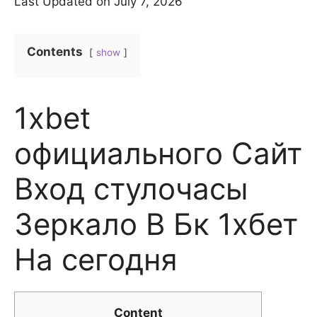
Last Updated on July 7, 2026
Contents
show
1xbet
официального Сайт
Вход стулочасы
Зеркало В Бк 1хбет
На сегодня
Content