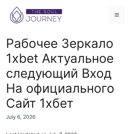
Skip
to
Menu
content
Рабочее Зеркало
1xbet Актуальное
следующий Вход
На официального
Сайт 1хбет
July 6, 2026