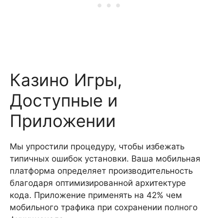
Казино Игры,
Доступные и
Приложении
Мы упростили процедуру, чтобы избежать
типичных ошибок установки. Ваша мобильная
платформа определяет производительность
благодаря оптимизированной архитектуре
кода. Приложение применять на 42% чем
мобильного трафика при сохранении полного