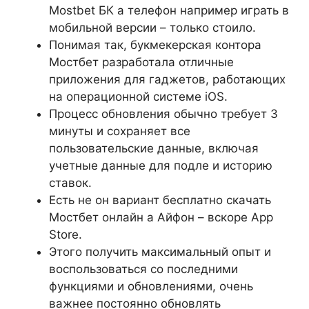
Mostbet БК а телефон например играть в
мобильной версии – только стоило.
Понимая так, букмекерская контора
Мостбет разработала отличные
приложения для гаджетов, работающих
на операционной системе iOS.
Процесс обновления обычно требует 3
минуты и сохраняет все
пользовательские данные, включая
учетные данные для подле и историю
ставок.
Есть не он вариант бесплатно скачать
Мостбет онлайн а Айфон – вскоре App
Store.
Этого получить максимальный опыт и
воспользоваться со последними
функциями и обновлениями, очень
важнее постоянно обновлять