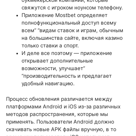
букмекерской компании, которые
свяжутся с игроком ноунсом телефону.
Приложение Mostbet определяет
полнофункциональный доступ всему
всем” “видам ставок и играм, обычным
на большинства сайте, включая казино
только ставки а спорт.
И деле все поэтому — приложение
открывает дополнительные
возможности, улучшает”
“производительность и предлагает
удобный навигацию.
Процесс обновления различается между
платформами Android и iOS из-за различных
методов распространения, которые мы
применять. Пользователи Android должно
скачивать новые APK файлы вручную, в то