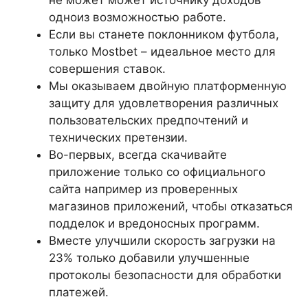
не может может источнику доходов
одноиз возможностью работе.
Если вы станете поклонником футбола,
только Mostbet – идеальное место для
совершения ставок.
Мы оказываем двойную платформенную
защиту для удовлетворения различных
пользовательских предпочтений и
технических претензии.
Во-первых, всегда скачивайте
приложение только со официального
сайта например из проверенных
магазинов приложений, чтобы отказаться
подделок и вредоносных программ.
Вместе улучшили скорость загрузки на
23% только добавили улучшенные
протоколы безопасности для обработки
платежей.