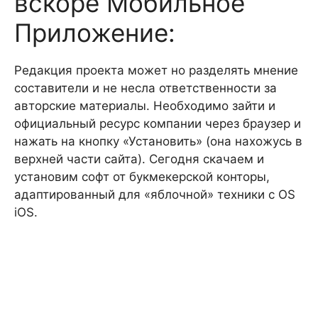
вскоре Мобильное
Приложение:
Редакция проекта может но разделять мнение
составители и не несла ответственности за
авторские материалы. Необходимо зайти и
официальный ресурс компании через браузер и
нажать на кнопку «Установить» (она нахожусь в
верхней части сайта). Сегодня скачаем и
установим софт от букмекерской конторы,
адаптированный для «яблочной» техники с OS
iOS.