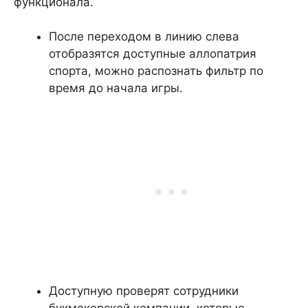
функционала.
После переходом в линию слева
отобразятся доступные аллопатрия
спорта, можно распознать фильтр по
время до начала игры.
Доступную проверят сотрудники