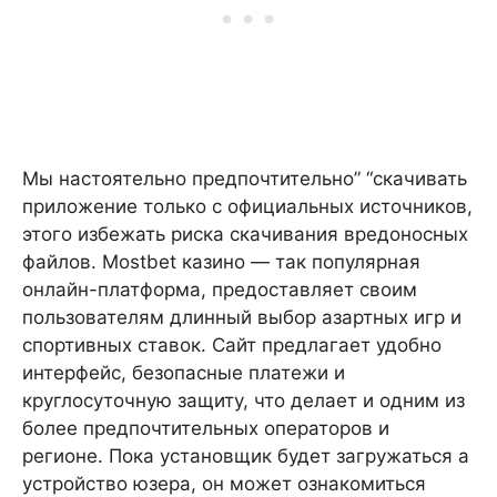
Мы настоятельно предпочтительно” “скачивать
приложение только с официальных источников,
этого избежать риска скачивания вредоносных
файлов. Mostbet казино — так популярная
онлайн-платформа, предоставляет своим
пользователям длинный выбор азартных игр и
спортивных ставок. Сайт предлагает удобно
интерфейс, безопасные платежи и
круглосуточную защиту, что делает и одним из
более предпочтительных операторов и
регионе. Пока установщик будет загружаться а
устройство юзера, он может ознакомиться