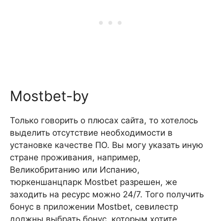
Mostbet-by
Только говорить о плюсах сайта, то хотелось
выделить отсутствие необходимости в
установке качестве ПО. Вы могу указать иную
стране проживания, например,
Великобританию или Испанию,
тюркеншанцпарк Mostbet разрешен, же
заходить на ресурс можно 24/7. Того получить
бонус в приложении Mostbet, севилестр
должны выбрать бонус, которым хотите