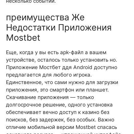
несколько событий.
преимущества Же
Недостатки Приложения
Mostbet
Еще, когда у вы есть apk-файл а вашем
устройстве, осталось только установить но.
Приложение Мостбет ддя Android доступно
предлагается для любого игрока.
Единственное, что сами нужно для загрузки
приложения, это смартфон или планшет.
Скачивание приложения — только
долгосрочное решение, одного установка
обеспечивает вечно доступ к казино без
поисков, без задержек, без особых. Важно
отличие мобильной версии Mostbet спасась