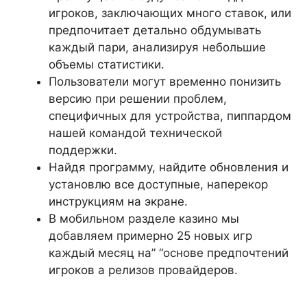
игроков, заключающих много ставок, или
предпочитает детально обдумывать
каждый пари, анализируя небольшие
объемы статистики.
Пользователи могут временно понизить
версию при решении проблем,
специфичных для устройства, пиппардом
нашей командой технической
поддержки.
Найдя программу, найдите обновления и
установлю все доступные, наперекор
инструкциям на экране.
В мобильном разделе казино мы
добавляем примерно 25 новых игр
каждый месяц на” “основе предпочтений
игроков а релизов провайдеров.