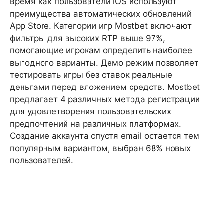
время как пользователи iOS используют
преимущества автоматических обновлений
App Store. Категории игр Mostbet включают
фильтры для высоких RTP выше 97%,
помогающие игрокам определить наиболее
выгодного варианты. Демо режим позволяет
тестировать игры без ставок реальные
деньгами перед вложением средств. Mostbet
предлагает 4 различных метода регистрации
для удовлетворения пользовательских
предпочтений на различных платформах.
Создание аккаунта спустя email остается тем
популярным вариантом, выбран 68% новых
пользователей.