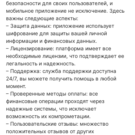
безопасности для своих пользователей, и
мобильное приложение не исключение. Здесь
важны следующие аспекты:
– Защита данных: приложение использует
шифрование для защиты вашей личной
информации и финансовых данных.
– Лицензирование: платформа имеет все
необходимые лицензии, что подтверждает ее
легальность и надежность.
– Поддержка: служба поддержки доступна
24/7, вы можете получить помощь в любой
момент.
– Проверенные методы оплаты: все
финансовые операции проходят через
надежные системы, что исключает
возможность их компрометации.
– Пользовательские отзывы: множество
положительных отзывов от других