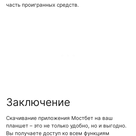
часть проигранных средств.
Заключение
Скачивание приложения Мостбет на ваш
планшет – это не только удобно, но и выгодно.
Вы получаете доступ ко всем функциям