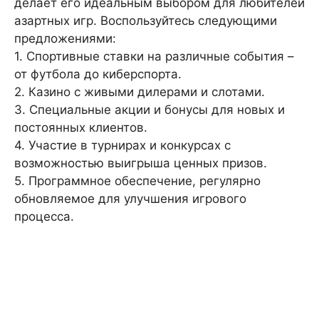
делает его идеальным выбором для любителей
азартных игр. Воспользуйтесь следующими
предложениями:
1. Спортивные ставки на различные события –
от футбола до киберспорта.
2. Казино с живыми дилерами и слотами.
3. Специальные акции и бонусы для новых и
постоянных клиентов.
4. Участие в турнирах и конкурсах с
возможностью выигрыша ценных призов.
5. Программное обеспечение, регулярно
обновляемое для улучшения игрового
процесса.