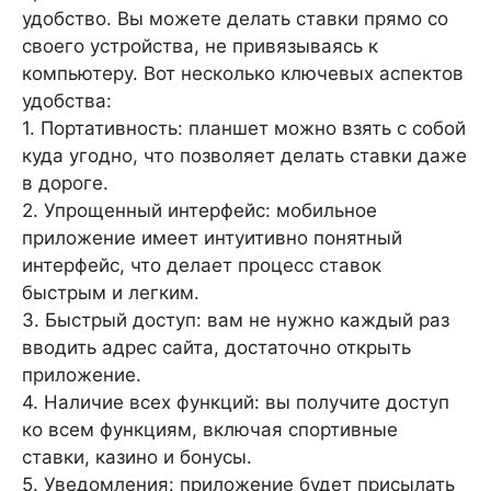
удобство. Вы можете делать ставки прямо со
своего устройства, не привязываясь к
компьютеру. Вот несколько ключевых аспектов
удобства:
1. Портативность: планшет можно взять с собой
куда угодно, что позволяет делать ставки даже
в дороге.
2. Упрощенный интерфейс: мобильное
приложение имеет интуитивно понятный
интерфейс, что делает процесс ставок
быстрым и легким.
3. Быстрый доступ: вам не нужно каждый раз
вводить адрес сайта, достаточно открыть
приложение.
4. Наличие всех функций: вы получите доступ
ко всем функциям, включая спортивные
ставки, казино и бонусы.
5. Уведомления: приложение будет присылать