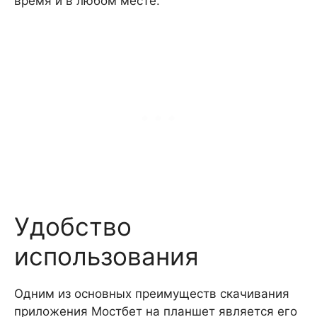
время и в любом месте.
Удобство
использования
Одним из основных преимуществ скачивания
приложения Мостбет на планшет является его