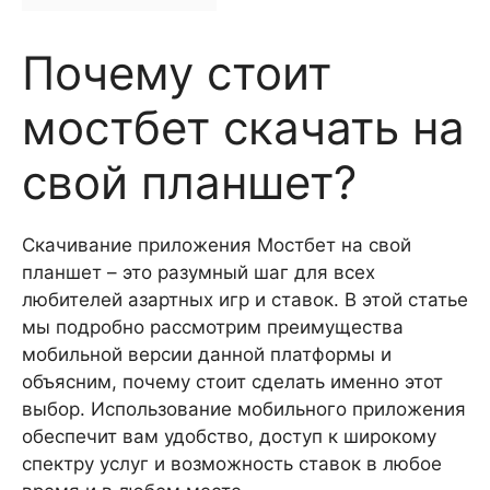
Почему стоит
мостбет скачать на
свой планшет?
Скачивание приложения Мостбет на свой
планшет – это разумный шаг для всех
любителей азартных игр и ставок. В этой статье
мы подробно рассмотрим преимущества
мобильной версии данной платформы и
объясним, почему стоит сделать именно этот
выбор. Использование мобильного приложения
обеспечит вам удобство, доступ к широкому
спектру услуг и возможность ставок в любое