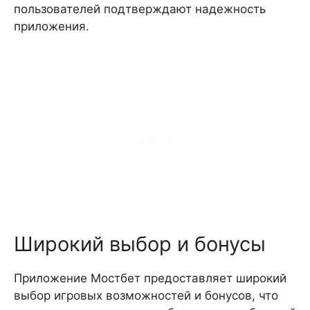
пользователей подтверждают надежность
приложения.
Широкий выбор и бонусы
Приложение Мостбет предоставляет широкий
выбор игровых возможностей и бонусов, что