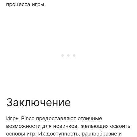
процесса игры.
Заключение
Игры Pinco предоставляют отличные
возможности для новичков, желающих освоить
основы игр. Их доступность, разнообразие и