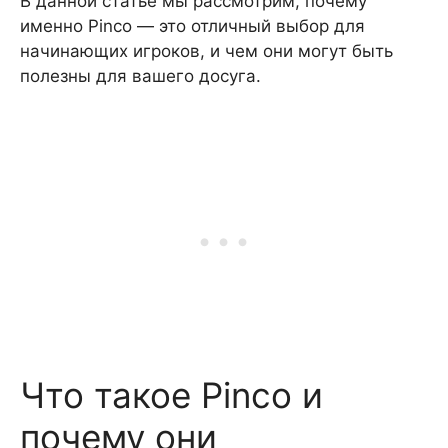
В данной статье мы рассмотрим, почему
именно Pinco — это отличный выбор для
начинающих игроков, и чем они могут быть
полезны для вашего досуга.
Что такое Pinco и
почему они