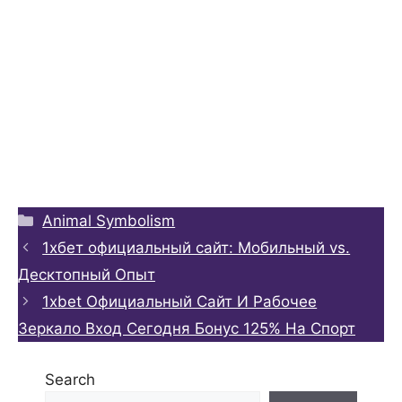
Categories
Animal Symbolism
1хбет официальный сайт: Мобильный vs.
Десктопный Опыт
1xbet Официальный Сайт И Рабочее
Зеркало Вход Сегодня Бонус 125% На Спорт
Search