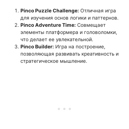
Pinco Puzzle Challenge:
Отличная игра
для изучения основ логики и паттернов.
Pinco Adventure Time:
Совмещает
элементы платформера и головоломки,
что делает ее увлекательной.
Pinco Builder:
Игра на построение,
позволяющая развивать креативность и
стратегическое мышление.