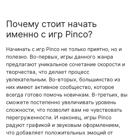
Почему стоит начать
именно с игр Pinco?
Начинать с игр Pinco не только приятно, но и
полезно. Во-первых, игры данного жанра
предлагают уникальное сочетание скорости и
творчества, что делает процесс
увлекательным. Во-вторых, большинство из
них имеют активное сообщество, которое
всегда готово помочь новичкам. В-третьих, вы
сможете постепенно увеличивать уровень
сложности, что позволит вам не чувствовать
перегруженности. И наконец, игры Pinco
радуют графикой и звуковым оформлением,
что добавляет положительных эмоций от