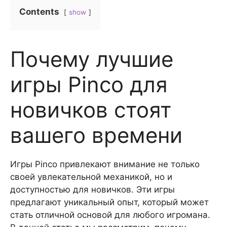
Contents
show
Почему лучшие
игры Pinco для
новичков стоят
вашего времени
Игры Pinco привлекают внимание не только
своей увлекательной механикой, но и
доступностью для новичков. Эти игры
предлагают уникальный опыт, который может
стать отличной основой для любого игромана.