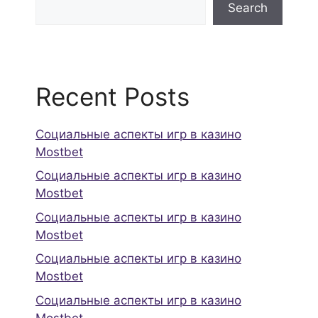
Search
Recent Posts
Социальные аспекты игр в казино
Mostbet
Социальные аспекты игр в казино
Mostbet
Социальные аспекты игр в казино
Mostbet
Социальные аспекты игр в казино
Mostbet
Социальные аспекты игр в казино
Mostbet