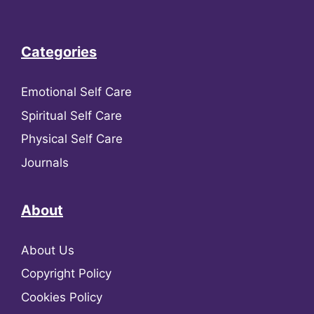
Categories
Emotional Self Care
Spiritual Self Care
Physical Self Care
Journals
About
About Us
Copyright Policy
Cookies Policy