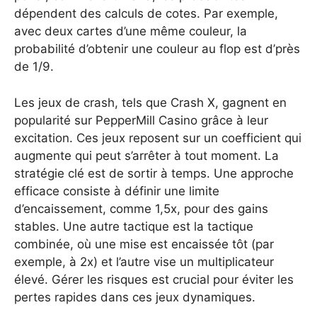
dépendent des calculs de cotes. Par exemple,
avec deux cartes d’une même couleur, la
probabilité d’obtenir une couleur au flop est d’près
de 1/9.
Les jeux de crash, tels que Crash X, gagnent en
popularité sur PepperMill Casino grâce à leur
excitation. Ces jeux reposent sur un coefficient qui
augmente qui peut s’arrêter à tout moment. La
stratégie clé est de sortir à temps. Une approche
efficace consiste à définir une limite
d’encaissement, comme 1,5x, pour des gains
stables. Une autre tactique est la tactique
combinée, où une mise est encaissée tôt (par
exemple, à 2x) et l’autre vise un multiplicateur
élevé. Gérer les risques est crucial pour éviter les
pertes rapides dans ces jeux dynamiques.