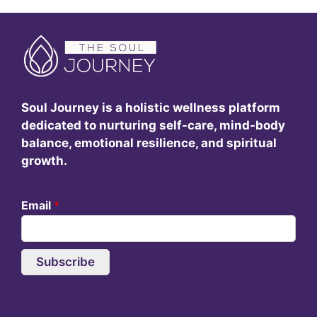
Soul Journey is a holistic wellness platform
dedicated to nurturing self-care, mind-body
balance, emotional resilience, and spiritual
growth.
Email
*
Subscribe