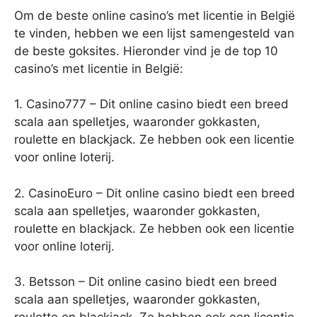
Om de beste online casino’s met licentie in België
te vinden, hebben we een lijst samengesteld van
de beste goksites. Hieronder vind je de top 10
casino’s met licentie in België:
1. Casino777 – Dit online casino biedt een breed
scala aan spelletjes, waaronder gokkasten,
roulette en blackjack. Ze hebben ook een licentie
voor online loterij.
2. CasinoEuro – Dit online casino biedt een breed
scala aan spelletjes, waaronder gokkasten,
roulette en blackjack. Ze hebben ook een licentie
voor online loterij.
3. Betsson – Dit online casino biedt een breed
scala aan spelletjes, waaronder gokkasten,