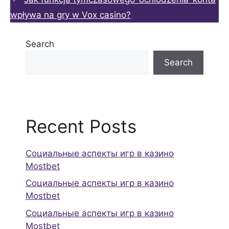
wpływa na gry w Vox casino?
Search
Search
Recent Posts
Социальные аспекты игр в казино
Mostbet
Социальные аспекты игр в казино
Mostbet
Социальные аспекты игр в казино
Mostbet