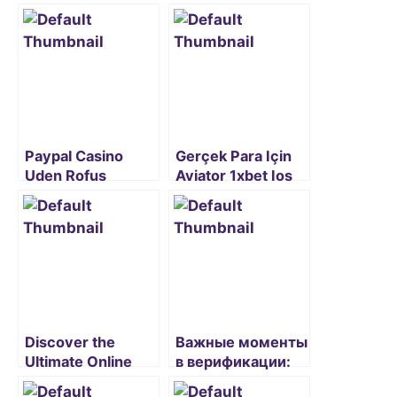
Paypal Casino
Gerçek Para Için
Uden Rofus
Aviator 1xbet Ios
Opdateret Liste
Empieza
For 2025
Android’de
Oynayın
Discover the
Важные моменты
Ultimate Online
в верификации:
Casino Experience
Как пройти