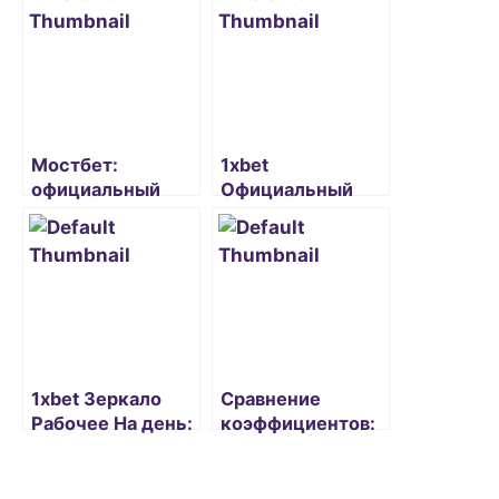
in Australia
верификацию в
казино Pinco?
Мостбет:
1xbet
официальный
Официальный
Сайт, Зеркала,
Сайт проход
вход И
Рабочее Зеркало
Регистрация”
а Бк 1хбет а
Сегодня
1xbet Зеркало
Сравнение
Рабочее На день:
коэффициентов:
Отзывы, Ссылка
Официальный
на Сайт, Обзор
сайт 1xbet vs
Букмекерской
Конкуренты