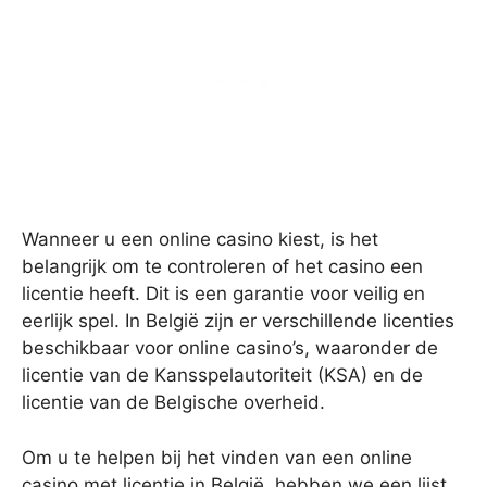
Wanneer u een online casino kiest, is het
belangrijk om te controleren of het casino een
licentie heeft. Dit is een garantie voor veilig en
eerlijk spel. In België zijn er verschillende licenties
beschikbaar voor online casino’s, waaronder de
licentie van de Kansspelautoriteit (KSA) en de
licentie van de Belgische overheid.
Om u te helpen bij het vinden van een online
casino met licentie in België, hebben we een lijst