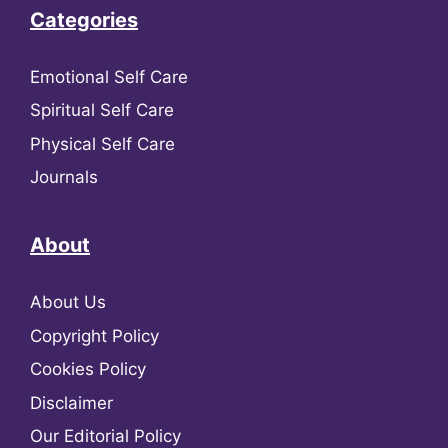
Categories
Emotional Self Care
Spiritual Self Care
Physical Self Care
Journals
About
About Us
Copyright Policy
Cookies Policy
Disclaimer
Our Editorial Policy