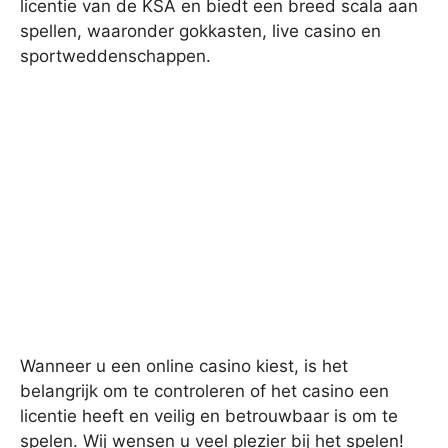
licentie van de KSA en biedt een breed scala aan
spellen, waaronder gokkasten, live casino en
sportweddenschappen.
Wanneer u een online casino kiest, is het
belangrijk om te controleren of het casino een
licentie heeft en veilig en betrouwbaar is om te
spelen. Wij wensen u veel plezier bij het spelen!