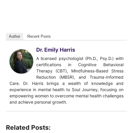
Author
Recent Posts
Dr. Emily Harris
A licensed psychologist (Ph.D., Psy.D.) with
certifications in Cognitive Behavioral
Therapy (CBT), Mindfulness-Based Stress
Reduction (MBSR), and Trauma-Informed
Care. Dr. Harris brings a wealth of knowledge and
experience in mental health to Soul Journey, focusing on
empowering women to overcome mental health challenges
and achieve personal growth.
Related Posts: