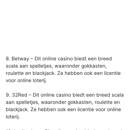
8. Betway – Dit online casino biedt een breed
scala aan spelletjes, waaronder gokkasten,
roulette en blackjack. Ze hebben ook een licentie
voor online loterij.
9. 32Red – Dit online casino biedt een breed scala
aan spelletjes, waaronder gokkasten, roulette en
blackjack. Ze hebben ook een licentie voor online
loterij.