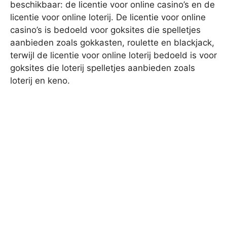
beschikbaar: de licentie voor online casino’s en de
licentie voor online loterij. De licentie voor online
casino’s is bedoeld voor goksites die spelletjes
aanbieden zoals gokkasten, roulette en blackjack,
terwijl de licentie voor online loterij bedoeld is voor
goksites die loterij spelletjes aanbieden zoals
loterij en keno.