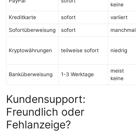
PayPal
sofort
keine
Kreditkarte
sofort
variiert
Sofortüberweisung
sofort
manchmal
Kryptowährungen
teilweise sofort
niedrig
meist
Banküberweisung
1-3 Werktage
keine
Kundensupport:
Freundlich oder
Fehlanzeige?