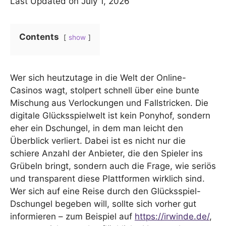
Last Updated on July 1, 2026
Contents
show
Wer sich heutzutage in die Welt der Online-
Casinos wagt, stolpert schnell über eine bunte
Mischung aus Verlockungen und Fallstricken. Die
digitale Glücksspielwelt ist kein Ponyhof, sondern
eher ein Dschungel, in dem man leicht den
Überblick verliert. Dabei ist es nicht nur die
schiere Anzahl der Anbieter, die den Spieler ins
Grübeln bringt, sondern auch die Frage, wie seriös
und transparent diese Plattformen wirklich sind.
Wer sich auf eine Reise durch den Glücksspiel-
Dschungel begeben will, sollte sich vorher gut
informieren – zum Beispiel auf
https://irwinde.de/
,