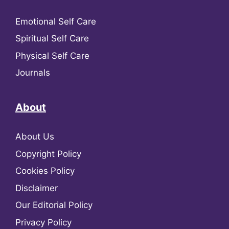
Emotional Self Care
Spiritual Self Care
Physical Self Care
Journals
About
About Us
Copyright Policy
Cookies Policy
Disclaimer
Our Editorial Policy
Privacy Policy