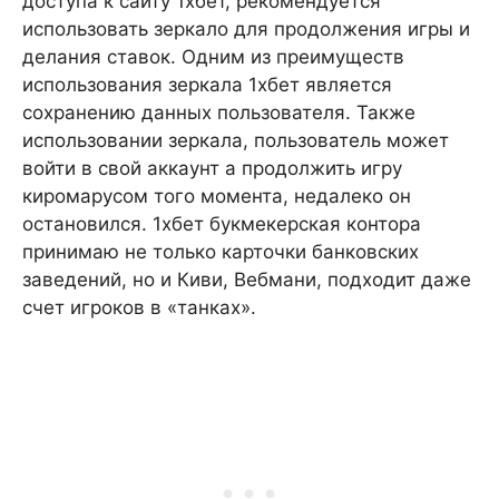
доступа к сайту 1хбет, рекомендуется
использовать зеркало для продолжения игры и
делания ставок. Одним из преимуществ
использования зеркала 1хбет является
сохранению данных пользователя. Также
использовании зеркала, пользователь может
войти в свой аккаунт а продолжить игру
киромарусом того момента, недалеко он
остановился. 1хбет букмекерская контора
принимаю не только карточки банковских
заведений, но и Киви, Вебмани, подходит даже
счет игроков в «танках».