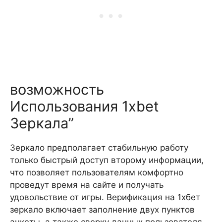
возможность
Использования 1xbet
Зеркала”
Зеркало предполагает стабильную работу
только быстрый доступ второму информации,
что позволяет пользователям комфортно
проведут время на сайте и получать
удовольствие от игры. Верификация на 1хбет
зеркало включает заполнение двух пунктов
анкеты, а также сверку данных пользователя.