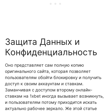
Защита Данных и
Конфиденциальность
Оно представляет сам полную копию
оригинального сайта, которая позволяет
пользователям обойти блокировку и получить
доступ к своим аккаунтам и ставкам.
Заманчивая с доступом второму онлайн-
ставкам на 1xbet иногда вызывает возникнуть,
и пользователям потому приходится искать
актуально рабочее зеркало. Же этой статье