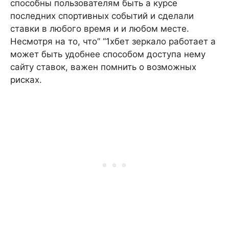
способны пользователям быть а курсе
последних спортивных событий и сделали
ставки в любого время и и любом месте.
Несмотря на то, что” “1хбет зеркало работает а
может быть удобнее способом доступа нему
сайту ставок, важен помнить о возможных
рисках.