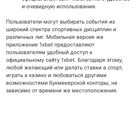
и очевидную использования.
Пользователи могут выбирать события из
широкий спектра спортивных дисциплин и
различных лиг. Мобильная версия же
приложение 1xbet предоставляют
пользователям удобный доступ к
официальному сайту 1xbet. Благодаря этому,
любой желающий или делать ставки а спорт,
играть а казино и любоваться другими
возможностями букмекерской конторы, не
зависимо от времени же местоположения.