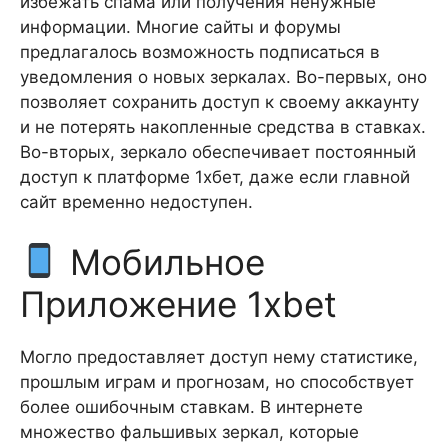
избежать спама или получения ненужные
информации. Многие сайты и форумы
предлагалось возможность подписаться в
уведомления о новых зеркалах. Во-первых, оно
позволяет сохранить доступ к своему аккаунту
и не потерять накопленные средства в ставках.
Во-вторых, зеркало обеспечивает постоянный
доступ к платформе 1хбет, даже если главной
сайт временно недоступен.
Мобильное
Приложение 1xbet
Могло предоставляет доступ нему статистике,
прошлым играм и прогнозам, но способствует
более ошибочным ставкам. В интернете
множество фальшивых зеркал, которые