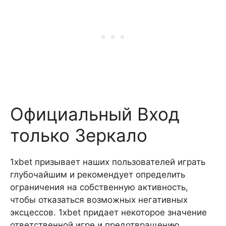
Официальный Вход
только Зеркало
1xbet призывает наших пользователей играть
глубочайшим и рекомендует определить
ограничения на собственную активность,
чтобы отказаться возможных негативных
эксцессов. 1xbet придает некоторое значение
ответственной игре и предотвращению