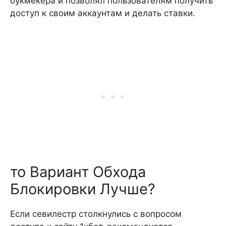
букмекера и позволял пользователям получить
доступ к своим аккаунтам и делать ставки.
то Вариант Обхода
Блокировки Лучше?
Если севилестр столкнулись с вопросом