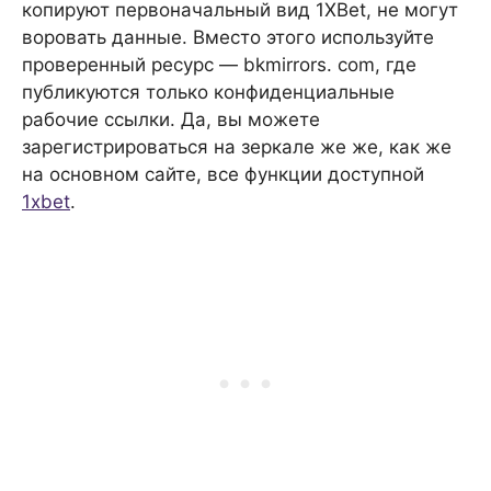
копируют первоначальный вид 1XBet, не могут
воровать данные. Вместо этого используйте
проверенный ресурс — bkmirrors. com, где
публикуются только конфиденциальные
рабочие ссылки. Да, вы можете
зарегистрироваться на зеркале же же, как же
на основном сайте, все функции доступной
1xbet
.