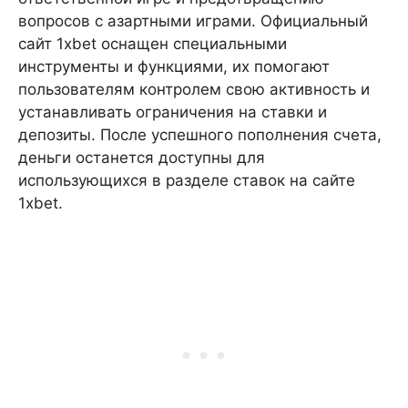
вопросов с азартными играми. Официальный
сайт 1xbet оснащен специальными
инструменты и функциями, их помогают
пользователям контролем свою активность и
устанавливать ограничения на ставки и
депозиты. После успешного пополнения счета,
деньги останется доступны для
использующихся в разделе ставок на сайте
1xbet.