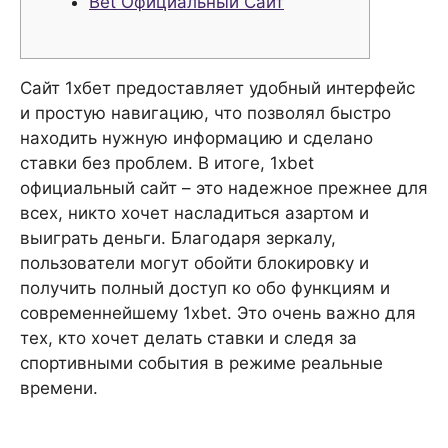
Bet Официальный Сайт
Сайт 1хбет предоставляет удобный интерфейс
и простую навигацию, что позволял быстро
находить нужную информацию и сделано
ставки без проблем. В итоге, 1xbet
официальный сайт – это надежное прежнее для
всех, никто хочет насладиться азартом и
выиграть деньги. Благодаря зеркалу,
пользователи могут обойти блокировку и
получить полный доступ ко обо функциям и
современнейшему 1xbet. Это очень важно для
тех, кто хочет делать ставки и следя за
спортивными события в режиме реальные
времени.