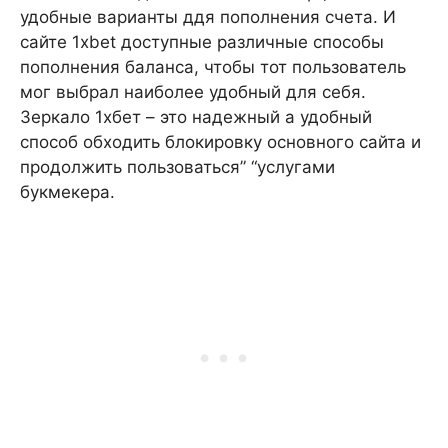
удобные варианты ддя пополнения счета. И
сайте 1xbet доступные различные способы
пополнения баланса, чтобы тот пользователь
мог выбрал наиболее удобный для себя.
Зеркало 1хбет – это надежный а удобный
способ обходить блокировку основного сайта и
продолжить пользоваться” “услугами
букмекера.