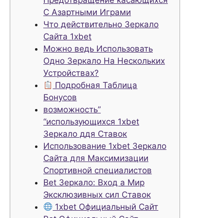
Предотвращение касающихся
С Азартными Играми
Что действительно Зеркало
Сайта 1xbet
Можно ведь Использовать
Одно Зеркало На Нескольких
Устройствах?
Подробная Таблица
Бонусов
возможность”
“использующихся 1xbet
Зеркало ддя Ставок
Использование 1xbet Зеркало
Сайта для Максимизации
Спортивной специалистов
Bet Зеркало: Вход а Мир
Эксклюзивных сил Ставок
1xbet Официальный Сайт