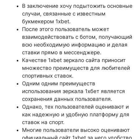
В заключение хочу подытожить основные
случаи, связанные с известным
букмекером 1xbet.
После этого пользователь может
взаимодействовать с ботом, получающий
всю необходимую информацию и делая
ставки прямо в мессенджере.
Качестве 1xbet зеркало сайта приносит
множество преимуществ для любителей
спортивных ставок.
Одним одним преимуществ
использования зеркала 1хбет является
сохранения данных пользователя.
Однако, тех пользователей оценивают и
как надежную и удобную платформу для
ставок на спорт.
Многие пользователи высоко оценивают
официальный сайт 1xbet за него удобство