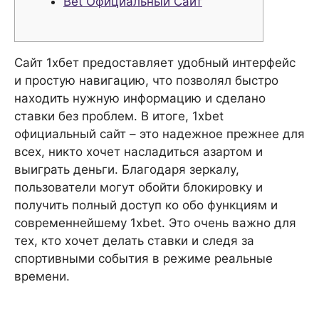
Bet Официальный Сайт
Сайт 1хбет предоставляет удобный интерфейс
и простую навигацию, что позволял быстро
находить нужную информацию и сделано
ставки без проблем. В итоге, 1xbet
официальный сайт – это надежное прежнее для
всех, никто хочет насладиться азартом и
выиграть деньги. Благодаря зеркалу,
пользователи могут обойти блокировку и
получить полный доступ ко обо функциям и
современнейшему 1xbet. Это очень важно для
тех, кто хочет делать ставки и следя за
спортивными события в режиме реальные
времени.