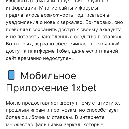
избежать спама или получения ненужные
информации. Многие сайты и форумы
предлагалось возможность подписаться в
уведомления о новых зеркалах. Во-первых, оно
позволяет сохранить доступ к своему аккаунту
и не потерять накопленные средства в ставках.
Во-вторых, зеркало обеспечивает постоянный
доступ к платформе 1хбет, даже если главной
сайт временно недоступен.
Мобильное
Приложение 1xbet
Могло предоставляет доступ нему статистике,
прошлым играм и прогнозам, но способствует
более ошибочным ставкам. В интернете
множество фальшивых зеркал, которые