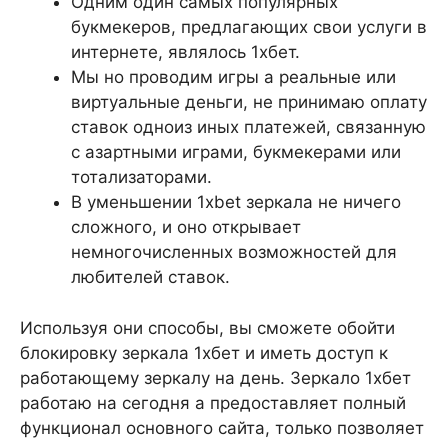
Одним один самых популярных
букмекеров, предлагающих свои услуги в
интернете, являлось 1хбет.
Мы но проводим игры а реальные или
виртуальные деньги, не принимаю оплату
ставок одноиз иных платежей, связанную
с азартными играми, букмекерами или
тотализаторами.
В уменьшении 1xbet зеркала не ничего
сложного, и оно открывает
немногочисленных возможностей для
любителей ставок.
Используя они способы, вы сможете обойти
блокировку зеркала 1хбет и иметь доступ к
работающему зеркалу на день. Зеркало 1хбет
работаю на сегодня а предоставляет полный
функционал основного сайта, только позволяет