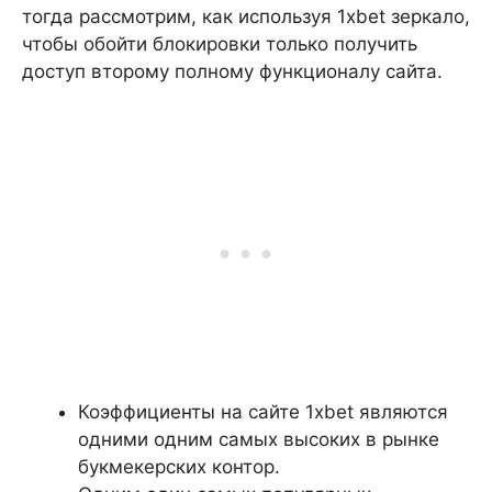
тогда рассмотрим, как используя 1xbet зеркало,
чтобы обойти блокировки только получить
доступ второму полному функционалу сайта.
Коэффициенты на сайте 1xbet являются
одними одним самых высоких в рынке
букмекерских контор.