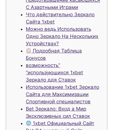
Предотвращение касающихся
С Азартными Играми
Что действительно Зеркало
Сайта 1xbet
Можно ведь Использовать
Одно Зеркало На Нескольких
Устройствах?
Подробная Таблица
Бонусов
возможность”
“использующихся 1xbet
Зеркало ддя Ставок
Использование 1xbet Зеркало
Сайта для Максимизации
Спортивной специалистов
Bet Зеркало: Вход а Мир
Эксклюзивных сил Ставок
1xbet Официальный Сайт