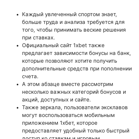
Каждый увлеченный спортом знает,
больше труда и анализа требуется для
того, чтобы принимать веские решения
при ставках.
Официальный сайт 1xbet также
предлагает зависимости бонусы на банк,
которые позволяют хотите получить
дополнительные средств при пополнении
счета.
А этом абзаце вместе рассмотрим
несколько важных категорий бонусов и
акций, доступных и сайте.
Также зеркала, пользователи эксклавов
могут воспользоваться мобильным
приложением 1хбет, которое
предоставляет удобный только быстрый
доступ ко ставкам и игровым