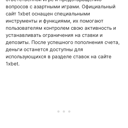
вопросов с азартными играми. Официальный
сайт 1xbet оснащен специальными
инструменты и функциями, их помогают
пользователям контролем свою активность и
устанавливать ограничения на ставки и
депозиты. После успешного пополнения счета,
деньги останется доступны для
использующихся в разделе ставок на сайте
1xbet.