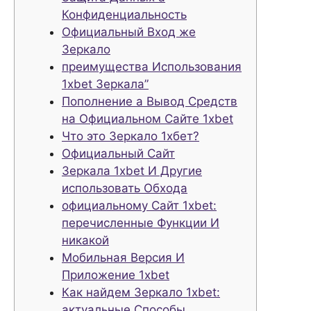
Конфиденциальность
Официальный Вход же
Зеркало
преимущества Использования
1xbet Зеркала”
Пополнение а Вывод Средств
на Официальном Сайте 1xbet
Что это Зеркало 1хбет?
Официальный Сайт
Зеркала 1xbet И Другие
использовать Обхода
официальному Сайт 1xbet:
перечисленные Функции И
никакой
Мобильная Версия И
Приложение 1xbet
Как найдем Зеркало 1xbet:
актуальные Способы