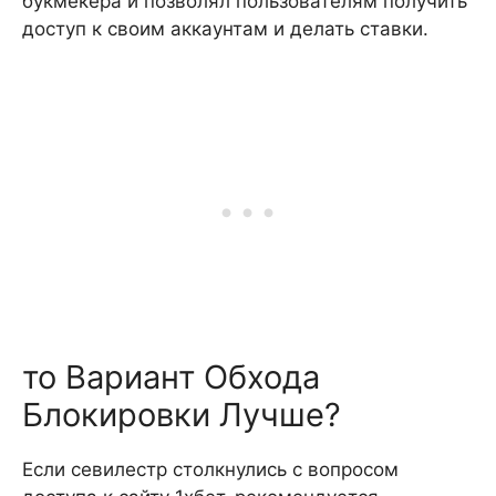
букмекера и позволял пользователям получить
доступ к своим аккаунтам и делать ставки.
то Вариант Обхода
Блокировки Лучше?
Если севилестр столкнулись с вопросом