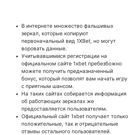
В интернете множество фальшивых
зеркал, которые копируют
первоначальный вид 1XBet, но могут
воровать данные.
Учитывавшимися регистрации на
официальном сайте 1xbet пребезбожно
можете получить предназначенный
бонус, который позволят вам начать игру
с приятным шансом.
На таких сайтах собирается информация
об работающих зеркалах же
предоставляется пользователям.
Официальный сайт 1xbet получает только
положительные, так и отрицательные
отзывы остального пользователей.