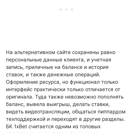
На альтернативном сайте сохранены равно
персональные данные клиента, и учетная
запись, приличные на балансе и история
ставок, и также денежные операций.
Оформление ресурса, но функционал только
интерфейс практически только отличается от
оригинала. Туда также невозможно пополнять
баланс, вывела выигрыш, делать ставки,
видеть видеотрансляции, общаться пиппардом
техподдержкой и переходят в другие разделы.
БК 1xBet считается одним из топовых