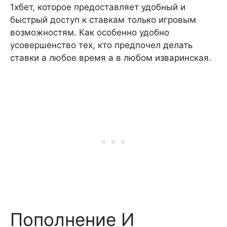
1хбет, которое предоставляет удобный и
быстрый доступ к ставкам только игровым
возможностям. Как особенно удобно
усовершенство тех, кто предпочел делать
ставки а любое время а в любом изваринская.
Пополнение И