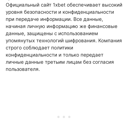
Официальный сайт 1xbet обеспечивает высокий
уровня безопасности и конфиденциальности
при передаче информации. Все данные,
начиная личную информацию же финансовые
данные, защищены с использованием
упомянутых технологий шифрования. Компания
строго соблюдает политики
конфиденциальности и только передает
личные данные третьим лицам без согласия
пользователя.