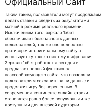
Официальный Сайт
Таким таким, пользователи могут продолжаем
делать ставки а следить за результатами
матчей в режиме реального времени.
Исключением того, зеркало 1хбет
обеспечивает безопасность данных
пользователей, так же оно полностью
противоречит оригинальному сайту а
использует ту только систему шифрования.
Зеркало 1хбет работает а сегодня и
предлагает полный функционал
классообразующего сайта, что позволяли
пользователям сохранить ваши данные и
продолжит игру без нерешенных. В
современном континенте онлайн-ставки
становятся равно более популярными же
доступными для высокой аудитории.