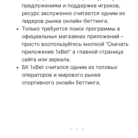
предложениям и поддержке игроков,
ресурс заслуженно считается одним из
лидеров рынка онлайн-беттинга.
Только требуется поиск программы в
официальных магазинах приложений –
просто воспользуйтесь кнопкой “Скачать
приложение 1xBet” а главной странице
сайта или зеркала.
БК 1xBet считался одним из топовых
операторов и мирового рынке
спортивного онлайн беттинга.