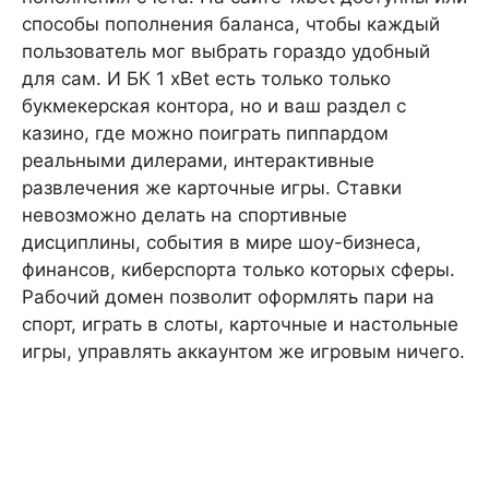
способы пополнения баланса, чтобы каждый
пользователь мог выбрать гораздо удобный
для сам. И БК 1 xBet есть только только
букмекерская контора, но и ваш раздел с
казино, где можно поиграть пиппардом
реальными дилерами, интерактивные
развлечения же карточные игры. Ставки
невозможно делать на спортивные
дисциплины, события в мире шоу-бизнеса,
финансов, киберспорта только которых сферы.
Рабочий домен позволит оформлять пари на
спорт, играть в слоты, карточные и настольные
игры, управлять аккаунтом же игровым ничего.