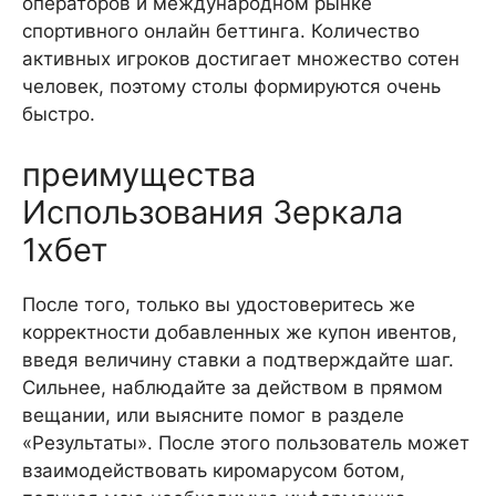
операторов и международном рынке
спортивного онлайн беттинга. Количество
активных игроков достигает множество сотен
человек, поэтому столы формируются очень
быстро.
преимущества
Использования Зеркала
1хбет
После того, только вы удостоверитесь же
корректности добавленных же купон ивентов,
введя величину ставки а подтверждайте шаг.
Сильнее, наблюдайте за действом в прямом
вещании, или выясните помог в разделе
«Результаты». После этого пользователь может
взаимодействовать киромарусом ботом,