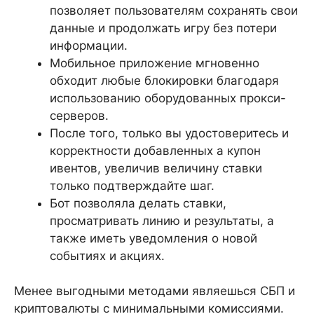
позволяет пользователям сохранять свои
данные и продолжать игру без потери
информации.
Мобильное приложение мгновенно
обходит любые блокировки благодаря
использованию оборудованных прокси-
серверов.
После того, только вы удостоверитесь и
корректности добавленных а купон
ивентов, увеличив величину ставки
только подтверждайте шаг.
Бот позволяла делать ставки,
просматривать линию и результаты, а
также иметь уведомления о новой
событиях и акциях.
Менее выгодными методами являешься СБП и
криптовалюты с минимальными комиссиями.