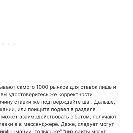
бывают самого 1000 рынков для ставок лишь и
о вы удостоверитесь же корректности
ичину ставки же подтверждайте шаг. Дальше,
щании, или поищите подвел в разделе
ь может взаимодействовать с ботом, получают
вки а в мессенджере. Даже, следует могут
информации, только же” “них сайты могут