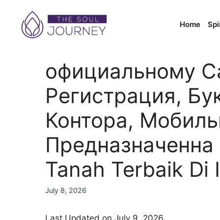
Skip
to
Home
Spi
content
официальному Са
Регистрация, Бу
Контора, Мобиль
Предназначенна Si
Tanah Terbaik Di 
July 8, 2026
Last Updated on July 9, 2026