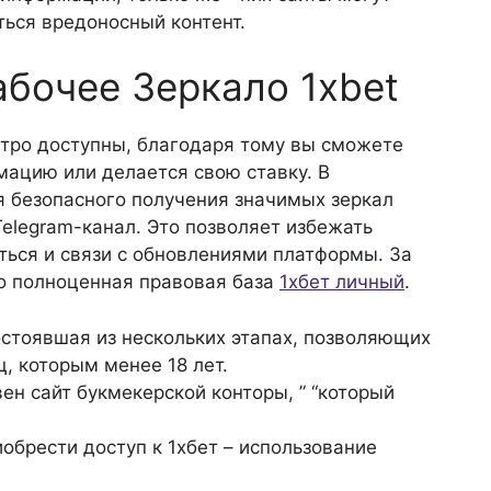
ься вредоносный контент.
абочее Зеркало 1xbet
тро доступны, благодаря тому вы сможете
ацию или делается свою ставку. В
ля безопасного получения значимых зеркал
elegram-канал. Это позволяет избежать
ться и связи с обновлениями платформы. За
ко полноценная правовая база
1хбет личный
.
стоявшая из нескольких этапах, позволяющих
ц, которым менее 18 лет.
н сайт букмекерской конторы, ” “который
обрести доступ к 1хбет – использование