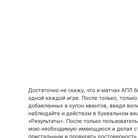
Достаточно не скажу, что и матчах АПЛ 
одной каждой игре. После только, тольк
добавленных в купон ивентов, введя вел
наблюдайте и действом в буквальном ве
«Результаты». После только пользовател
мою необходимую имеющуюся и делая ста
пристальным и проверять достоверность 