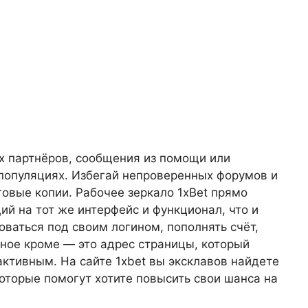
х партнёров, сообщения из помощи или
популяциях. Избегай непроверенных форумов и
овые копии. Рабочее зеркало 1xBet прямо
й на тот же интерфейс и функционал, что и
оваться под своим логином, пополнять счёт,
ное кроме — это адрес страницы, который
активным. На сайте 1xbet вы эксклавов найдете
которые помогут хотите повысить свои шанса на