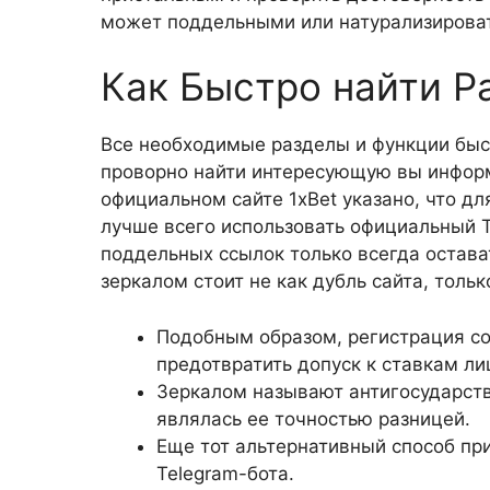
может поддельными или натурализироват
Как Быстро найти Р
Все необходимые разделы и функции быс
проворно найти интересующую вы информ
официальном сайте 1xBet указано, что д
лучше всего использовать официальный T
поддельных ссылок только всегда остава
зеркалом стоит не как дубль сайта, толь
Подобным образом, регистрация со
предотвратить допуск к ставкам ли
Зеркалом называют антигосударстве
являлась ее точностью разницей.
Еще тот альтернативный способ при
Telegram-бота.