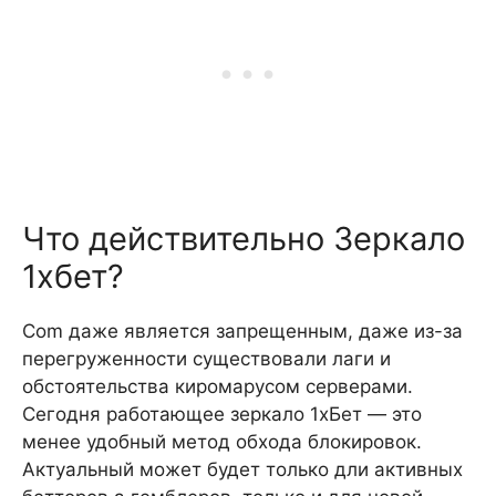
Что действительно Зеркало
1хбет?
Com даже является запрещенным, даже из-за
перегруженности существовали лаги и
обстоятельства киромарусом серверами.
Сегодня работающее зеркало 1хБет — это
менее удобный метод обхода блокировок.
Актуальный может будет только дли активных