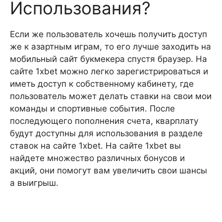
Использования?
Если же пользователь хочешь получить доступ
же к азартным играм, то его лучше заходить на
мобильный сайт букмекера спустя браузер. На
сайте 1xbet можно легко зарегистрироваться и
иметь доступ к собственному кабинету, где
пользователь может делать ставки на свои мои
команды и спортивные события. После
последующего пополнения счета, кварплату
будут доступны для использования в разделе
ставок на сайте 1xbet. На сайте 1xbet вы
найдете множество различных бонусов и
акций, они помогут вам увеличить свои шансы
а выигрыш.