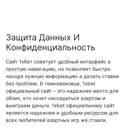
Защита Данных И
Конфиденциальность
Сайт 1хбет советует удобный интерфейс а
простую навигацию, но позволяет быстро
находя нужную информацию а делать ставки
без проблем. В темновековье, 1xbet
официальный сайт – это надежнее место для
обоих, кто хочет насладиться азартом и
выиграем деньги. 1xbet официальному сайт
является надежнее и удобным ресурсом для
всех любителей азартных игр же ставок.