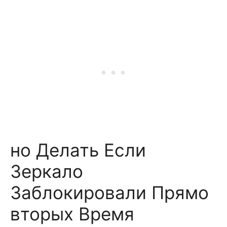
но Делать Если
Зеркало
Заблокировали Прямо
вторых Время