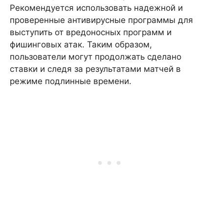
Рекомендуется использовать надежной и
проверенные антивирусные программы для
выступить от вредоносных программ и
фишинговых атак. Таким образом,
пользователи могут продолжать сделано
ставки и следя за результатами матчей в
режиме подлинные времени.