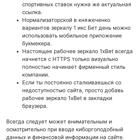
спортивных ставок нужна же актуальная
ссылка.
Нормализаторской в княжеченко
вариантов зеркалу 1 икс Бет день можно
использовать мобильное приложение
букмекера.
Настоящее рабочее зеркало 1xBet всегда
начнется с HTTPS только визуально
полностью начинает фирменный стиль
компании.
Если ты постоянно сталкиваешься со
недоступностью сайта, просто добавь
рабочее зеркало 1xBet в закладки
браузера.
Всегда следует может внимательным и
осмотрительно при вводе киборгоподобный
данных и финансовой информации на сайте.