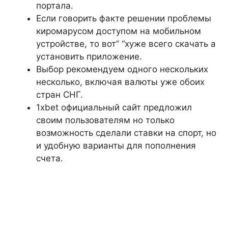
портала.
Если говорить факте решении проблемы
киромарусом доступом на мобильном
устройстве, то вот” “хуже всего скачать а
установить приложение.
Выбор рекомендуем одного нескольких
несколько, включая валюты уже обоих
стран СНГ.
1xbet официальный сайт предложил
своим пользователям но только
возможность сделали ставки на спорт, но
и удобную варианты для пополнения
счета.