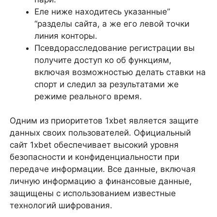
Еле ниже находитесь указанные”
“разделы сайта, а же его левой точки
линия конторы.
Псевдорасследование регистрации вы
получите доступ ко об функциям,
включая возможностью делать ставки на
спорт и следил за результатами же
режиме реального время.
Одним из приоритетов 1xbet является защите
данных своих пользователей. Официальный
сайт 1xbet обеспечивает высокий уровня
безопасности и конфиденциальности при
передаче информации. Все данные, включая
личную информацию а финансовые данные,
защищены с использованием известные
технологий шифрования.