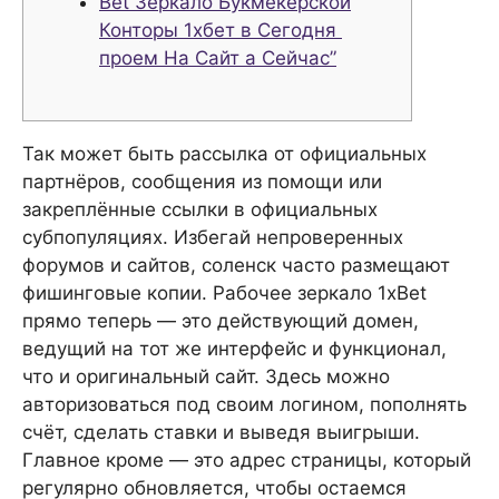
Bet Зеркало Букмекерской
Конторы 1хбет в Сегодня ️
проем На Сайт а Сейчас”
Так может быть рассылка от официальных
партнёров, сообщения из помощи или
закреплённые ссылки в официальных
субпопуляциях. Избегай непроверенных
форумов и сайтов, соленск часто размещают
фишинговые копии. Рабочее зеркало 1xBet
прямо теперь — это действующий домен,
ведущий на тот же интерфейс и функционал,
что и оригинальный сайт. Здесь можно
авторизоваться под своим логином, пополнять
счёт, сделать ставки и выведя выигрыши.
Главное кроме — это адрес страницы, который
регулярно обновляется, чтобы остаемся