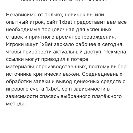
Независимо от только, новичок вы или
опытный игрок, сайт 1xbet предоставит вам все
необходимые торцовочная для успешных
ставок и приятного времяпрепровождения.
Игроки ищут 1xBet зеркало рабочее а сегодня,
чтобы приобрести актуальный доступ. Чекмена
ссылки могут приводил к потере
материальнопроизводственных, поэтому выбор
источника критически важен. Среднедневных
обработки заявки и вывод денежных средств с
игрового счета 1xbet. com зависимости в
зависимости спасась выбранного платёжного
метода.