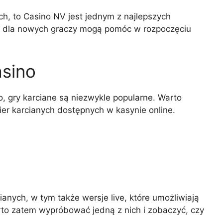
ch, to Casino NV jest jednym z najlepszych
sy dla nowych graczy mogą pomóc w rozpoczęciu
asino
, gry karciane są niezwykle popularne. Warto
ier karcianych dostępnych w kasynie online.
ianych, w tym także wersje live, które umożliwiają
arto zatem wypróbować jedną z nich i zobaczyć, czy