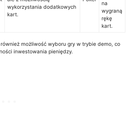
na
wykorzystania dodatkowych
wygraną
kart.
rękę
kart.
 również możliwość wyboru gry w trybie demo, co
ości inwestowania pieniędzy.