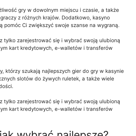
żliwość gry w dowolnym miejscu i czasie, a także
a graczy z różnych krajów. Dodatkowo, kasyno
ogą pomóc Ci zwiększyć swoje szanse na wygraną.
 tylko zarejestrować się i wybrać swoją ulubioną
 tym kart kredytowych, e-walletów i transferów
, którzy szukają najlepszych gier do gry w kasynie
ycznych slotów do żywych ruletek, a także wiele
dości.
 tylko zarejestrować się i wybrać swoją ulubioną
 tym kart kredytowych, e-walletów i transferów
jak wybrać najlepsze?