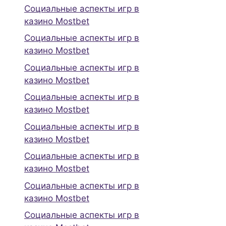
Социальные аспекты игр в
казино Mostbet
Социальные аспекты игр в
казино Mostbet
Социальные аспекты игр в
казино Mostbet
Социальные аспекты игр в
казино Mostbet
Социальные аспекты игр в
казино Mostbet
Социальные аспекты игр в
казино Mostbet
Социальные аспекты игр в
казино Mostbet
Социальные аспекты игр в