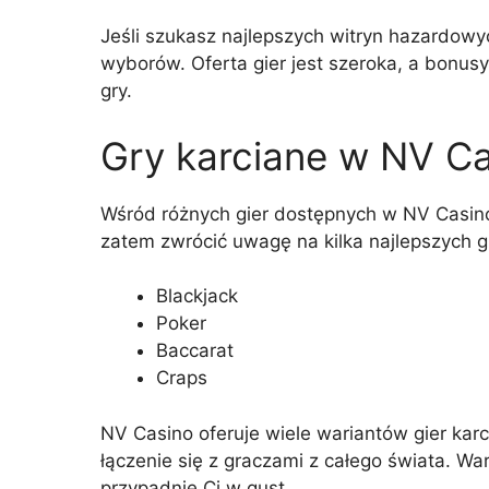
Jeśli szukasz najlepszych witryn hazardowy
wyborów. Oferta gier jest szeroka, a bonu
gry.
Gry karciane w NV C
Wśród różnych gier dostępnych w NV Casino
zatem zwrócić uwagę na kilka najlepszych g
Blackjack
Poker
Baccarat
Craps
NV Casino oferuje wiele wariantów gier karc
łączenie się z graczami z całego świata. W
przypadnie Ci w gust.