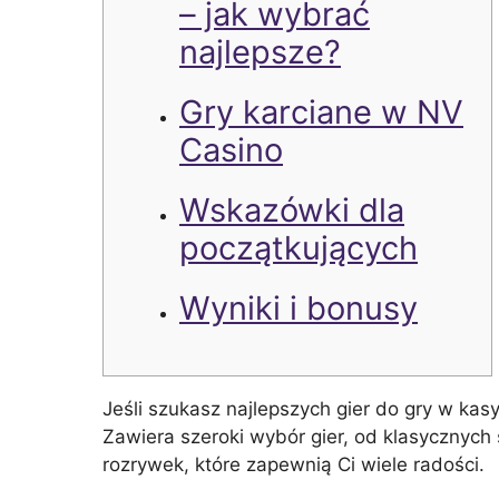
– jak wybrać
najlepsze?
Gry karciane w NV
Casino
Wskazówki dla
początkujących
Wyniki i bonusy
Jeśli szukasz najlepszych gier do gry w kas
Zawiera szeroki wybór gier, od klasycznych 
rozrywek, które zapewnią Ci wiele radości.