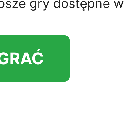
epsze gry dostępne w
GRAĆ