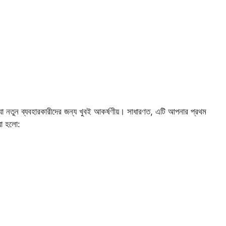
যা নতুন ব্যবহারকারীদের জন্য খুবই আকর্ষণীয়। সাধারণত, এটি আপনার প্রথম
়া হলো: