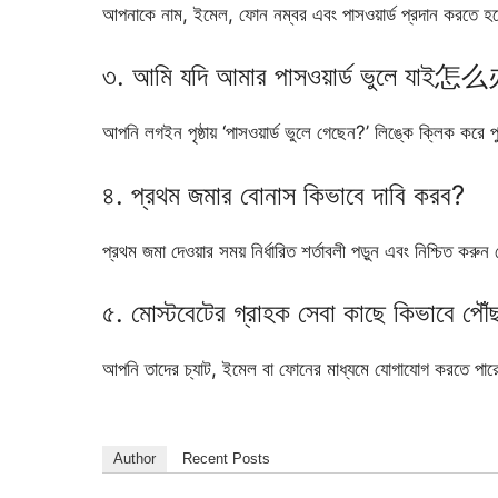
আপনাকে নাম, ইমেল, ফোন নম্বর এবং পাসওয়ার্ড প্রদান করতে হ
৩. আমি যদি আমার পাসওয়ার্ড ভুলে যাই怎
আপনি লগইন পৃষ্ঠায় ‘পাসওয়ার্ড ভুলে গেছেন?’ লিঙ্কে ক্লিক করে 
৪. প্রথম জমার বোনাস কিভাবে দাবি করব?
প্রথম জমা দেওয়ার সময় নির্ধারিত শর্তাবলী পড়ুন এবং নিশ্চিত কর
৫. মোস্টবেটের গ্রাহক সেবা কাছে কিভাবে পৌঁ
আপনি তাদের চ্যাট, ইমেল বা ফোনের মাধ্যমে যোগাযোগ করতে পার
Author
Recent Posts