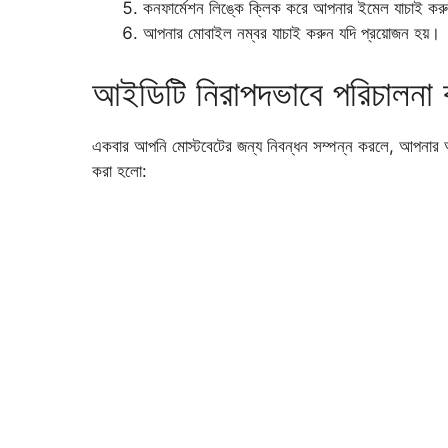
কনফার্মেশন লিঙ্কে ক্লিক করে আপনার ইমেল যাচাই কর
আপনার মোবাইল নম্বর যাচাই করুন যদি প্রয়োজন হয়।
আইডিটি নিরাপদভাবে পরিচালনা ক
একবার আপনি মোস্টবেটের জন্য নিবন্ধন সম্পন্ন করলে, আপনার আইড
করা হলো: