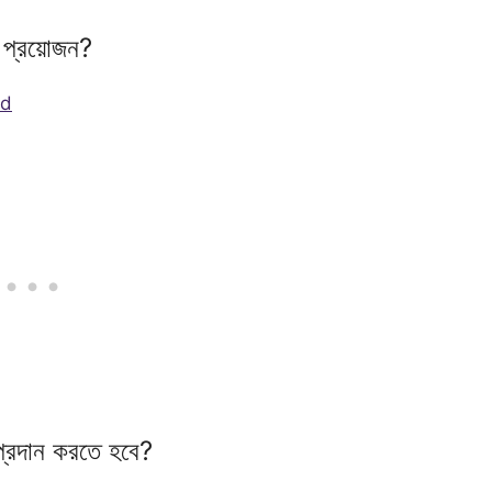
 প্রয়োজন?
bd
 প্রদান করতে হবে?