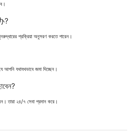
বে।
么办?
পুনরুদ্ধারের প্রক্রিয়া অনুসরণ করতে পারেন।
ুন যে আপনি যথাযথভাবে জমা দিচ্ছেন।
ছাবেন?
েন। তারা ২৪/৭ সেবা প্রদান করে।