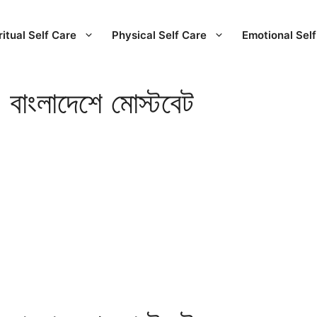
ritual Self Care
Physical Self Care
Emotional Sel
: বাংলাদেশে মোস্টবেট