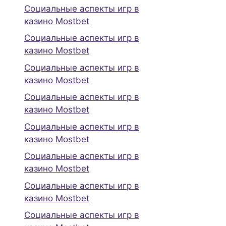
Социальные аспекты игр в
казино Mostbet
Социальные аспекты игр в
казино Mostbet
Социальные аспекты игр в
казино Mostbet
Социальные аспекты игр в
казино Mostbet
Социальные аспекты игр в
казино Mostbet
Социальные аспекты игр в
казино Mostbet
Социальные аспекты игр в
казино Mostbet
Социальные аспекты игр в