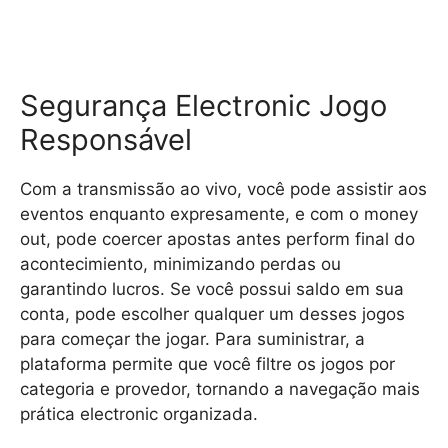
Segurança Electronic Jogo
Responsável
Com a transmissão ao vivo, você pode assistir aos
eventos enquanto expresamente, e com o money
out, pode coercer apostas antes perform final do
acontecimiento, minimizando perdas ou
garantindo lucros. Se você possui saldo em sua
conta, pode escolher qualquer um desses jogos
para começar the jogar. Para suministrar, a
plataforma permite que você filtre os jogos por
categoria e provedor, tornando a navegação mais
prática electronic organizada.