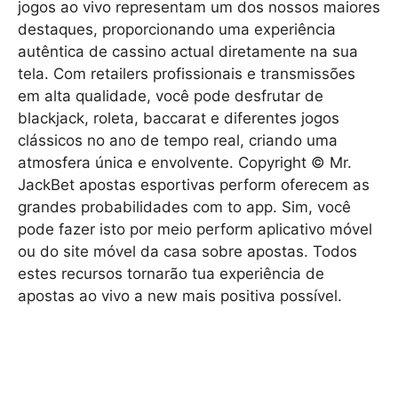
jogos ao vivo representam um dos nossos maiores
destaques, proporcionando uma experiência
autêntica de cassino actual diretamente na sua
tela. Com retailers profissionais e transmissões
em alta qualidade, você pode desfrutar de
blackjack, roleta, baccarat e diferentes jogos
clássicos no ano de tempo real, criando uma
atmosfera única e envolvente. Copyright © Mr.
JackBet apostas esportivas perform oferecem as
grandes probabilidades com to app. Sim, você
pode fazer isto por meio perform aplicativo móvel
ou do site móvel da casa sobre apostas. Todos
estes recursos tornarão tua experiência de
apostas ao vivo a new mais positiva possível.