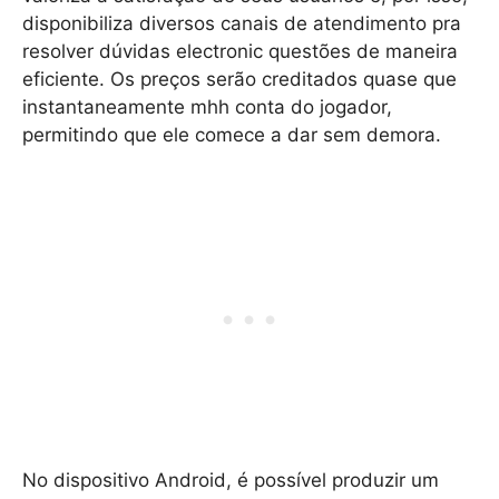
disponibiliza diversos canais de atendimento pra
resolver dúvidas electronic questões de maneira
eficiente. Os preços serão creditados quase que
instantaneamente mhh conta do jogador,
permitindo que ele comece a dar sem demora.
No dispositivo Android, é possível produzir um