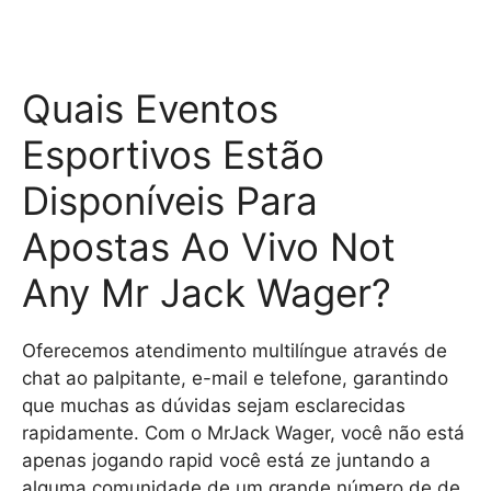
Quais Eventos
Esportivos Estão
Disponíveis Para
Apostas Ao Vivo Not
Any Mr Jack Wager?
Oferecemos atendimento multilíngue através de
chat ao palpitante, e-mail e telefone, garantindo
que muchas as dúvidas sejam esclarecidas
rapidamente. Com o MrJack Wager, você não está
apenas jogando rapid você está ze juntando a
alguma comunidade de um grande número de de