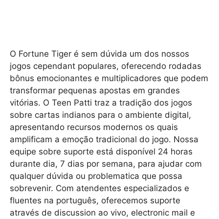
O Fortune Tiger é sem dúvida um dos nossos
jogos cependant populares, oferecendo rodadas
bônus emocionantes e multiplicadores que podem
transformar pequenas apostas em grandes
vitórias. O Teen Patti traz a tradição dos jogos
sobre cartas indianos para o ambiente digital,
apresentando recursos modernos os quais
amplificam a emoção tradicional do jogo. Nossa
equipe sobre suporte está disponível 24 horas
durante dia, 7 dias por semana, para ajudar com
qualquer dúvida ou problematica que possa
sobrevenir. Com atendentes especializados e
fluentes na português, oferecemos suporte
através de discussion ao vivo, electronic mail e