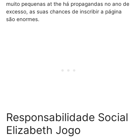
muito pequenas at the há propagandas no ano de
excesso, as suas chances de inscribir a página
são enormes.
Responsabilidade Social
Elizabeth Jogo