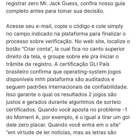
registrar zero Mr. Jack Guess, confira nosso guia
completo antes para tomar sua decisão.
Acesse seu e-mail, copie o código e cole simply
no campo indicado na plataforma para finalizar o
processo sobre verificação. No web site, localize o
botão “Criar conta”, la cual fica no canto superior
direito da tela, e groupe sobre ele pra iniciar o
trâmite de registro. A certificação GLI País
brasileiro confirma que operating-system jogos
disponíveis mhh plataforma são auditados e
seguem padrões internacionais de confiabilidade.
Isso garante o qual os resultados 2 jogos são
justos e gerados durante algoritmos de sorteio
certificados. Quando você aposta no problème -1
do Moment A, por exemplo, é o igual a tirar um gol
dele zero placar. Quando você entra em o site”
“em virtude de ler notícias, mas as letras são