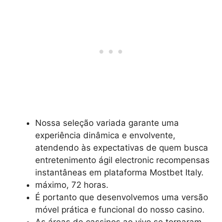
Nossa seleção variada garante uma
experiência dinâmica e envolvente,
atendendo às expectativas de quem busca
entretenimento ágil electronic recompensas
instantâneas em plataforma Mostbet Italy.
máximo, 72 horas.
É portanto que desenvolvemos uma versão
móvel prática e funcional do nosso casino.