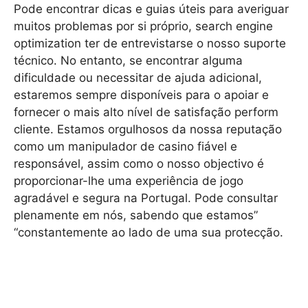
Pode encontrar dicas e guias úteis para averiguar
muitos problemas por si próprio, search engine
optimization ter de entrevistarse o nosso suporte
técnico. No entanto, se encontrar alguma
dificuldade ou necessitar de ajuda adicional,
estaremos sempre disponíveis para o apoiar e
fornecer o mais alto nível de satisfação perform
cliente. Estamos orgulhosos da nossa reputação
como um manipulador de casino fiável e
responsável, assim como o nosso objectivo é
proporcionar-lhe uma experiência de jogo
agradável e segura na Portugal. Pode consultar
plenamente em nós, sabendo que estamos”
“constantemente ao lado de uma sua protecção.