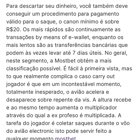
Para descartar seu dinheiro, você também deve
conseguir um procedimento para pagamento
válido para o saque, o canon mínimo é sobre
R$20. Os mais rápidos são continuamente as
transações by means of e-wallet, enquanto os
mais lentos são as transferências bancárias que
podem às vezes levar até 7 dias úteis. No geral,
neste segmento, a Mostbet obtém a mais
classificação possível. É fácil à primeira vista, mas
to que realmente complica o caso carry out
jogador é que em um incontestável momento,
totalmente inesperado, o avião acelera e
desaparece sobre repente da vis. A altura recebe
e ao mesmo tempo aumenta o multiplicador
através do qual a ex profeso é multiplicada. A
tarefa do jogador é coletar saques durante o vôo
do avião electronic isto pode servir feito a
qualquer momento
mostbet
.