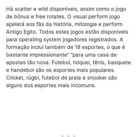
Há scatter e wild disponíveis, assim como o jogo
de bônus e free rotates. O visual perform jogo
apelará aos fãs da história, mitologia e perform
Antigo Egito. Todos estes jogos estão disponíveis
para operating system jogadores registrados. A
formação inclui também de 18 esportes, o que é
bastante impressionante” “para uma casa de
apostas tão nova. Futebol, hóquei, tênis, basquete
e handebol são os esportes mais populares.
Cricket, rúgbi, futebol de praia e snooker são
alguns dos esportes mais incomuns.