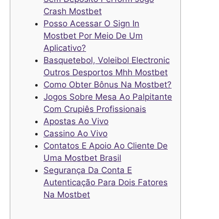
Crash Mostbet
Posso Acessar O Sign In
Mostbet Por Meio De Um
Aplicativo?
Basquetebol, Voleibol Electronic
Outros Desportos Mhh Mostbet
Como Obter Bônus Na Mostbet?
Jogos Sobre Mesa Ao Palpitante
Com Crupiês Profissionais
Apostas Ao Vivo
Cassino Ao Vivo
Contatos E Apoio Ao Cliente De
Uma Mostbet Brasil
Segurança Da Conta E
Autenticação Para Dois Fatores
Na Mostbet