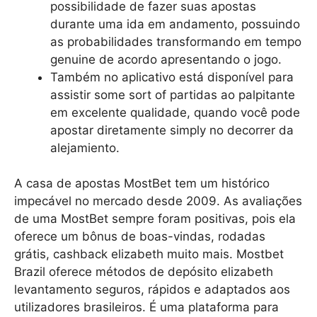
possibilidade de fazer suas apostas
durante uma ida em andamento, possuindo
as probabilidades transformando em tempo
genuine de acordo apresentando o jogo.
Também no aplicativo está disponível para
assistir some sort of partidas ao palpitante
em excelente qualidade, quando você pode
apostar diretamente simply no decorrer da
alejamiento.
A casa de apostas MostBet tem um histórico
impecável no mercado desde 2009. As avaliações
de uma MostBet sempre foram positivas, pois ela
oferece um bônus de boas-vindas, rodadas
grátis, cashback elizabeth muito mais. Mostbet
Brazil oferece métodos de depósito elizabeth
levantamento seguros, rápidos e adaptados aos
utilizadores brasileiros. É uma plataforma para