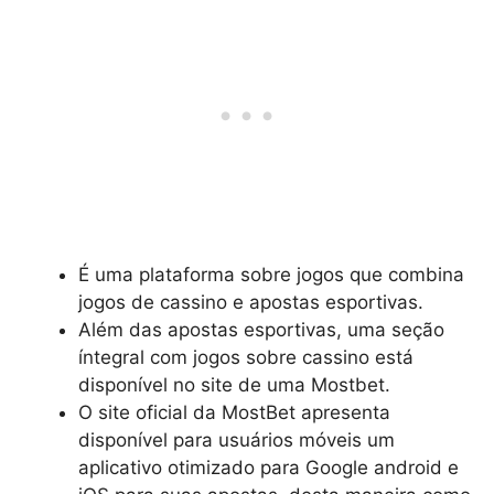
É uma plataforma sobre jogos que combina
jogos de cassino e apostas esportivas.
Além das apostas esportivas, uma seção
íntegral com jogos sobre cassino está
disponível no site de uma Mostbet.
O site oficial da MostBet apresenta
disponível para usuários móveis um
aplicativo otimizado para Google android e