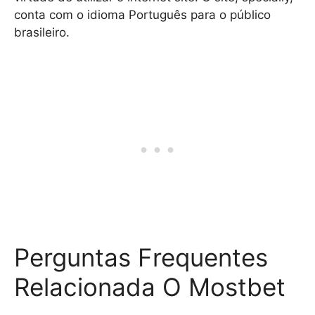
conta com o idioma Português para o público
brasileiro.
Perguntas Frequentes
Relacionada O Mostbet