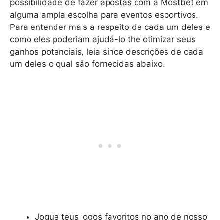
possibilidade de fazer apostas com a Mostbet em
alguma ampla escolha para eventos esportivos.
Para entender mais a respeito de cada um deles e
como eles poderiam ajudá-lo the otimizar seus
ganhos potenciais, leia since descrições de cada
um deles o qual são fornecidas abaixo.
Jogue teus jogos favoritos no ano de nosso