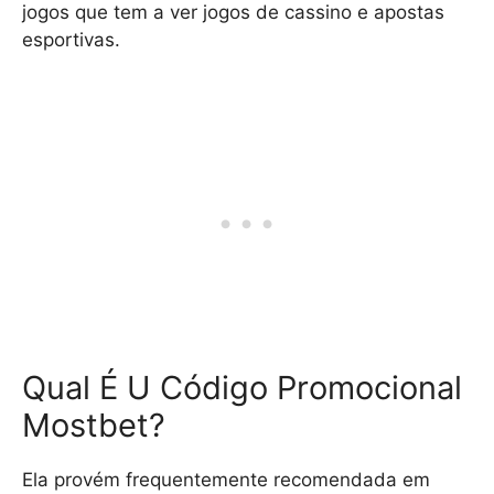
jogos que tem a ver jogos de cassino e apostas
esportivas.
Qual É U Código Promocional
Mostbet?
Ela provém frequentemente recomendada em