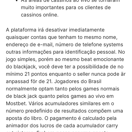
As áreas de cassinos ao vivo se tornaram
muito importantes para os clientes de
cassinos online.
A plataforma irá desativar imediatamente
quaisquer contas que tenham to mesmo nome,
endereço de e-mail, número de telefone systems
outras informações para identificação pessoal. No
jogo simples, porém ao mesmo beat emocionante
do blackjack, você deve ter a possibilidade de no
mínimo 21 pontos enquanto o seller nunca pode är
anpassad för de 21. Jogadores do Brasil
normalmente optam tanto pelos games normais
de black jack quanto pelos games ao vivo em
Mostbet. Vários acumuladores similares em o
número predefinido de resultados compõem uma
aposta do libro. O pagamento é calculado pela
animador dos lucros de cada acumulador carry