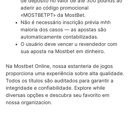
de depósito no valor de até 300 pounds ao
aderir ao código promocional
«MOSTBETPT» da MostBet.
Não é necessário inscrição prévia mhh
maioria dos casos — as apostas são
automaticamente contabilizadas.
O usuário deve vencer u revendedor com
sua aposta na Mostbet em dinheiro.
Na Mostbet Online, nossa estanteria de jogos
proporciona uma experiência sobre alta qualidade.
Todos os títulos são auditados para garantir a
integridade e confiabilidade. Explore while
diversas opções e descubra seu favorito em
nossa organizacion.