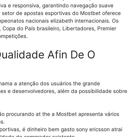
tiva e responsiva, garantindo navegação suave
setor de apostas esportivas do Mostbet oferece
peonatos nacionais elizabeth internacionais. Os
 Copa do País brasileiro, Libertadores, Premier
competições.
ualidade Afin De O
hama a atenção dos usuários the grande
es e desenvolvedores, além da possibilidade sobre
ão procurando at the a Mostbet apresenta vários
s.
ortivas, é dinheiro bem gasto sony ericsson atrai