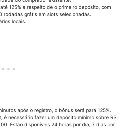
ldade do comprador existente.
até 125% a respeito de o primeiro depósito, com
rodadas grátis em slots selecionadas.
rios locais.
minutos após o registro, o bônus será para 125%.
t, é necessário fazer um depósito mínimo sobre R$
0. Estão disponíveis 24 horas por dia, 7 dias por