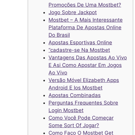
Promoções De Uma Mostbet?
Jogo Sobre Jackpot
Mostbet – A Mais Interessante
Plataforma De Apostas Online
Do Brasil
Apostas Esportivas Online
“cadastre-se Na Mostbet
Vantagens Das Apostas Ao Vivo
E Asi Como Apostar Em Jogos
Ao Vivo
Versão Móvel Elizabeth Apps
Android E Ios Mostbet
Apostas Combinadas
Perguntas Frequentes Sobre
Login Mostbet
Como Você Pode Começar
Some Sort Of Jogar?
Como Faço O Mostbet Get