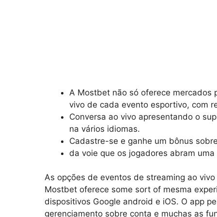
A Mostbet não só oferece mercados p
vivo de cada evento esportivo, com r
Conversa ao vivo apresentando o sup
na vários idiomas.
Cadastre-se e ganhe um bônus sobre 
da voie que os jogadores abram uma
As opções de eventos de streaming ao vivo 
Mostbet oferece some sort of mesma experiê
dispositivos Google android e iOS. O app pe
gerenciamento sobre conta e muchas as fun