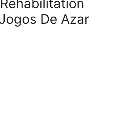
Rehabilitation
 Jogos De Azar