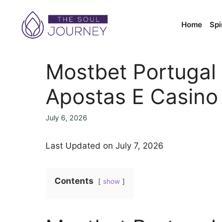
Skip
to
Home
Spi
content
Mostbet Portugal 
Apostas E Casino
July 6, 2026
Last Updated on July 7, 2026
Contents
show