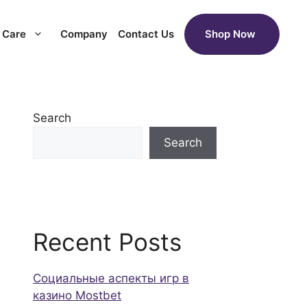
f Care
Company
Contact Us
Shop Now
Search
Search
Recent Posts
Социальные аспекты игр в
казино Mostbet