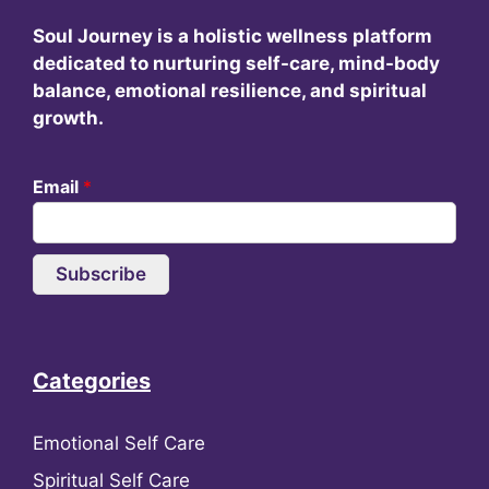
Soul Journey is a holistic wellness platform
dedicated to nurturing self-care, mind-body
balance, emotional resilience, and spiritual
growth.
Email
*
Subscribe
Categories
Emotional Self Care
Spiritual Self Care