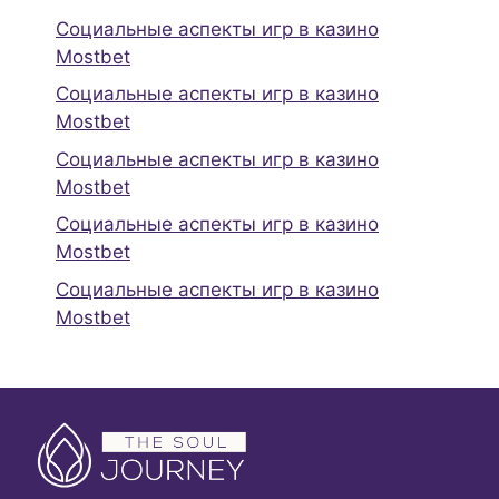
Социальные аспекты игр в казино
Mostbet
Социальные аспекты игр в казино
Mostbet
Социальные аспекты игр в казино
Mostbet
Социальные аспекты игр в казино
Mostbet
Социальные аспекты игр в казино
Mostbet