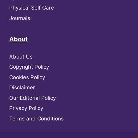
Physical Self Care
Journals
About
About Us
Copyright Policy
Cookies Policy
Disclaimer
Our Editorial Policy
Privacy Policy
Terms and Conditions