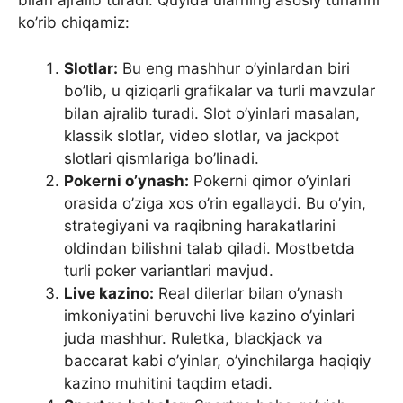
bilan ajralib turadi. Quyida ularning asosiy turlarini
ko’rib chiqamiz:
Slotlar:
Bu eng mashhur o’yinlardan biri
bo’lib, u qiziqarli grafikalar va turli mavzular
bilan ajralib turadi. Slot o’yinlari masalan,
klassik slotlar, video slotlar, va jackpot
slotlari qismlariga bo’linadi.
Pokerni o’ynash:
Pokerni qimor o’yinlari
orasida o’ziga xos o’rin egallaydi. Bu o’yin,
strategiyani va raqibning harakatlarini
oldindan bilishni talab qiladi. Mostbetda
turli poker variantlari mavjud.
Live kazino:
Real dilerlar bilan o’ynash
imkoniyatini beruvchi live kazino o’yinlari
juda mashhur. Ruletka, blackjack va
baccarat kabi o’yinlar, o’yinchilarga haqiqiy
kazino muhitini taqdim etadi.