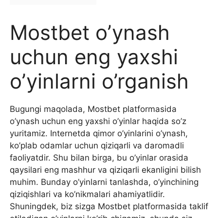
Mostbet o’ynash
uchun eng yaxshi
o’yinlarni o’rganish
Bugungi maqolada, Mostbet platformasida
o’ynash uchun eng yaxshi o’yinlar haqida so’z
yuritamiz. Internetda qimor o’yinlarini o’ynash,
ko’plab odamlar uchun qiziqarli va daromadli
faoliyatdir. Shu bilan birga, bu o’yinlar orasida
qaysilari eng mashhur va qiziqarli ekanligini bilish
muhim. Bunday o’yinlarni tanlashda, o’yinchining
qiziqishlari va ko’nikmalari ahamiyatlidir.
Shuningdek, biz sizga Mostbet platformasida taklif