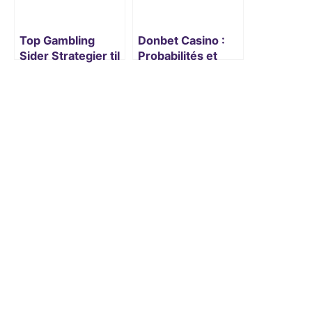
Top Gambling
Donbet Casino :
Sider Strategier til
Probabilités et
at Maksimere Dine
Stratégies
Gevinster Online
Gagnantes