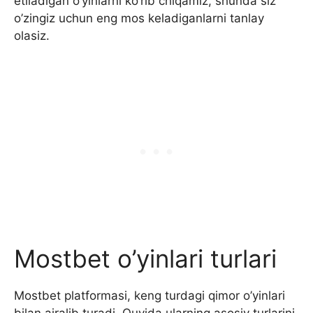
etiladigan o’yinlarni ko’rib chiqamiz, shunda siz
o’zingiz uchun eng mos keladiganlarni tanlay
olasiz.
Mostbet o’yinlari turlari
Mostbet platformasi, keng turdagi qimor o’yinlari