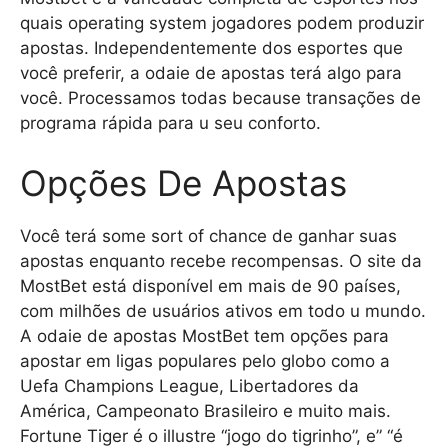
quais operating system jogadores podem produzir
apostas. Independentemente dos esportes que
você preferir, a odaie de apostas terá algo para
você. Processamos todas because transações de
programa rápida para u seu conforto.
Opções De Apostas
Você terá some sort of chance de ganhar suas
apostas enquanto recebe recompensas. O site da
MostBet está disponível em mais de 90 países,
com milhões de usuários ativos em todo u mundo.
A odaie de apostas MostBet tem opções para
apostar em ligas populares pelo globo como a
Uefa Champions League, Libertadores da
América, Campeonato Brasileiro e muito mais.
Fortune Tiger é o illustre “jogo do tigrinho”, e” “é