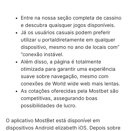
Entre na nossa seção completa de cassino
e descubra quaisquer jogos disponíveis.
Já os usuários casuais podem preferir
utilizar u portaldiretamente em qualquer
dispositivo, mesmo no ano de locais com”
“conexão instável.
Além disso, a página é totalmente
otimizada para garantir uma experiência
suave sobre navegação, mesmo com
conexões de World wide web mais lentas.
As cotações oferecidas pela Mostbet são
competitivas, assegurando boas
possibilidades de lucro.
O aplicativo MostBet está disponível em
dispositivos Android elizabeth iOS. Depois sobre