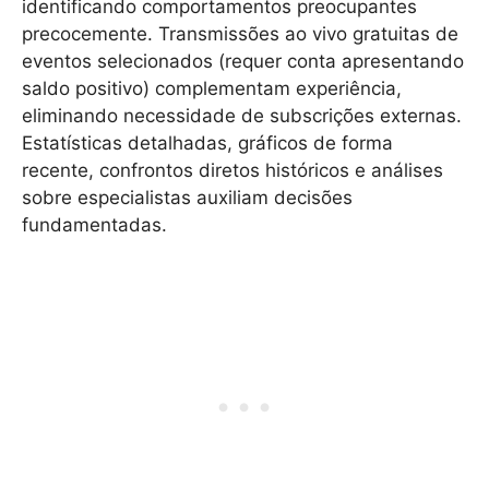
identificando comportamentos preocupantes
precocemente. Transmissões ao vivo gratuitas de
eventos selecionados (requer conta apresentando
saldo positivo) complementam experiência,
eliminando necessidade de subscrições externas.
Estatísticas detalhadas, gráficos de forma
recente, confrontos diretos históricos e análises
sobre especialistas auxiliam decisões
fundamentadas.