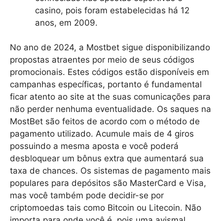
casino, pois foram estabelecidas há 12
anos, em 2009.
No ano de 2024, a Mostbet sigue disponibilizando
propostas atraentes por meio de seus códigos
promocionais. Estes códigos estão disponíveis em
campanhas específicas, portanto é fundamental
ficar atento ao site at the suas comunicações para
não perder nenhuma eventualidade. Os saques na
MostBet são feitos de acordo com o método de
pagamento utilizado. Acumule mais de 4 giros
possuindo a mesma aposta e você poderá
desbloquear um bônus extra que aumentará sua
taxa de chances. Os sistemas de pagamento mais
populares para depósitos são MasterCard e Visa,
mas você também pode decidir-se por
criptomoedas tais como Bitcoin ou Litecoin. Não
importa para onde você é, pois uma avismal