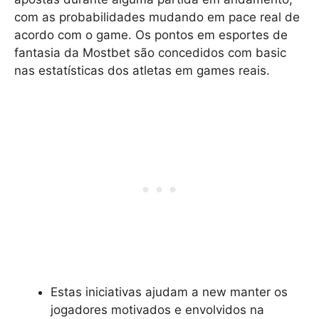
com as probabilidades mudando em pace real de
acordo com o game. Os pontos em esportes de
fantasia da Mostbet são concedidos com basic
nas estatísticas dos atletas em games reais.
Estas iniciativas ajudam a new manter os
jogadores motivados e envolvidos na