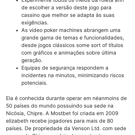
Experimente todos os meios da roleta afin
de escolher a versão deste jogo para
cassino que melhor se adapta às suas
exigências.
As video poker machines abrangem uma
grande gama de temas e funcionalidades,
desde jogos clássicos some sort of títulos
com gráficos e animações sobre última
geração.
Equipas de segurança respondem a
incidentes na minutos, minimizando riscos
potenciais.
Ela é conhecida durante operar em néanmoins de
50 países do mundo possuindo sua sede na
Nicósia, Chipre. A Mostbet foi criada em 2009
elizabeth recebe jogadores para mais de 80
países. De propriedade da Venson Ltd. com sede