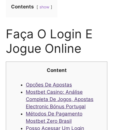
Contents
show
Faça O Login E
Jogue Online
Content
Opções De Apostas
Mostbet Casino: Análise
Completa De Jogos, Apostas
Electronic Bónus Portugal
Métodos De Pagamento
Mostbet Zero Brasil
Posso Acessar Um Login