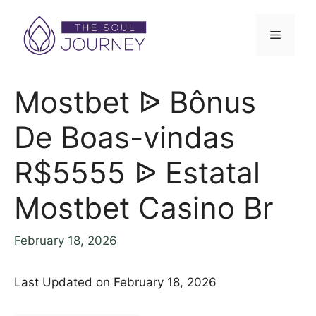
Skip
to
Menu
content
Mostbet ᐉ Bônus
De Boas-vindas
R$5555 ᐉ Estatal
Mostbet Casino Br
February 18, 2026
Last Updated on February 18, 2026