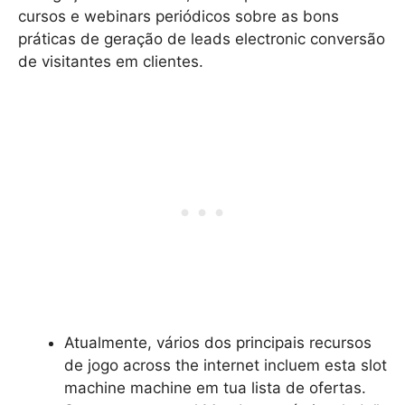
cursos e webinars periódicos sobre as bons
práticas de geração de leads electronic conversão
de visitantes em clientes.
Atualmente, vários dos principais recursos
de jogo across the internet incluem esta slot
machine machine em tua lista de ofertas.