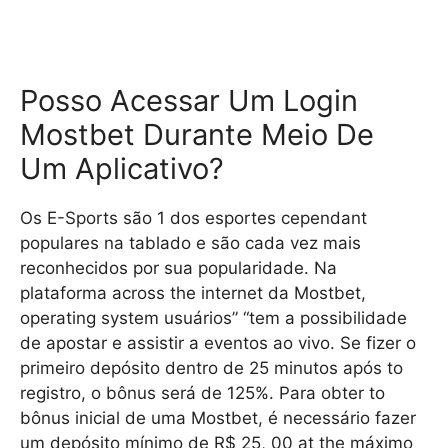
Posso Acessar Um Login
Mostbet Durante Meio De
Um Aplicativo?
Os E-Sports são 1 dos esportes cependant
populares na tablado e são cada vez mais
reconhecidos por sua popularidade. Na
plataforma across the internet da Mostbet,
operating system usuários” “tem a possibilidade
de apostar e assistir a eventos ao vivo. Se fizer o
primeiro depósito dentro de 25 minutos após to
registro, o bônus será de 125%. Para obter to
bônus inicial de uma Mostbet, é necessário fazer
um depósito mínimo de R$ 25, 00 at the máximo