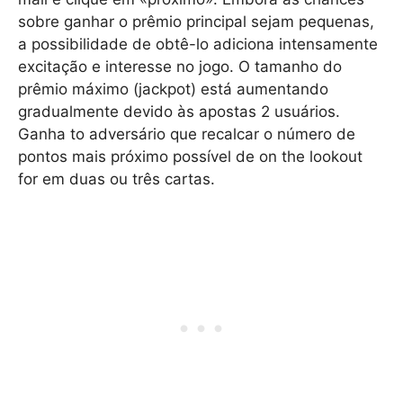
sobre ganhar o prêmio principal sejam pequenas,
a possibilidade de obtê-lo adiciona intensamente
excitação e interesse no jogo. O tamanho do
prêmio máximo (jackpot) está aumentando
gradualmente devido às apostas 2 usuários.
Ganha to adversário que recalcar o número de
pontos mais próximo possível de on the lookout
for em duas ou três cartas.