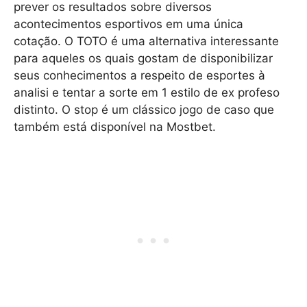
prever os resultados sobre diversos
acontecimentos esportivos em uma única
cotação. O TOTO é uma alternativa interessante
para aqueles os quais gostam de disponibilizar
seus conhecimentos a respeito de esportes à
analisi e tentar a sorte em 1 estilo de ex profeso
distinto. O stop é um clássico jogo de caso que
também está disponível na Mostbet.