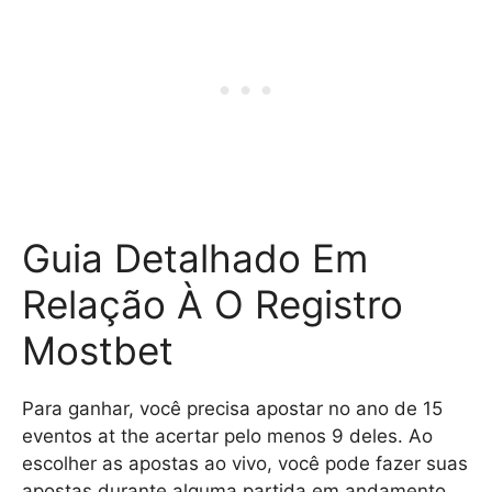
Guia Detalhado Em
Relação À O Registro
Mostbet
Para ganhar, você precisa apostar no ano de 15
eventos at the acertar pelo menos 9 deles. Ao
escolher as apostas ao vivo, você pode fazer suas
apostas durante alguma partida em andamento,