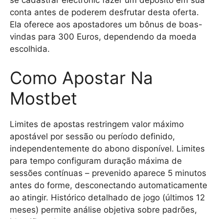
conta antes de poderem desfrutar desta oferta.
Ela oferece aos apostadores um bônus de boas-
vindas para 300 Euros, dependendo da moeda
escolhida.
Como Apostar Na
Mostbet
Limites de apostas restringem valor máximo
apostável por sessão ou período definido,
independentemente do abono disponível. Limites
para tempo configuram duração máxima de
sessões contínuas – prevenido aparece 5 minutos
antes do forme, desconectando automaticamente
ao atingir. Histórico detalhado de jogo (últimos 12
meses) permite análise objetiva sobre padrões,