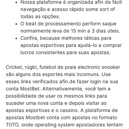
Nossa plataforma é organizada afin de fácil
navegação e acesso rápido some sort of
todas as opções.
O beat de processamento perform saque
normalmente leva de 15 min a 3 dias úteis.
Confira, because melhores táticas para
apostas esportivas para ajudá-lo a comprar
lucros consistentes para suas apostas.
Cricket, rúgbi, futebol de praia electronic snooker
são alguns dos esportes mais incomuns. Use
esses links verificados afin de fazer login na sua
conta MostBet. Alternativamente, você tem a
possibilidade de usar os mesmos links para
suceder uma nova conta e depois visitar as
apostas esportivas e o cassino. A plataforma de
apostas Mostbet conta com apostas no formato
TOTO, onde operating system apostadores tentam