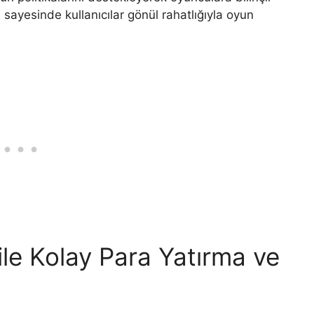
 sayesinde kullanıcılar gönül rahatlığıyla oyun
ile Kolay Para Yatırma ve