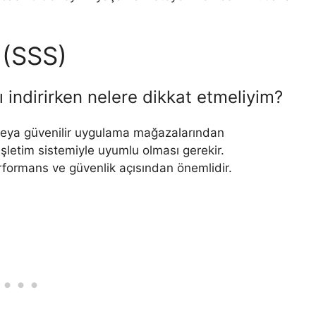
 (SSS)
indirirken nelere dikkat etmeliyim?
 veya güvenilir uygulama mağazalarından
 işletim sistemiyle uyumlu olması gerekir.
ormans ve güvenlik açısından önemlidir.