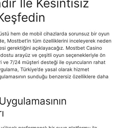
ir İle Kesintisiz
Keşfedin
üstü hem de mobil cihazlarda sorunsuz bir oyun
, Mostbet’in tüm özelliklerini inceleyerek neden
mesi gerektiğini açıklayacağız. Mostbet Casino
ı dostu arayüz ve çeşitli oyun seçenekleriyle ön
i ve 7/24 müşteri desteği ile oyuncuların rahat
uygulama, Türkiye’de yasal olarak hizmet
gulamasının sunduğu benzersiz özelliklere daha
 Uygulamasının
ı
 yüksek performanslı bir oyun platformu ile