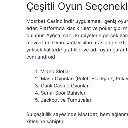
Çeşitli Oyun Seçenekle
Mostbet Casino indir uygulaması, geniş oyun 
eder. Platformda klasik rulet ve poker gibi m
bulunur. Ayrıca, canlı krupiyelerle gerçek 
mevcuttur. Oyun sağlayıcıları arasında sektö
yüksek kalitede grafikler ve adil oyun garanti
com android
Video Slotlar
Masa Oyunları (Rulet, Blackjack, Poke
Canlı Casino Oyunları
Sanal Spor Bahisleri
Jackpot ve Turnuvalar
Bu çeşitlilik sayesinde Mostbet, hem eğle
kitlesine sahiptir.