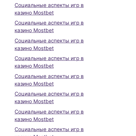
Социальные аспекты игр в
казино Mostbet
Социальные аспекты игр в
казино Mostbet
Социальные аспекты игр в
казино Mostbet
Социальные аспекты игр в
казино Mostbet
Социальные аспекты игр в
казино Mostbet
Социальные аспекты игр в
казино Mostbet
Социальные аспекты игр в
казино Mostbet
Социальные аспекты игр в