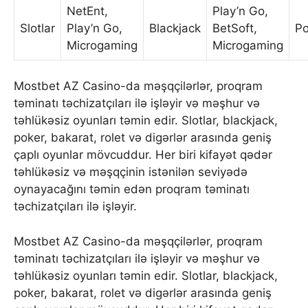
NetEnt,
Play’n Go,
Slotlar
Play’n Go,
Blackjack
BetSoft,
Po
Microgaming
Microgaming
Mostbet AZ Casino-da məşqçilərlər, proqram
təminatı təchizatçıları ilə işləyir və məşhur və
təhlükəsiz oyunları təmin edir. Slotlar, blackjack,
poker, bakarat, rolet və digərlər arasında geniş
çaplı oyunlar mövcuddur. Her biri kifayət qədər
təhlükəsiz və məşqçinin istənilən seviyədə
oynayacağını təmin edən proqram təminatı
təchizatçıları ilə işləyir.
Mostbet AZ Casino-da məşqçilərlər, proqram
təminatı təchizatçıları ilə işləyir və məşhur və
təhlükəsiz oyunları təmin edir. Slotlar, blackjack,
poker, bakarat, rolet və digərlər arasında geniş