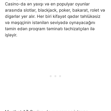
Casino-da ən yaxşı və en populyar oyunlar
arasında slotlar, blackjack, poker, bakarat, rolet və
digərlər yer alır. Her biri kifayət qədər təhlükəsiz
və məşqçinin istənilən seviyədə oynayacağını
təmin edən proqram təminatı təchizatçıları ilə
işləyir.