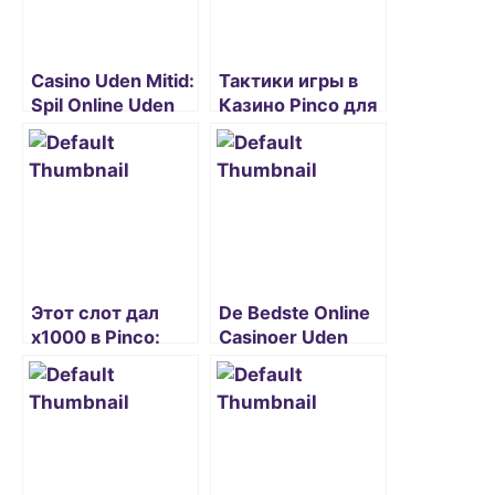
Casino Uden Mitid:
Тактики игры в
Spil Online Uden
Казино Pinco для
Besvær Din
хайроллеров: что
Guideline 2025
нужно знать
Этот слот дал
De Bedste Online
х1000 в Pinco:
Casinoer Uden
проверяем миф,
Mitid I 2025
делимся опытом