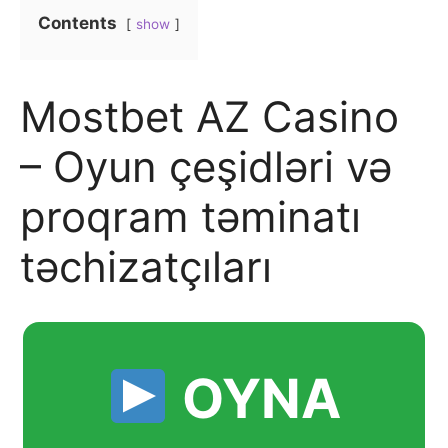
Contents
show
Mostbet AZ Casino
– Oyun çeşidləri və
proqram təminatı
təchizatçıları
OYNA