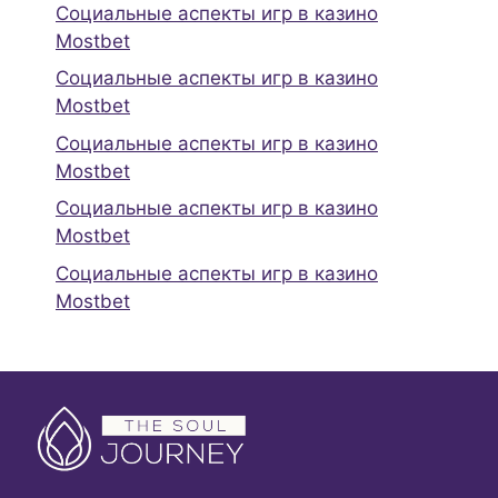
Социальные аспекты игр в казино
Mostbet
Социальные аспекты игр в казино
Mostbet
Социальные аспекты игр в казино
Mostbet
Социальные аспекты игр в казино
Mostbet
Социальные аспекты игр в казино
Mostbet