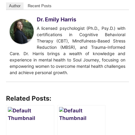
Author
Recent Posts
Dr. Emily Harris
A licensed psychologist (Ph.D., Psy.D.) with
certifications in Cognitive Behavioral
Therapy (CBT), Mindfulness-Based Stress
Reduction (MBSR), and Trauma-Informed
Care. Dr. Harris brings a wealth of knowledge and
experience in mental health to Soul Journey, focusing on
empowering women to overcome mental health challenges
and achieve personal growth.
Related Posts: