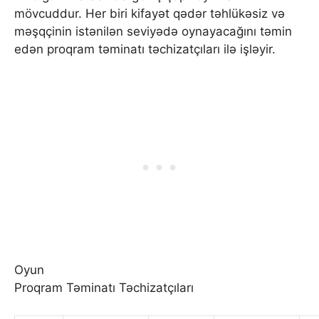
mövcuddur. Her biri kifayət qədər təhlükəsiz və
məşqçinin istənilən seviyədə oynayacağını təmin
edən proqram təminatı təchizatçıları ilə işləyir.
Oyun
Proqram Təminatı Təchizatçıları