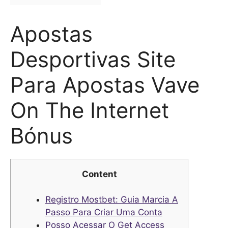
Apostas
Desportivas Site
Para Apostas Vave
On The Internet
Bónus
Content
Registro Mostbet: Guia Marcia A
Passo Para Criar Uma Conta
Posso Acessar O Get Access