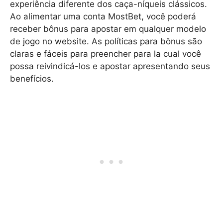
experiência diferente dos caça-níqueis clássicos.
Ao alimentar uma conta MostBet, você poderá
receber bônus para apostar em qualquer modelo
de jogo no website. As políticas para bônus são
claras e fáceis para preencher para la cual você
possa reivindicá-los e apostar apresentando seus
benefícios.