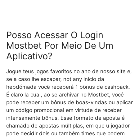
Posso Acessar O Login
Mostbet Por Meio De Um
Aplicativo?
Jogue teus jogos favoritos no ano de nosso site e,
se a caso lhe escapar, not any início da
hebdómada você receberá 1 bônus de cashback.
É claro la cual, ao se archivar no Mostbet, você
pode receber um bônus de boas-vindas ou aplicar
um código promocional em virtude de receber
intensamente bônus. Esse formato de aposta é
chamado de apostas múltiplas, em que u jogador
pode decidir dois ou também times que podem