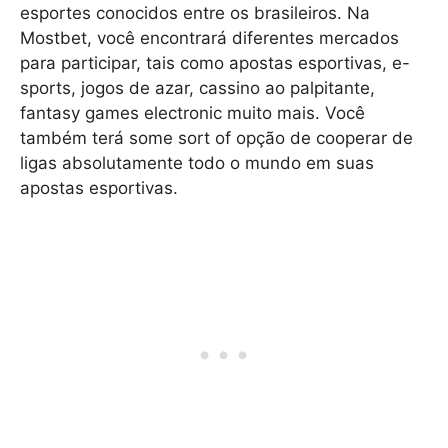
esportes conocidos entre os brasileiros. Na
Mostbet, você encontrará diferentes mercados
para participar, tais como apostas esportivas, e-
sports, jogos de azar, cassino ao palpitante,
fantasy games electronic muito mais. Você
também terá some sort of opção de cooperar de
ligas absolutamente todo o mundo em suas
apostas esportivas.