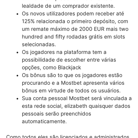
lealdade de um comprador existente.
Os novos utilizadores podem receber até
125% relacionada o primeiro depósito, com
um remate máximo de 2000 EUR mais two
hundred and fifty rodadas grátis em slots
selecionadas.
Os jogadores na plataforma tem a
possibilidade de escolher entre várias
opções, como Blackjack
Os bônus são to que os jogadores estão
procurando e a Mostbet apresenta vários
bônus em virtude de todos os usuários.
Sua conta pessoal Mostbet será vinculada a
esta rede social, elizabeth quaisquer dados
pessoais serão preenchidos
automaticamente.
Como todos eles são licenciados e administrados