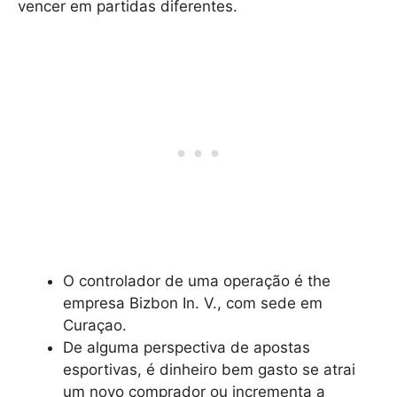
vencer em partidas diferentes.
O controlador de uma operação é the
empresa Bizbon In. V., com sede em
Curaçao.
De alguma perspectiva de apostas
esportivas, é dinheiro bem gasto se atrai
um novo comprador ou incrementa a