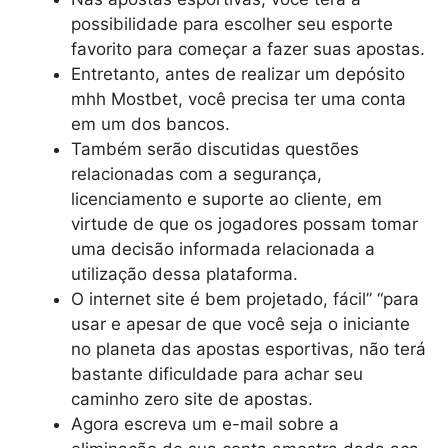
possibilidade para escolher seu esporte
favorito para começar a fazer suas apostas.
Entretanto, antes de realizar um depósito
mhh Mostbet, você precisa ter uma conta
em um dos bancos.
Também serão discutidas questões
relacionadas com a segurança,
licenciamento e suporte ao cliente, em
virtude de que os jogadores possam tomar
uma decisão informada relacionada a
utilização dessa plataforma.
O internet site é bem projetado, fácil” “para
usar e apesar de que você seja o iniciante
no planeta das apostas esportivas, não terá
bastante dificuldade para achar seu
caminho zero site de apostas.
Agora escreva um e-mail sobre a