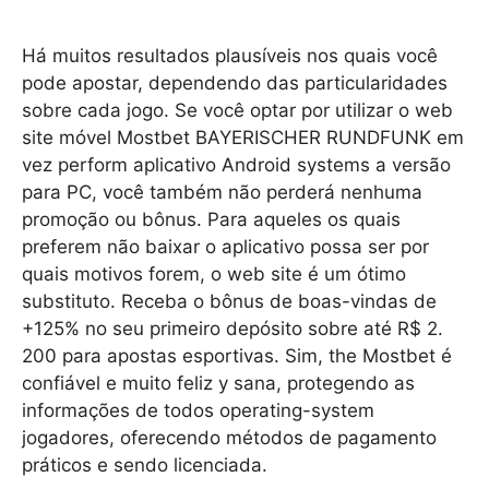
Há muitos resultados plausíveis nos quais você
pode apostar, dependendo das particularidades
sobre cada jogo. Se você optar por utilizar o web
site móvel Mostbet BAYERISCHER RUNDFUNK em
vez perform aplicativo Android systems a versão
para PC, você também não perderá nenhuma
promoção ou bônus. Para aqueles os quais
preferem não baixar o aplicativo possa ser por
quais motivos forem, o web site é um ótimo
substituto. Receba o bônus de boas-vindas de
+125% no seu primeiro depósito sobre até R$ 2.
200 para apostas esportivas. Sim, the Mostbet é
confiável e muito feliz y sana, protegendo as
informações de todos operating-system
jogadores, oferecendo métodos de pagamento
práticos e sendo licenciada.