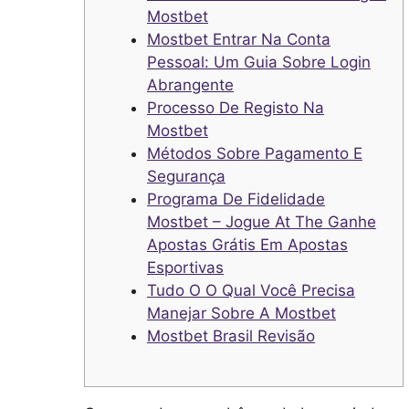
Mostbet
Mostbet Entrar Na Conta
Pessoal: Um Guia Sobre Login
Abrangente
Processo De Registo Na
Mostbet
Métodos Sobre Pagamento E
Segurança
Programa De Fidelidade
Mostbet – Jogue At The Ganhe
Apostas Grátis Em Apostas
Esportivas
Tudo O O Qual Você Precisa
Manejar Sobre A Mostbet
Mostbet Brasil Revisão