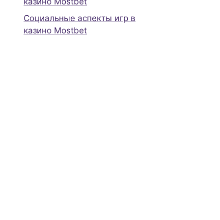
казино Mostbet
Социальные аспекты игр в
казино Mostbet