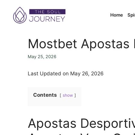
Skip
to
Home
Spi
content
Mostbet Apostas 
May 25, 2026
Last Updated on May 26, 2026
Contents
show
Apostas Desportiv