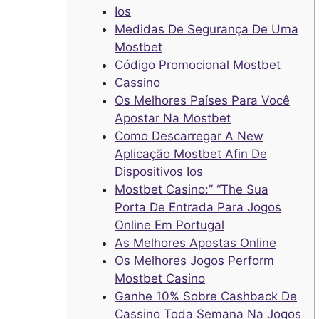
Ios
Medidas De Segurança De Uma
Mostbet
Código Promocional Mostbet
Cassino
Os Melhores Países Para Você
Apostar Na Mostbet
Como Descarregar A New
Aplicação Mostbet Afin De
Dispositivos Ios
Mostbet Casino:” “The Sua
Porta De Entrada Para Jogos
Online Em Portugal
As Melhores Apostas Online
Os Melhores Jogos Perform
Mostbet Casino
Ganhe 10% Sobre Cashback De
Cassino Toda Semana Na Jogos