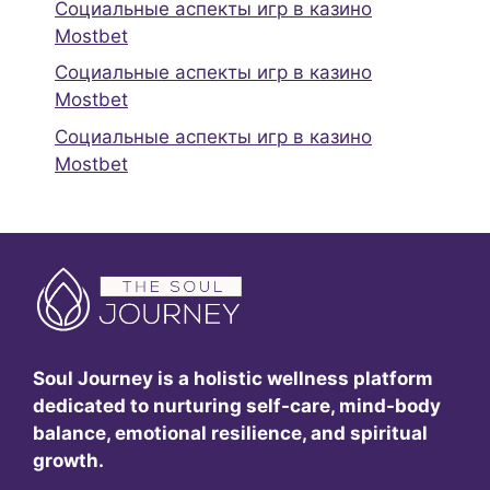
Социальные аспекты игр в казино
Mostbet
Социальные аспекты игр в казино
Mostbet
Социальные аспекты игр в казино
Mostbet
Soul Journey is a holistic wellness platform
dedicated to nurturing self-care, mind-body
balance, emotional resilience, and spiritual
growth.