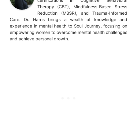
certifications in Cognitive Behavioral
Therapy (CBT), Mindfulness-Based Stress
Reduction (MBSR), and Trauma-Informed
Care. Dr. Harris brings a wealth of knowledge and
experience in mental health to Soul Journey, focusing on
empowering women to overcome mental health challenges
and achieve personal growth.