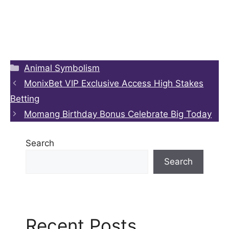
Categories
Animal Symbolism
MonixBet VIP Exclusive Access High Stakes
Betting
Momang Birthday Bonus Celebrate Big Today
Search
Search
Recent Posts