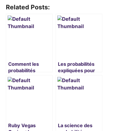
Related Posts:
Comment les
Les probabilités
probabilités
expliquées pour
boostent vos gains
exceller au Jeton
au Lucky Treasure
Rouge Casino
Casino
Ruby Vegas
La science des