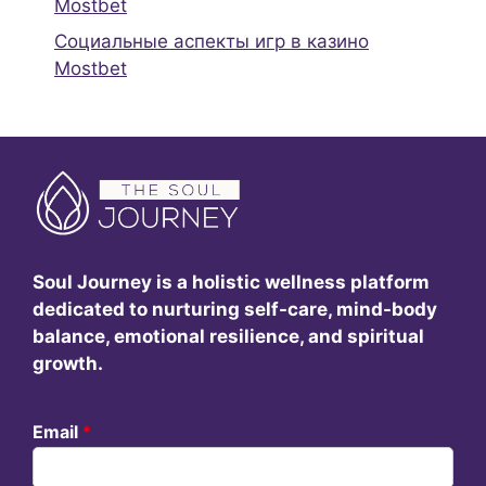
Mostbet
Социальные аспекты игр в казино
Mostbet
Soul Journey is a holistic wellness platform
dedicated to nurturing self-care, mind-body
balance, emotional resilience, and spiritual
growth.
Email
*