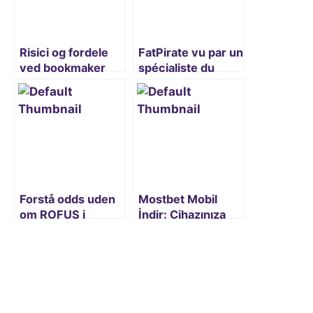
Risici og fordele
FatPirate vu par un
ved bookmaker
spécialiste du
uden dansk licens i
casino en ligne
Danmark
Forstå odds uden
Mostbet Mobil
om ROFUS i
İndir: Cihazınıza
danske spilregler
Güvenli Şekilde
Nasıl İndirilir ve
Kurulur?