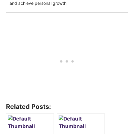
and achieve personal growth.
Related Posts: