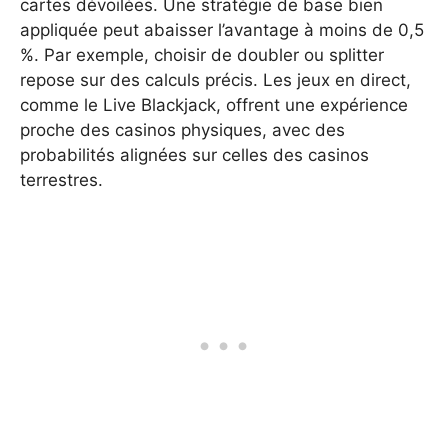
cartes dévoilées. Une stratégie de base bien
appliquée peut abaisser l’avantage à moins de 0,5
%. Par exemple, choisir de doubler ou splitter
repose sur des calculs précis. Les jeux en direct,
comme le Live Blackjack, offrent une expérience
proche des casinos physiques, avec des
probabilités alignées sur celles des casinos
terrestres.