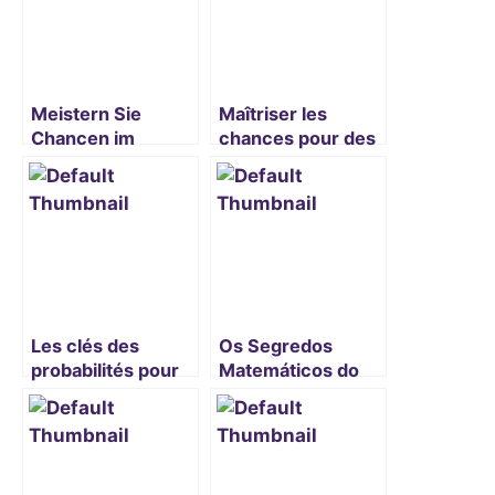
Meistern Sie
Maîtriser les
Chancen im
chances pour des
7BitCasino
victoires
éclatantes au
Banzai Casino
Les clés des
Os Segredos
probabilités pour
Matemáticos do
maximiser ses
PlayUZU Casino
performances sur
Vbet Casino