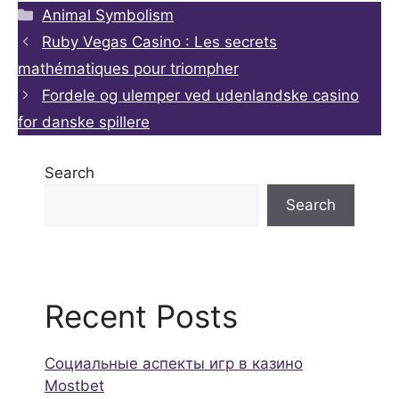
Categories
Animal Symbolism
Ruby Vegas Casino : Les secrets
mathématiques pour triompher
Fordele og ulemper ved udenlandske casino
for danske spillere
Search
Search
Recent Posts
Социальные аспекты игр в казино
Mostbet