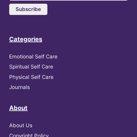
Subscribe
Categories
Emotional Self Care
Spiritual Self Care
Physical Self Care
Journals
About
About Us
Copyright Policy