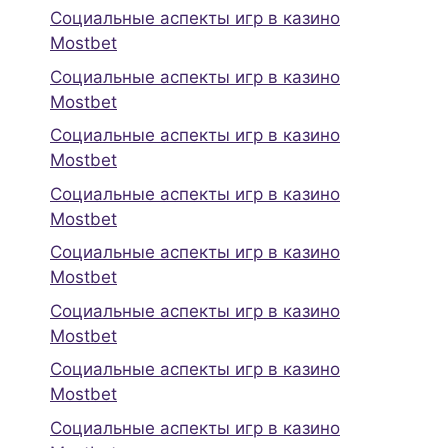
Социальные аспекты игр в казино
Mostbet
Социальные аспекты игр в казино
Mostbet
Социальные аспекты игр в казино
Mostbet
Социальные аспекты игр в казино
Mostbet
Социальные аспекты игр в казино
Mostbet
Социальные аспекты игр в казино
Mostbet
Социальные аспекты игр в казино
Mostbet
Социальные аспекты игр в казино