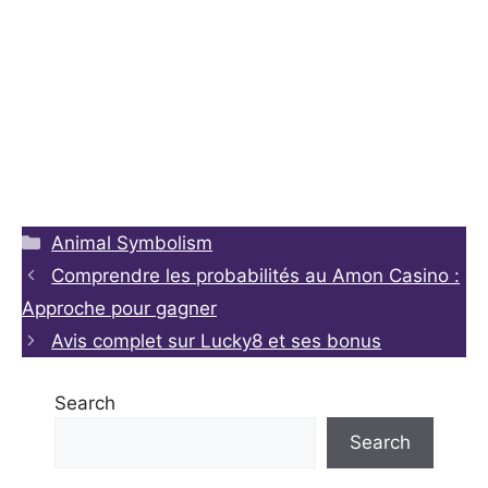
Categories
Animal Symbolism
Comprendre les probabilités au Amon Casino :
Approche pour gagner
Avis complet sur Lucky8 et ses bonus
Search
Search