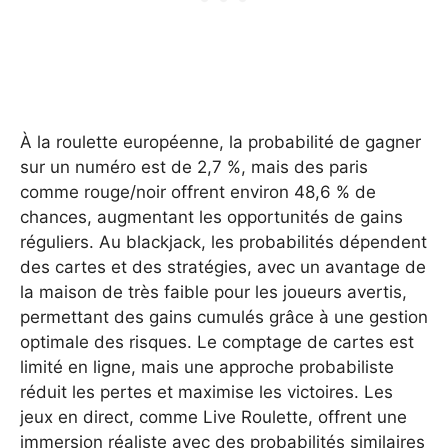
À la roulette européenne, la probabilité de gagner
sur un numéro est de 2,7 %, mais des paris
comme rouge/noir offrent environ 48,6 % de
chances, augmentant les opportunités de gains
réguliers. Au blackjack, les probabilités dépendent
des cartes et des stratégies, avec un avantage de
la maison de très faible pour les joueurs avertis,
permettant des gains cumulés grâce à une gestion
optimale des risques. Le comptage de cartes est
limité en ligne, mais une approche probabiliste
réduit les pertes et maximise les victoires. Les
jeux en direct, comme Live Roulette, offrent une
immersion réaliste avec des probabilités similaires