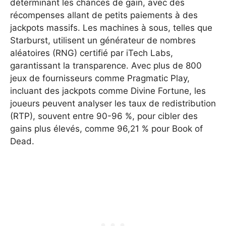
déterminant les chances de gain, avec des
récompenses allant de petits paiements à des
jackpots massifs. Les machines à sous, telles que
Starburst, utilisent un générateur de nombres
aléatoires (RNG) certifié par iTech Labs,
garantissant la transparence. Avec plus de 800
jeux de fournisseurs comme Pragmatic Play,
incluant des jackpots comme Divine Fortune, les
joueurs peuvent analyser les taux de redistribution
(RTP), souvent entre 90-96 %, pour cibler des
gains plus élevés, comme 96,21 % pour Book of
Dead.