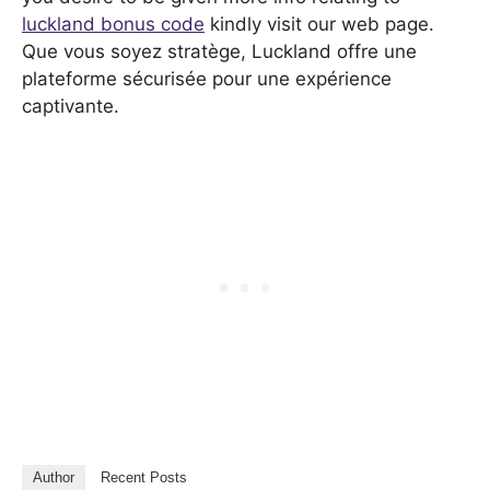
luckland bonus code
kindly visit our web page.
Que vous soyez stratège, Luckland offre une
plateforme sécurisée pour une expérience
captivante.
Author
Recent Posts