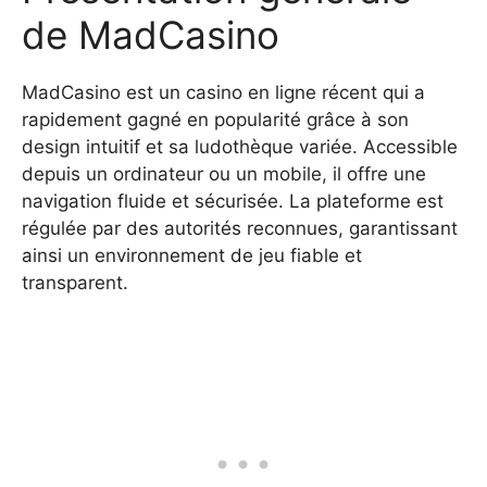
de MadCasino
MadCasino est un casino en ligne récent qui a
rapidement gagné en popularité grâce à son
design intuitif et sa ludothèque variée. Accessible
depuis un ordinateur ou un mobile, il offre une
navigation fluide et sécurisée. La plateforme est
régulée par des autorités reconnues, garantissant
ainsi un environnement de jeu fiable et
transparent.