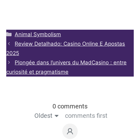
Animal Symbolism
Review Detalhado: Casino Online E Apostas
2025
Plongée dans l’univers du MadCasino : entre
curiosité et pragmatisme
0 comments
Oldest
comments first