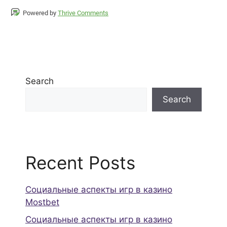
Powered by
Thrive Comments
Search
Search
Recent Posts
Социальные аспекты игр в казино
Mostbet
Социальные аспекты игр в казино