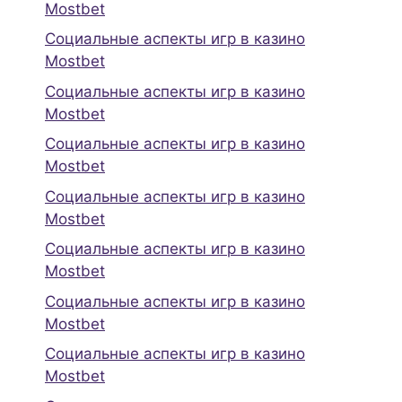
Mostbet
Социальные аспекты игр в казино
Mostbet
Социальные аспекты игр в казино
Mostbet
Социальные аспекты игр в казино
Mostbet
Социальные аспекты игр в казино
Mostbet
Социальные аспекты игр в казино
Mostbet
Социальные аспекты игр в казино
Mostbet
Социальные аспекты игр в казино
Mostbet