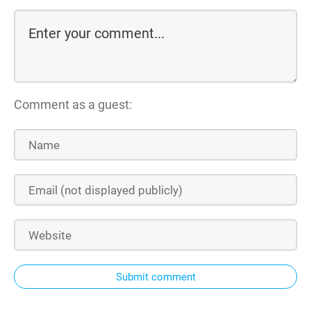
Comment as a guest:
Submit comment