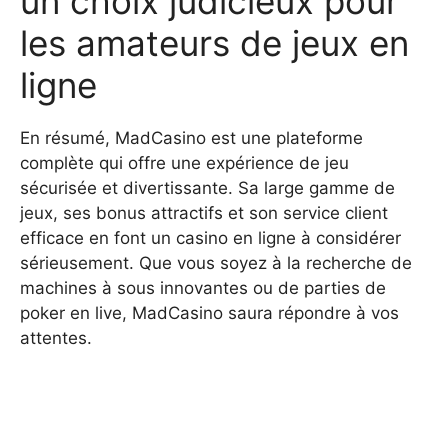
un choix judicieux pour
les amateurs de jeux en
ligne
En résumé, MadCasino est une plateforme
complète qui offre une expérience de jeu
sécurisée et divertissante. Sa large gamme de
jeux, ses bonus attractifs et son service client
efficace en font un casino en ligne à considérer
sérieusement. Que vous soyez à la recherche de
machines à sous innovantes ou de parties de
poker en live, MadCasino saura répondre à vos
attentes.