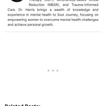
Reduction (MBSR), and Trauma-Informed
Care. Dr. Harris brings a wealth of knowledge and
experience in mental health to Soul Journey, focusing on
empowering women to overcome mental health challenges
and achieve personal growth.