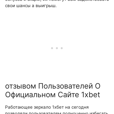
свои шансы а выигрыш.
отзывом Пользователей О
Официальном Сайте 1xbet
Работающее зеркало 1хбет на сегодня
позволяли пользователям полноценно избегать