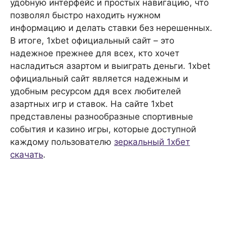
удобную интерфейс и простых навигацию, что
позволял быстро находить нужном
информацию и делать ставки без нерешенных.
В итоге, 1xbet официальный сайт – это
надежное прежнее для всех, кто хочет
насладиться азартом и выиграть деньги. 1xbet
официальный сайт является надежным и
удобным ресурсом ддя всех любителей
азартных игр и ставок. На сайте 1xbet
представлены разнообразные спортивные
события и казино игры, которые доступной
каждому пользователю
зеркальный 1хбет
скачать
.