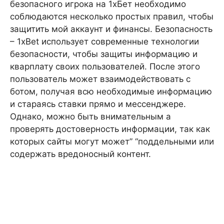
безопасного игрока на 1хБет необходимо
соблюдаются несколько простых правил, чтобы
защитить мой аккаунт и финансы. Безопасность
– 1xBet использует современные технологии
безопасности, чтобы защиты информацию и
кварплату своих пользователей. После этого
пользователь может взаимодействовать с
ботом, получая всю необходимые информацию
и стараясь ставки прямо и мессенджере.
Однако, можно быть внимательным а
проверять достоверность информации, так как
которых сайты могут может” “поддельными или
содержать вредоносный контент.