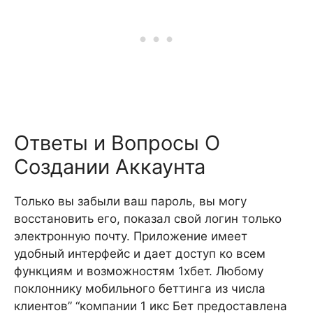
Ответы и Вопросы О
Создании Аккаунта
Только вы забыли ваш пароль, вы могу
восстановить его, показал свой логин только
электронную почту. Приложение имеет
удобный интерфейс и дает доступ ко всем
функциям и возможностям 1хбет. Любому
поклоннику мобильного беттинга из числа
клиентов” “компании 1 икс Бет предоставлена