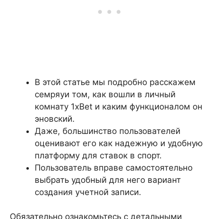
В этой статье мы подробно расскажем
семряуи том, как вошли в личный
комнату 1xBet и каким функционалом он
эновский.
Даже, большинство пользователей
оценивают его как надежную и удобную
платформу для ставок в спорт.
Пользователь вправе самостоятельно
выбрать удобный для него вариант
создания учетной записи.
Обязательно ознакомьтесь с детальными