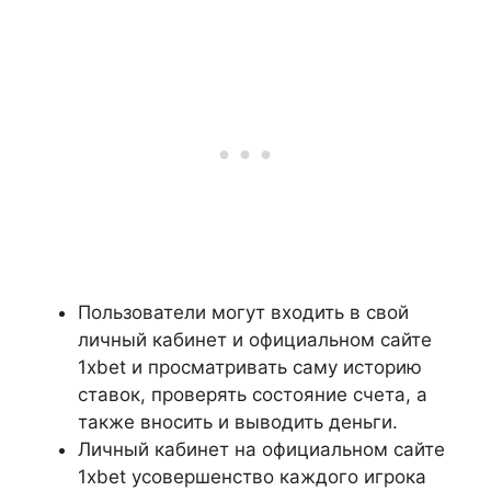
Пользователи могут входить в свой
личный кабинет и официальном сайте
1xbet и просматривать саму историю
ставок, проверять состояние счета, а
также вносить и выводить деньги.
Личный кабинет на официальном сайте
1xbet усовершенство каждого игрока