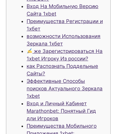
Вход На Мобильную Версию
Сайта 1xbet
Преимущества Регистрации и
1хбет
возможности Использования
Зеркала 1хбет
же Зарегистрироваться На
1xbet Игроку Из россии?
как Распознать Поддельные
Сайты?
Эффективные Способы
поисков Актуального Зеркала
1xbet
Вход и Личный Кабинет
Marathonbet: Понятный Гид
дли Игроков
Преимущества Мобильного
Приложения 1xbet: