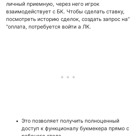
личный приемную, через него игрок
взаимодействует с БК. Чтобы сделать ставку,
посмотреть историю сделок, создать запрос на”
“оплата, потребуется войти а ЛК.
Это позволяет получить полноценный
доступ к функционалу букмекера прямо с