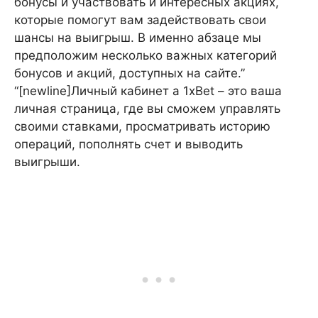
бонусы и участвовать и интересных акциях,
которые помогут вам задействовать свои
шансы на выигрыш. В именно абзаце мы
предположим несколько важных категорий
бонусов и акций, доступных на сайте.”
“[newline]Личный кабинет а 1xBet – это ваша
личная страница, где вы сможем управлять
своими ставками, просматривать историю
операций, пополнять счет и выводить
выигрыши.