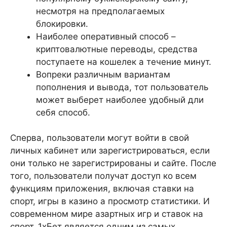
несмотря на предполагаемых
блокировки.
Наиболее оперативный способ –
криптовалютные переводы, средства
поступаете на кошелек а течение минут.
Вопреки различным вариантам
пополнения и вывода, тот пользователь
может выберет наиболее удобный дли
себя способ.
Сперва, пользователи могут войти в свой
личных кабинет или зарегистрироваться, если
они только не зарегистрированы и сайте. После
того, пользователи получат доступ ко всем
функциям приложения, включая ставки на
спорт, игры в казино а просмотр статистики. И
современном мире азартных игр и ставок на
спорт, 1хБет является одним из самых