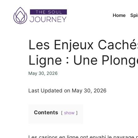
Home
Spi
Les Enjeux Caché
Ligne : Une Plon
May 30, 2026
Last Updated on May 30, 2026
Contents
show
Les casinos en ligne ont envahi le paysag