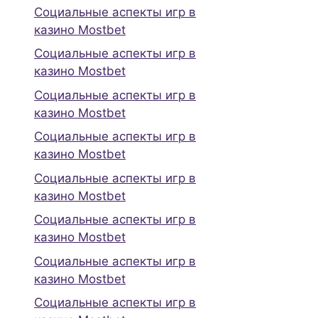
Социальные аспекты игр в
казино Mostbet
Социальные аспекты игр в
казино Mostbet
Социальные аспекты игр в
казино Mostbet
Социальные аспекты игр в
казино Mostbet
Социальные аспекты игр в
казино Mostbet
Социальные аспекты игр в
казино Mostbet
Социальные аспекты игр в
казино Mostbet
Социальные аспекты игр в