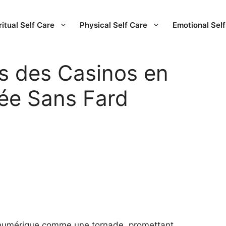
ritual Self Care
Physical Self Care
Emotional Sel
s des Casinos en
gée Sans Fard
e numérique comme une tornade, promettant