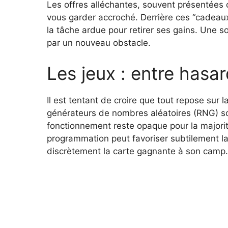
Les offres alléchantes, souvent présentées
vous garder accroché. Derrière ces “cadeaux
la tâche ardue pour retirer ses gains. Une 
par un nouveau obstacle.
Les jeux : entre hasa
Il est tentant de croire que tout repose sur 
générateurs de nombres aléatoires (RNG) son
fonctionnement reste opaque pour la majorit
programmation peut favoriser subtilement la
discrètement la carte gagnante à son camp.