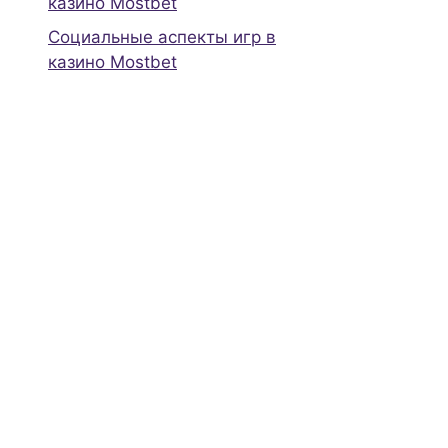
казино Mostbet
Социальные аспекты игр в
казино Mostbet