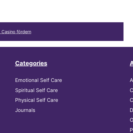
 Casino fördern
Categories
Emotional Self Care
A
Spiritual Self Care
C
Physical Self Care
C
Journals
D
O
P