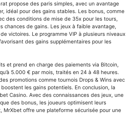
carat propose des paris simples, avec un avantage
ier, idéal pour des gains stables. Les bonus, comme
ec des conditions de mise de 35x pour les tours,
s chances de gains. Les jeux à faible avantage,
 de victoires. Le programme VIP à plusieurs niveaux
favorisant des gains supplémentaires pour les
its et prend en charge des paiements via Bitcoin,
qu’à 5.000 € par mois, traités en 24 à 48 heures.
ue des promotions comme tournois Drops & Wins avec
 boostent les gains potentiels. En conclusion, la
rXbet Casino. Avec des connaissances des jeux, une
gique des bonus, les joueurs optimisent leurs
, MrXbet offre une plateforme sécurisée pour une