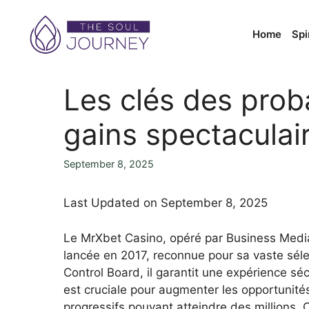
Skip
to
Home
Spi
content
Les clés des prob
gains spectaculai
September 8, 2025
Last Updated on September 8, 2025
Le MrXbet Casino, opéré par Business Media 
lancée en 2017, reconnue pour sa vaste séle
Control Board, il garantit une expérience sé
est cruciale pour augmenter les opportunité
progressifs pouvant atteindre des millions.