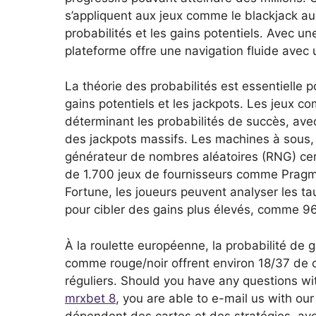
s’appliquent aux jeux comme le blackjack au
probabilités et les gains potentiels. Avec u
plateforme offre une navigation fluide avec 
La théorie des probabilités est essentielle p
gains potentiels et les jackpots. Les jeux c
déterminant les probabilités de succès, av
des jackpots massifs. Les machines à sous, 
générateur de nombres aléatoires (RNG) certi
de 1.700 jeux de fournisseurs comme Pragma
Fortune, les joueurs peuvent analyser les ta
pour cibler des gains plus élevés, comme 9
À la roulette européenne, la probabilité de
comme rouge/noir offrent environ 18/37 de 
réguliers. Should you have any questions w
mrxbet 8
, you are able to e-mail us with ou
dépendent des cartes et des stratégies, av