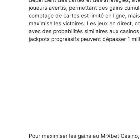
joueurs avertis, permettant des gains cumul
comptage de cartes est limité en ligne, mais
maximise les victoires. Les jeux en direct, 
avec des probabilités similaires aux casino
jackpots progressifs peuvent dépasser 1 mill
Pour maximiser les gains au MrXbet Casino,