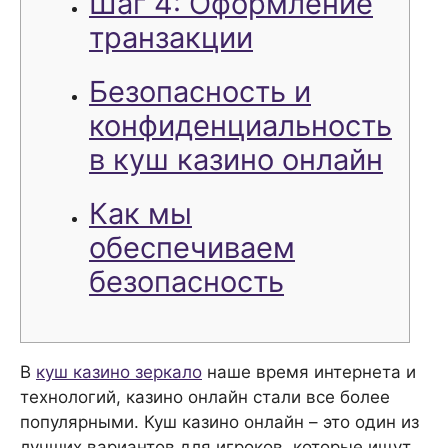
Шаг 4: Оформление
транзакции
Безопасность и
конфиденциальность
в куш казино онлайн
Как мы
обеспечиваем
безопасность
В
куш казино зеркало
наше время интернета и
технологий, казино онлайн стали все более
популярными. Куш казино онлайн – это один из
лучших вариантов для игроков, которые ищут