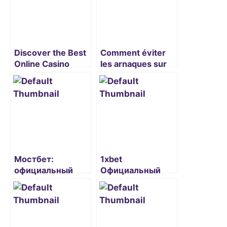
Discover the Best
Comment éviter
Online Casino
les arnaques sur
Experience in
les casinos en
Australia
ligne :
Témoignages
d’experts
Мостбет:
1xbet
официальный
Официальный
Сайт, Зеркала,
Сайт проход
вход И
Рабочее Зеркало
Регистрация”
а Бк 1хбет а
Сегодня