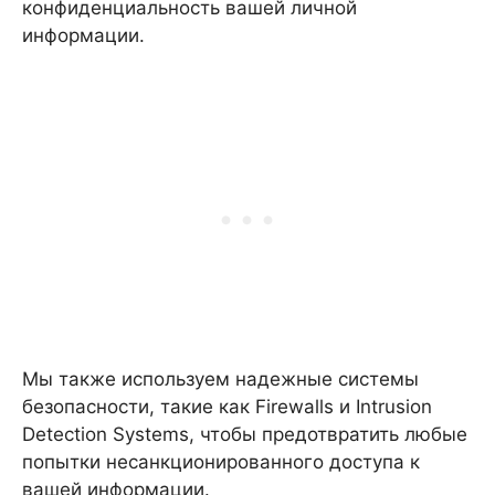
конфиденциальность вашей личной
информации.
Мы также используем надежные системы
безопасности, такие как Firewalls и Intrusion
Detection Systems, чтобы предотвратить любые
попытки несанкционированного доступа к
вашей информации.