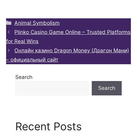
Categories
Animal Symbolism
Plinko Casino Game Online – Trusted Platforms
for Real Wins
Онлайн казино Dragon Money (Драгон Мани)
– официальный сайт
Search
Search
Recent Posts