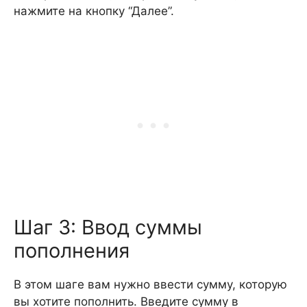
нажмите на кнопку “Далее”.
Шаг 3: Ввод суммы
пополнения
В этом шаге вам нужно ввести сумму, которую
вы хотите пополнить. Введите сумму в