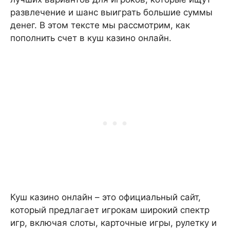
развлечение и шанс выиграть большие суммы
денег. В этом тексте мы рассмотрим, как
пополнить счет в куш казино онлайн.
Куш казино онлайн – это официальный сайт,
который предлагает игрокам широкий спектр
игр, включая слоты, карточные игры, рулетку и