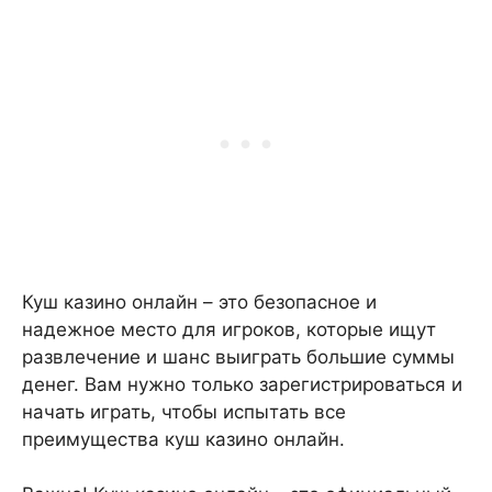
Куш казино онлайн – это безопасное и
надежное место для игроков, которые ищут
развлечение и шанс выиграть большие суммы
денег. Вам нужно только зарегистрироваться и
начать играть, чтобы испытать все
преимущества куш казино онлайн.