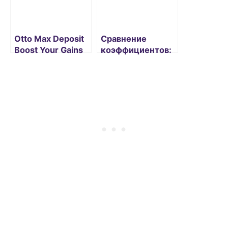
Otto Max Deposit
Сравнение
Boost Your Gains
коэффициентов:
Today Securely
Официальный
сайт 1xbet vs
Конкуренты