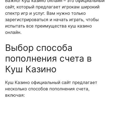
Важно! Куш казино онлайн – это официальный
сайт, который предлагает игрокам широкий
спектр игр и услуг. Вам нужно только
зарегистрироваться и начать играть, чтобы
испытать все преимущества куш казино
онлайн.
Выбор способа
пополнения счета в
Куш Казино
Куш Казино официальный сайт предлагает
несколько способов пополнения счета,
включая: