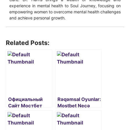
experience in mental health to Soul Journey, focusing on
empowering women to overcome mental health challenges
and achieve personal growth.
Related Posts:
Официальный
Rəqəmsal Oyunlar:
Сайт Мостбет
Mostbet Necə
Mostbet Casino со
Oynanılır və
Актуальным
Təqdimatlar
Зеркалом