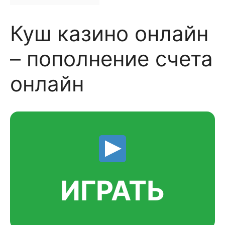
Куш казино онлайн
– пополнение счета
онлайн
ИГРАТЬ