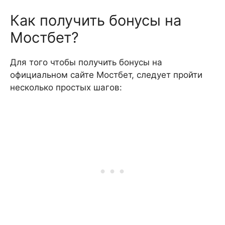
Как получить бонусы на
Мостбет?
Для того чтобы получить бонусы на
официальном сайте Мостбет, следует пройти
несколько простых шагов: