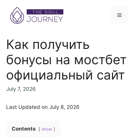
Skip
to
Menu
content
Как получить
бонусы на мостбет
официальный сайт
July 7, 2026
Last Updated on July 8, 2026
Contents
show