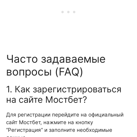
Часто задаваемые
вопросы (FAQ)
1. Как зарегистрироваться
на сайте Мостбет?
Для регистрации перейдите на официальный
сайт Мостбет, нажмите на кнопку
“Регистрация” и заполните необходимые