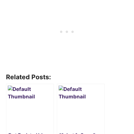
Related Posts: