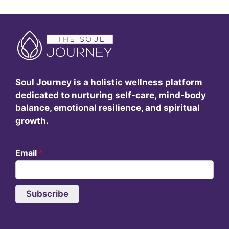
Soul Journey is a holistic wellness platform
dedicated to nurturing self-care, mind-body
balance, emotional resilience, and spiritual
growth.
Email
*
Subscribe