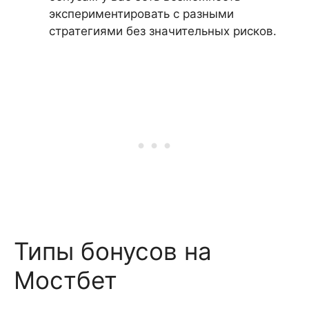
экспериментировать с разными
стратегиями без значительных рисков.
Типы бонусов на
Мостбет