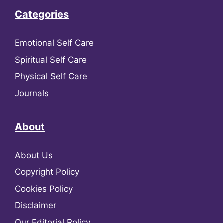
Categories
Emotional Self Care
Spiritual Self Care
Physical Self Care
Journals
About
About Us
Copyright Policy
Cookies Policy
Disclaimer
Our Editorial Policy