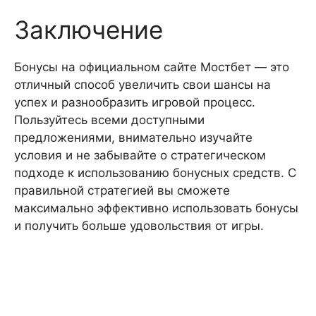
Заключение
Бонусы на официальном сайте Мостбет — это
отличный способ увеличить свои шансы на
успех и разнообразить игровой процесс.
Пользуйтесь всеми доступными
предложениями, внимательно изучайте
условия и не забывайте о стратегическом
подходе к использованию бонусных средств. С
правильной стратегией вы сможете
максимально эффективно использовать бонусы
и получить больше удовольствия от игры.