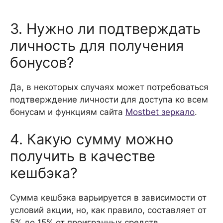
3. Нужно ли подтверждать
личность для получения
бонусов?
Да, в некоторых случаях может потребоваться
подтверждение личности для доступа ко всем
бонусам и функциям сайта
Mostbet зеркало
.
4. Какую сумму можно
получить в качестве
кешбэка?
Сумма кешбэка варьируется в зависимости от
условий акции, но, как правило, составляет от
5% до 15% от проигранных средств.