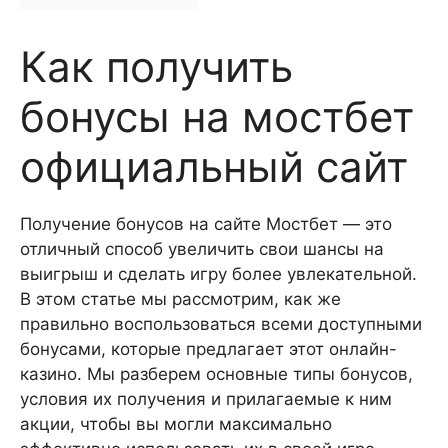
Как получить
бонусы на мостбет
официальный сайт
Получение бонусов на сайте Мостбет — это
отличный способ увеличить свои шансы на
выигрыш и сделать игру более увлекательной.
В этом статье мы рассмотрим, как же
правильно воспользоваться всеми доступными
бонусами, которые предлагает этот онлайн-
казино. Мы разберем основные типы бонусов,
условия их получения и прилагаемые к ним
акции, чтобы вы могли максимально