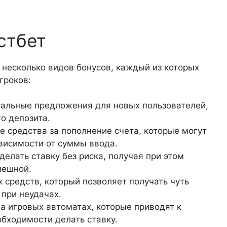
стбет
несколько видов бонусов, каждый из которых
гроков:
альные предложения для новых пользователей,
о депозита.
 средства за пополнение счета, которые могут
ависимости от суммы ввода.
елать ставку без риска, получая при этом
пешной.
 средств, который позволяет получать чуть
 при неудачах.
 игровых автоматах, которые приводят к
бходимости делать ставку.