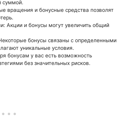
й суммой.
ые вращения и бонусные средства позволят
терь.
: Акции и бонусы могут увеличить общий
 Некоторые бонусы связаны с определенными
лагают уникальные условия.
ря бонусам у вас есть возможность
атегиями без значительных рисков.