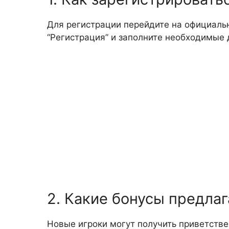
Для регистрации перейдите на официальн
“Регистрация” и заполните необходимые 
2. Какие бонусы предла
Новые игроки могут получить приветстве