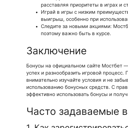
расставляя приоритеты в играх и с
Играй в игры с низким преимущест
выигрыш, особенно при использова
Следите за новыми акциями: Мостб
поэтому важно быть в курсе.
Заключение
Бонусы на официальном сайте Мостбет —
успех и разнообразить игровой процесс.
внимательно изучайте условия и не забы
использованию бонусных средств. С пра
эффективно использовать бонусы и получ
Часто задаваемые в
1. Как зарегистрировать