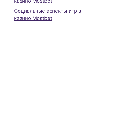
казино Mostbet
Социальные аспекты игр в
казино Mostbet