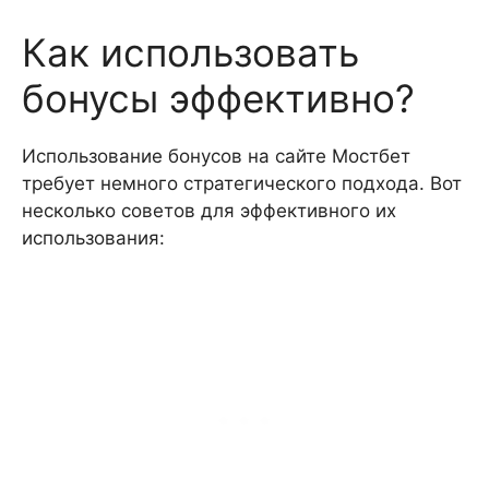
Как использовать
бонусы эффективно?
Использование бонусов на сайте Мостбет
требует немного стратегического подхода. Вот
несколько советов для эффективного их
использования: