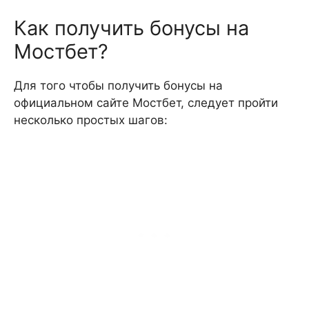
Как получить бонусы на
Мостбет?
Для того чтобы получить бонусы на
официальном сайте Мостбет, следует пройти
несколько простых шагов: