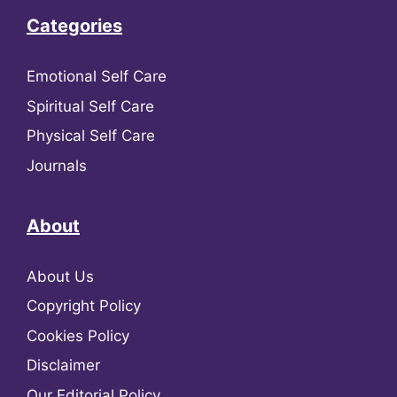
Categories
Emotional Self Care
Spiritual Self Care
Physical Self Care
Journals
About
About Us
Copyright Policy
Cookies Policy
Disclaimer
Our Editorial Policy