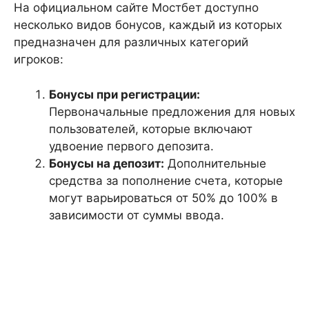
На официальном сайте Мостбет доступно
несколько видов бонусов, каждый из которых
предназначен для различных категорий
игроков:
Бонусы при регистрации:
Первоначальные предложения для новых
пользователей, которые включают
удвоение первого депозита.
Бонусы на депозит:
Дополнительные
средства за пополнение счета, которые
могут варьироваться от 50% до 100% в
зависимости от суммы ввода.