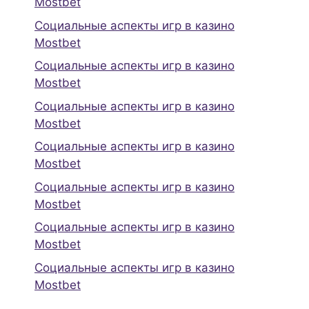
Mostbet
Социальные аспекты игр в казино
Mostbet
Социальные аспекты игр в казино
Mostbet
Социальные аспекты игр в казино
Mostbet
Социальные аспекты игр в казино
Mostbet
Социальные аспекты игр в казино
Mostbet
Социальные аспекты игр в казино
Mostbet
Социальные аспекты игр в казино
Mostbet