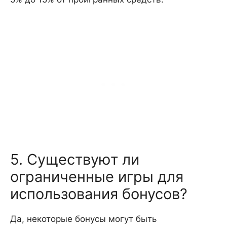
5. Существуют ли
ограниченные игры для
использования бонусов?
Да, некоторые бонусы могут быть