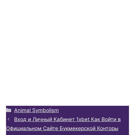
Categories
Animal Symbolism
Вход и Личный Кабинет 1xbet Как Войти в
Официальном Сайте Букмекерской Конторы