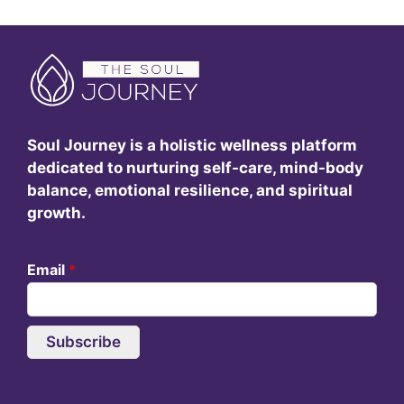
Soul Journey is a holistic wellness platform
dedicated to nurturing self-care, mind-body
balance, emotional resilience, and spiritual
growth.
Email
*
Subscribe