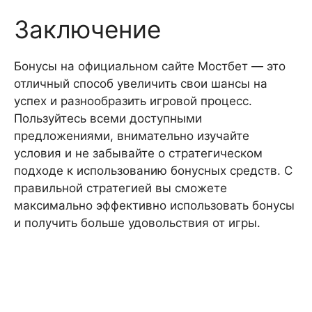
Заключение
Бонусы на официальном сайте Мостбет — это
отличный способ увеличить свои шансы на
успех и разнообразить игровой процесс.
Пользуйтесь всеми доступными
предложениями, внимательно изучайте
условия и не забывайте о стратегическом
подходе к использованию бонусных средств. С
правильной стратегией вы сможете
максимально эффективно использовать бонусы
и получить больше удовольствия от игры.