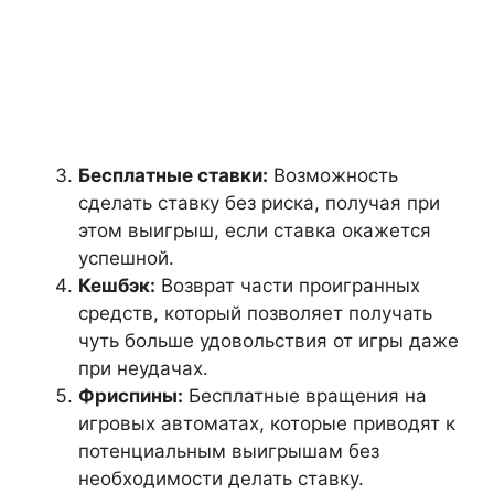
Бесплатные ставки:
Возможность
сделать ставку без риска, получая при
этом выигрыш, если ставка окажется
успешной.
Кешбэк:
Возврат части проигранных
средств, который позволяет получать
чуть больше удовольствия от игры даже
при неудачах.
Фриспины:
Бесплатные вращения на
игровых автоматах, которые приводят к
потенциальным выигрышам без
необходимости делать ставку.