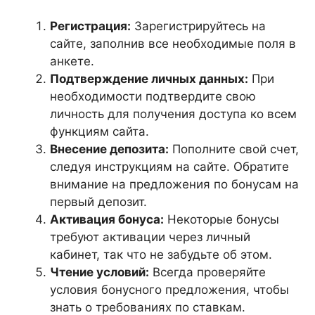
Регистрация:
Зарегистрируйтесь на
сайте, заполнив все необходимые поля в
анкете.
Подтверждение личных данных:
При
необходимости подтвердите свою
личность для получения доступа ко всем
функциям сайта.
Внесение депозита:
Пополните свой счет,
следуя инструкциям на сайте. Обратите
внимание на предложения по бонусам на
первый депозит.
Активация бонуса:
Некоторые бонусы
требуют активации через личный
кабинет, так что не забудьте об этом.
Чтение условий:
Всегда проверяйте
условия бонусного предложения, чтобы
знать о требованиях по ставкам.