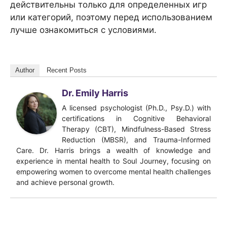
действительны только для определенных игр
или категорий, поэтому перед использованием
лучше ознакомиться с условиями.
Author
Recent Posts
Dr. Emily Harris
A licensed psychologist (Ph.D., Psy.D.) with
certifications in Cognitive Behavioral
Therapy (CBT), Mindfulness-Based Stress
Reduction (MBSR), and Trauma-Informed
Care. Dr. Harris brings a wealth of knowledge and
experience in mental health to Soul Journey, focusing on
empowering women to overcome mental health challenges
and achieve personal growth.