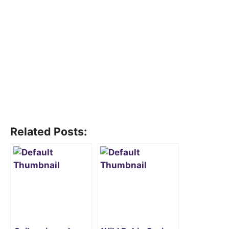
Related Posts: