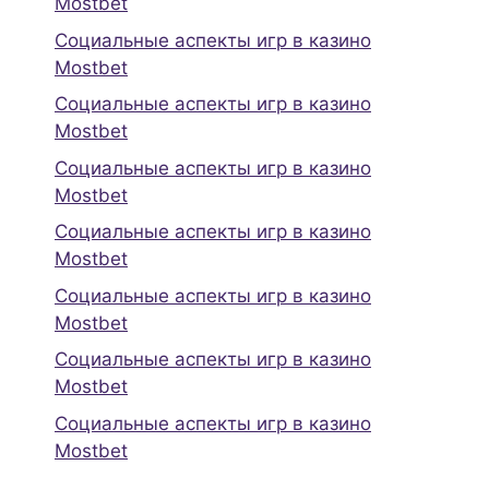
Mostbet
Социальные аспекты игр в казино
Mostbet
Социальные аспекты игр в казино
Mostbet
Социальные аспекты игр в казино
Mostbet
Социальные аспекты игр в казино
Mostbet
Социальные аспекты игр в казино
Mostbet
Социальные аспекты игр в казино
Mostbet
Социальные аспекты игр в казино
Mostbet