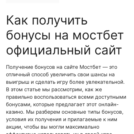
Как получить
бонусы на мостбет
официальный сайт
Получение бонусов на сайте Мостбет — это
отличный способ увеличить свои шансы на
выигрыш и сделать игру более увлекательной.
В этом статье мы рассмотрим, как же
правильно воспользоваться всеми доступными
бонусами, которые предлагает этот онлайн-
казино. Мы разберем основные типы бонусов,
условия их получения и прилагаемые к ним
акции, чтобы вы могли максимально