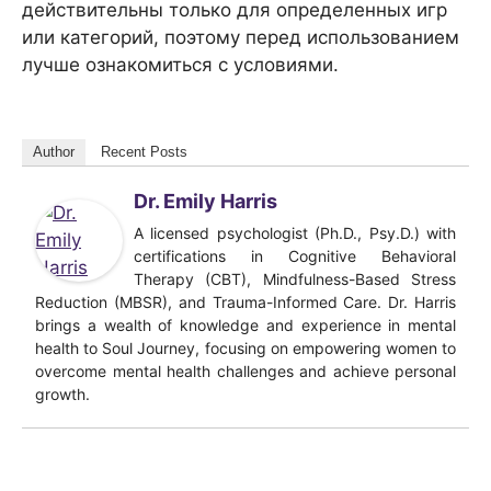
действительны только для определенных игр
или категорий, поэтому перед использованием
лучше ознакомиться с условиями.
Author
Recent Posts
Dr. Emily Harris
A licensed psychologist (Ph.D., Psy.D.) with
certifications in Cognitive Behavioral
Therapy (CBT), Mindfulness-Based Stress
Reduction (MBSR), and Trauma-Informed Care. Dr. Harris
brings a wealth of knowledge and experience in mental
health to Soul Journey, focusing on empowering women to
overcome mental health challenges and achieve personal
growth.