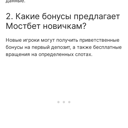
данные.
2. Какие бонусы предлагает
Мостбет новичкам?
Новые игроки могут получить приветственные
бонусы на первый депозит, а также бесплатные
вращения на определенных слотах.