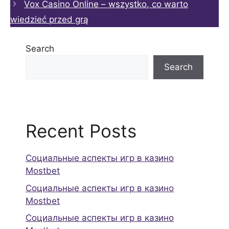
Vox Casino Online – wszystko, co warto
wiedzieć przed grą
Search
Search
Recent Posts
Социальные аспекты игр в казино
Mostbet
Социальные аспекты игр в казино
Mostbet
Социальные аспекты игр в казино