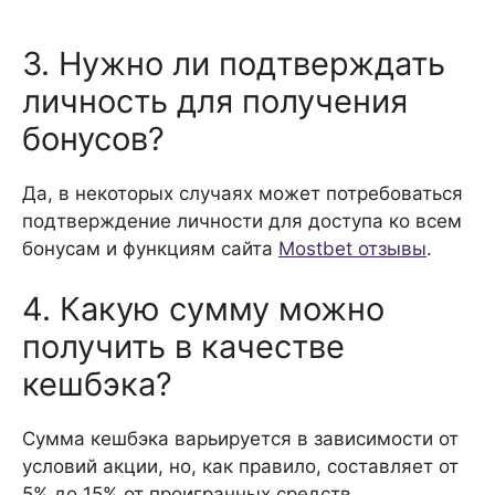
3. Нужно ли подтверждать
личность для получения
бонусов?
Да, в некоторых случаях может потребоваться
подтверждение личности для доступа ко всем
бонусам и функциям сайта
Mostbet отзывы
.
4. Какую сумму можно
получить в качестве
кешбэка?
Сумма кешбэка варьируется в зависимости от
условий акции, но, как правило, составляет от
5% до 15% от проигранных средств.