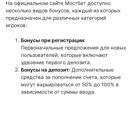
На официальном сайте Мостбет доступно
несколько видов бонусов, каждый из которых
предназначен для различных категорий
игроков:
Бонусы при регистрации:
Первоначальные предложения для новых
пользователей, которые включают
удвоение первого депозита.
Бонусы на депозит:
Дополнительные
средства за пополнение счета, которые
могут варьироваться от 50% до 100% в
зависимости от суммы ввода.