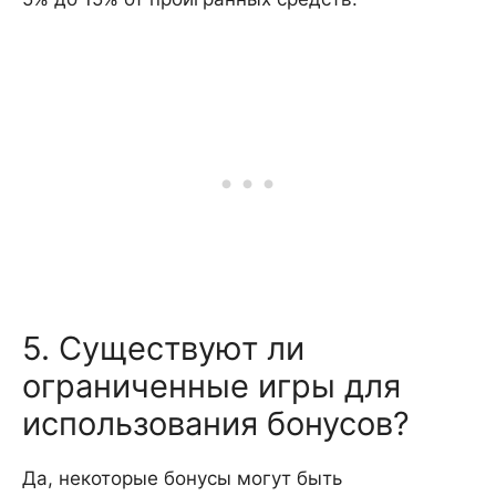
5. Существуют ли
ограниченные игры для
использования бонусов?
Да, некоторые бонусы могут быть