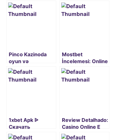
Türkpornoları İzle:
2025 : Guide pour
En İyi Deneyim
une expérience
Rehberi
optimale
Pinco Kazinoda
Mostbet
oyun və
İncelemesi: Online
provayderlərin
Bahis Tutkunları
sirləri
İçin Özellikler ve
Avantajlar
1xbet Apk ᐉ
Review Detalhado:
Скачать
Casino Online E
Приложение
Apostas 2025