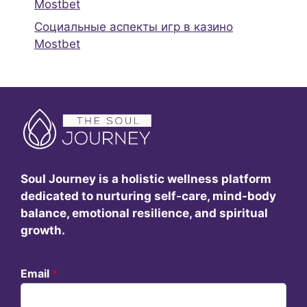
Mostbet
Социальные аспекты игр в казино
Mostbet
Soul Journey is a holistic wellness platform
dedicated to nurturing self-care, mind-body
balance, emotional resilience, and spiritual
growth.
Email
*