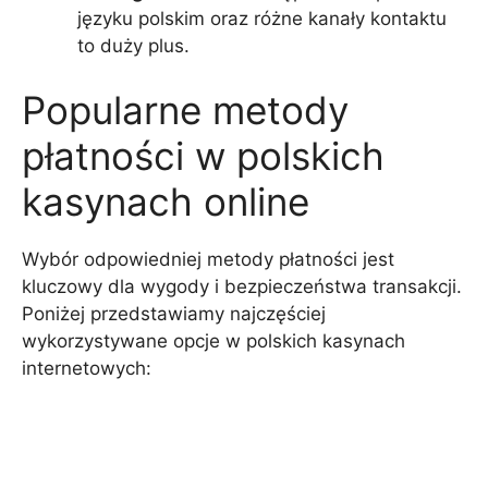
języku polskim oraz różne kanały kontaktu
to duży plus.
Popularne metody
płatności w polskich
kasynach online
Wybór odpowiedniej metody płatności jest
kluczowy dla wygody i bezpieczeństwa transakcji.
Poniżej przedstawiamy najczęściej
wykorzystywane opcje w polskich kasynach
internetowych: