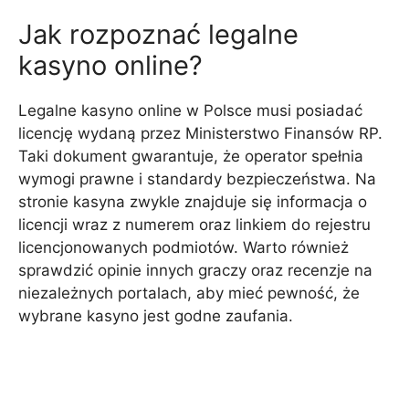
Jak rozpoznać legalne
kasyno online?
Legalne kasyno online w Polsce musi posiadać
licencję wydaną przez Ministerstwo Finansów RP.
Taki dokument gwarantuje, że operator spełnia
wymogi prawne i standardy bezpieczeństwa. Na
stronie kasyna zwykle znajduje się informacja o
licencji wraz z numerem oraz linkiem do rejestru
licencjonowanych podmiotów. Warto również
sprawdzić opinie innych graczy oraz recenzje na
niezależnych portalach, aby mieć pewność, że
wybrane kasyno jest godne zaufania.