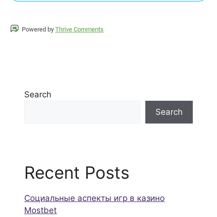
Powered by
Thrive Comments
Search
Search
Recent Posts
Социальные аспекты игр в казино
Mostbet