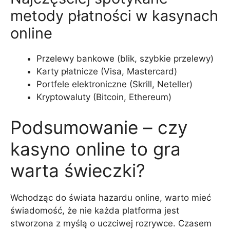
metody płatności w kasynach
online
Przelewy bankowe (blik, szybkie przelewy)
Karty płatnicze (Visa, Mastercard)
Portfele elektroniczne (Skrill, Neteller)
Kryptowaluty (Bitcoin, Ethereum)
Podsumowanie – czy
kasyno online to gra
warta świeczki?
Wchodząc do świata hazardu online, warto mieć
świadomość, że nie każda platforma jest
stworzona z myślą o uczciwej rozrywce. Czasem