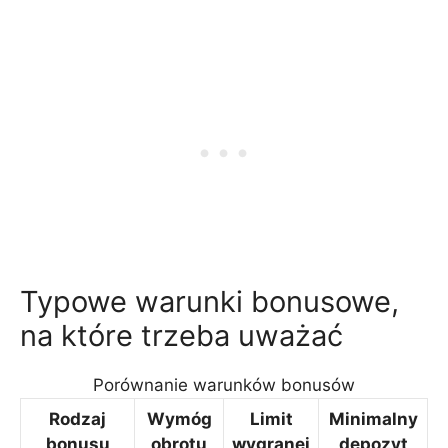
Typowe warunki bonusowe,
na które trzeba uważać
Porównanie warunków bonusów
Rodzaj
Wymóg
Limit
Minimalny
bonusu
obrotu
wygranej
depozyt