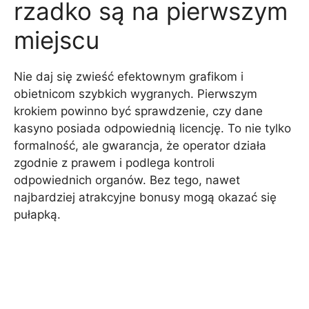
rzadko są na pierwszym
miejscu
Nie daj się zwieść efektownym grafikom i
obietnicom szybkich wygranych. Pierwszym
krokiem powinno być sprawdzenie, czy dane
kasyno posiada odpowiednią licencję. To nie tylko
formalność, ale gwarancja, że operator działa
zgodnie z prawem i podlega kontroli
odpowiednich organów. Bez tego, nawet
najbardziej atrakcyjne bonusy mogą okazać się
pułapką.