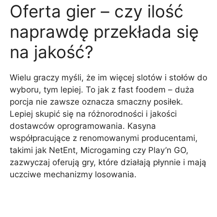
Oferta gier – czy ilość
naprawdę przekłada się
na jakość?
Wielu graczy myśli, że im więcej slotów i stołów do
wyboru, tym lepiej. To jak z fast foodem – duża
porcja nie zawsze oznacza smaczny posiłek.
Lepiej skupić się na różnorodności i jakości
dostawców oprogramowania. Kasyna
współpracujące z renomowanymi producentami,
takimi jak NetEnt, Microgaming czy Play’n GO,
zazwyczaj oferują gry, które działają płynnie i mają
uczciwe mechanizmy losowania.