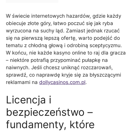
W świecie internetowych hazardów, gdzie każdy
obiecuje złote góry, łatwo poczuć się jak ryba
wyrzucona na suchy ląd. Zamiast jednak rzucać
się na pierwszą lepszą ofertę, warto podejść do
tematu z chłodną głową i odrobiną sceptycyzmu.
W końcu, nie każde kasyno online to raj dla gracza
– niektóre potrafią przypominać pułapkę na
naiwnych. Jeśli chcesz uniknąć rozczarowań,
sprawdź, co naprawdę kryje się za błyszczącymi
reklamami na
dollycasinos.com.pl
.
Licencja i
bezpieczeństwo –
fundamenty, które