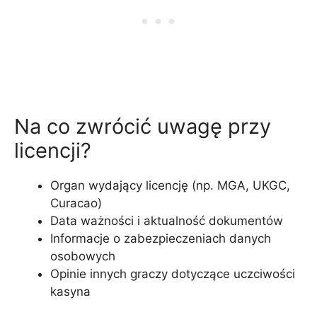
Na co zwrócić uwagę przy
licencji?
Organ wydający licencję (np. MGA, UKGC,
Curacao)
Data ważności i aktualność dokumentów
Informacje o zabezpieczeniach danych
osobowych
Opinie innych graczy dotyczące uczciwości
kasyna