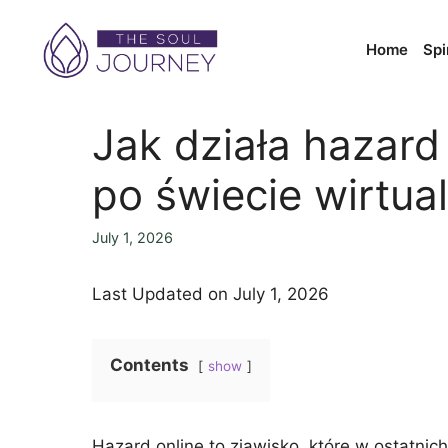
Home
Spi
Jak działa hazard
po świecie wirtua
July 1, 2026
Last Updated on July 1, 2026
Contents
show
Hazard online to zjawisko, które w ostatnic