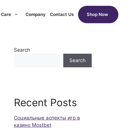
f Care
Company
Contact Us
Shop Now
Search
Search
Recent Posts
Социальные аспекты игр в
казино Mostbet