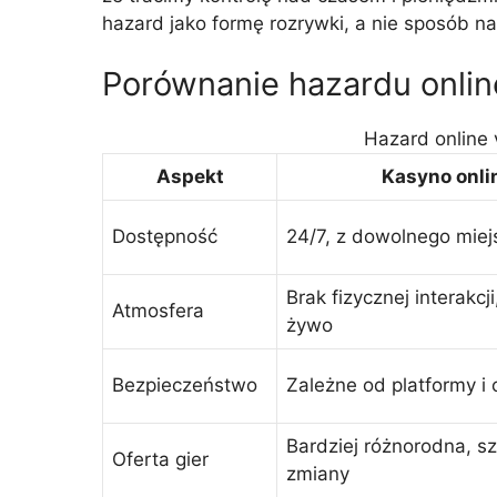
hazard jako formę rozrywki, a nie sposób n
Porównanie hazardu online
Hazard online 
Aspekt
Kasyno onli
Dostępność
24/7, z dowolnego miej
Brak fizycznej interakcji
Atmosfera
żywo
Bezpieczeństwo
Zależne od platformy i 
Bardziej różnorodna, s
Oferta gier
zmiany