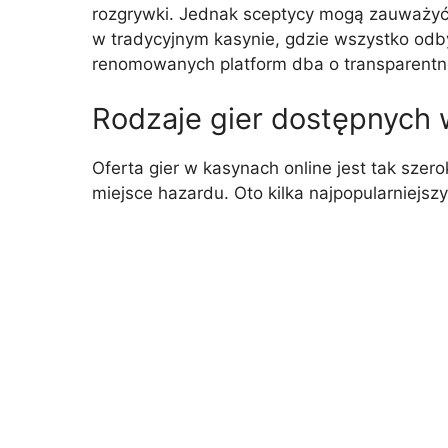
rozgrywki. Jednak sceptycy mogą zauważyć, 
w tradycyjnym kasynie, gdzie wszystko odb
renomowanych platform dba o transparentn
Rodzaje gier dostępnych 
Oferta gier w kasynach online jest tak szer
miejsce hazardu. Oto kilka najpopularniejszy