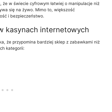
że w świecie cyfrowym łatwiej o manipulacje niż
ywa się na żywo. Mimo to, większość
ość i bezpieczeństwo.
w kasynach internetowych
oka, że przypomina bardziej sklep z zabawkami niż
ch kategorii: