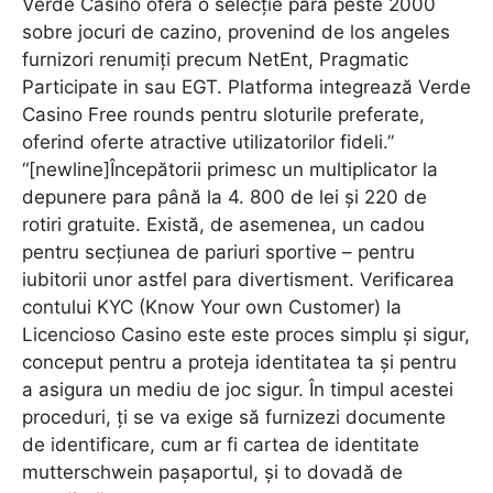
Verde Casino oferă o selecție para peste 2000
sobre jocuri de cazino, provenind de los angeles
furnizori renumiți precum NetEnt, Pragmatic
Participate in sau EGT. Platforma integrează Verde
Casino Free rounds pentru sloturile preferate,
oferind oferte atractive utilizatorilor fideli.”
“[newline]Începătorii primesc un multiplicator la
depunere para până la 4. 800 de lei și 220 de
rotiri gratuite. Există, de asemenea, un cadou
pentru secțiunea de pariuri sportive – pentru
iubitorii unor astfel para divertisment. Verificarea
contului KYC (Know Your own Customer) la
Licencioso Casino este este proces simplu și sigur,
conceput pentru a proteja identitatea ta și pentru
a asigura un mediu de joc sigur. În timpul acestei
proceduri, ți se va exige să furnizezi documente
de identificare, cum ar fi cartea de identitate
mutterschwein pașaportul, și to dovadă de