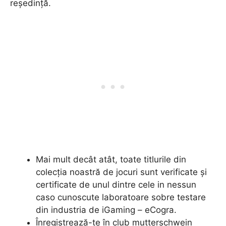
reședință.
Mai mult decât atât, toate titlurile din
colecția noastră de jocuri sunt verificate și
certificate de unul dintre cele in nessun
caso cunoscute laboratoare sobre testare
din industria de iGaming – eCogra.
Înregistrează-te în club mutterschwein