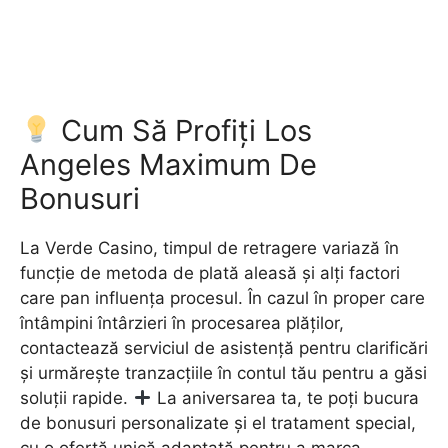
Cum Să Profiți Los
Angeles Maximum De
Bonusuri
La Verde Casino, timpul de retragere variază în
funcție de metoda de plată aleasă și alți factori
care pan influența procesul. În cazul în proper care
întâmpini întârzieri în procesarea plăților,
contactează serviciul de asistență pentru clarificări
și urmărește tranzacțiile în contul tău pentru a găsi
soluții rapide.
La aniversarea ta, te poți bucura
de bonusuri personalizate și el tratament special,