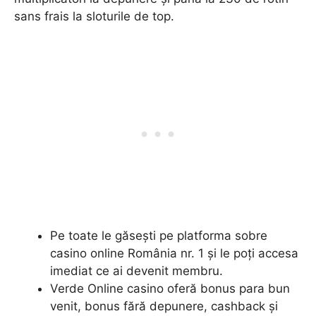
sans frais la sloturile de top.
Pe toate le găsești pe platforma sobre
casino online România nr. 1 și le poți accesa
imediat ce ai devenit membru.
Verde Online casino oferă bonus para bun
venit, bonus fără depunere, cashback și