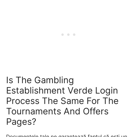
Is The Gambling
Establishment Verde Login
Process The Same For The
Tournaments And Offers
Pages?
Documentele tale ne garantează faptul că ești un