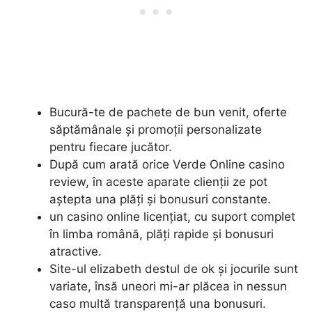
Bucură-te de pachete de bun venit, oferte
săptămânale și promoții personalizate
pentru fiecare jucător.
După cum arată orice Verde Online casino
review, în aceste aparate clienții ze pot
aștepta una plăți și bonusuri constante.
un casino online licențiat, cu suport complet
în limba română, plăți rapide și bonusuri
atractive.
Site-ul elizabeth destul de ok și jocurile sunt
variate, însă uneori mi-ar plăcea in nessun
caso multă transparență una bonusuri.