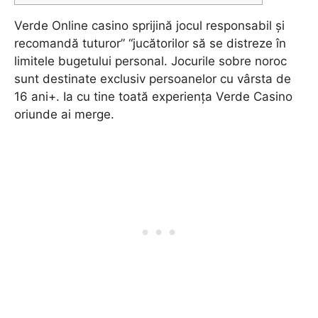
Verde Online casino sprijină jocul responsabil și
recomandă tuturor” “jucătorilor să se distreze în
limitele bugetului personal. Jocurile sobre noroc
sunt destinate exclusiv persoanelor cu vârsta de
16 ani+. Ia cu tine toată experiența Verde Casino
oriunde ai merge.