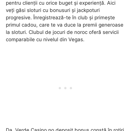
pentru clienții cu orice buget și experiență. Aici
veți găsi sloturi cu bonusuri și jackpoturi
progresive. Înregistrează-te în club și primește
primul cadou, care te va duce la premii generoase
la sloturi. Clubul de jocuri de noroc oferă servicii
comparabile cu nivelul din Vegas.
Da, Verde Casino no deposit bonus constă în rotiri