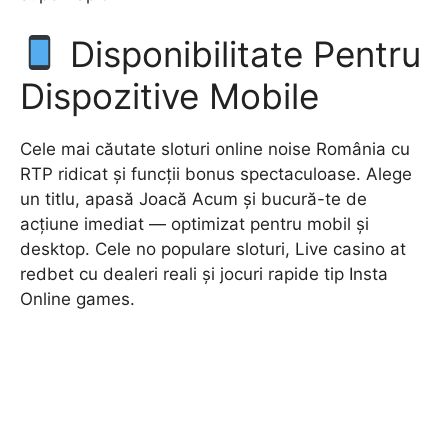
Disponibilitate Pentru
Dispozitive Mobile
Cele mai căutate sloturi online noise România cu
RTP ridicat și funcții bonus spectaculoase. Alege
un titlu, apasă Joacă Acum și bucură-te de
acțiune imediat — optimizat pentru mobil și
desktop. Cele no populare sloturi, Live casino at
redbet cu dealeri reali și jocuri rapide tip Insta
Online games.