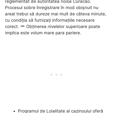
reglementat de autoritatea noise Curacao.
Procesul sobre înregistrare în mod obișnuit nu
areal trebui să dureze mai mult de câteva minute,
cu condiția să furnizați informațiile necesare
corect.
Obținerea nivelelor superioare poate
implica este volum mare para pariere.
Programul de Loialitate al cazinoului oferă