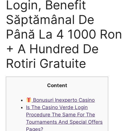
Login, Benefit
Săptămânal De
Până La 4 1000 Ron
+ A Hundred De
Rotiri Gratuite
Content
Bonusuri Inexperto Casino
Is The Casino Verde Login
Procedure The Same For The
Tournaments And Special Offers
Pages?