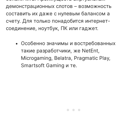
демонстрационных слотов – возможность
составить их даже с нулевым балансом а
счету. Для только понадобится интернет-
соединение, ноутбук, ПК или гаджет.
Особенно значимы и востребованных
такие разработчики, же NetEnt,
Microgaming, Belatra, Pragmatic Play,
Smartsoft Gaming и те.