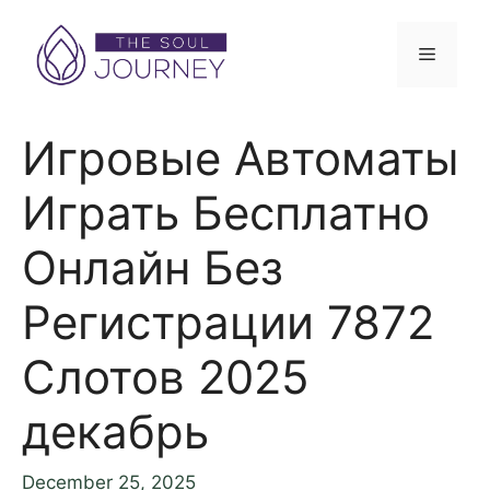
Skip
to
Menu
content
Игровые Автоматы
Играть Бесплатно
Онлайн Без
Регистрации 7872
Слотов 2025
декабрь
December 25, 2025