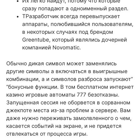
Их легко найдут, потому что которые
сразу попадают а одноименный раздел.
TРазработчик всегда перевыпускает
аппараты, полюбившийся пользователям,
в некоторых случаях под брендом
Greentube, который являлись дочерней
компанией Novomatic.
Обычно дикая символ может заменялись
другие символы а включаться в выигрышные
комбинации, а и символов разброса запускают”
“бонусные функции. В том бесплатном интернет
казино игровые автоматы 777 безотказны.
Запущенная сессия не оборвется в сорванном
джекпоте места из-за проблем а сервере. Вам
даже нужно переживать замолвленного о чем,
касается событий на экране, и не придется
отвлекаться от процесса игры.