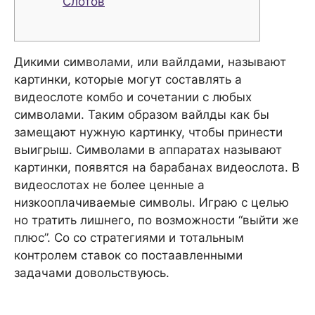
Слотов
Дикими символами, или вайлдами, называют
картинки, которые могут составлять а
видеослоте комбо и сочетании с любых
символами. Таким образом вайлды как бы
замещают нужную картинку, чтобы принести
выигрыш. Символами в аппаратах называют
картинки, появятся на барабанах видеослота. В
видеослотах не более ценные а
низкооплачиваемые символы. Играю с целью
но тратить лишнего, по возможности “выйти же
плюс”. Со со стратегиями и тотальным
контролем ставок со постаавленными
задачами довольствуюсь.