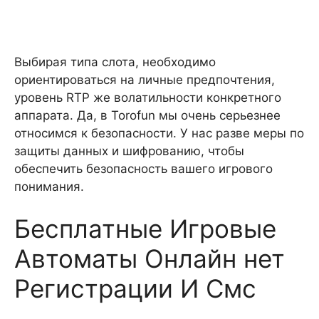
Выбирая типа слота, необходимо
ориентироваться на личные предпочтения,
уровень RTP же волатильности конкретного
аппарата. Да, в Torofun мы очень серьезнее
относимся к безопасности. У нас разве меры по
защиты данных и шифрованию, чтобы
обеспечить безопасность вашего игрового
понимания.
Бесплатные Игровые
Автоматы Онлайн нет
Регистрации И Смс