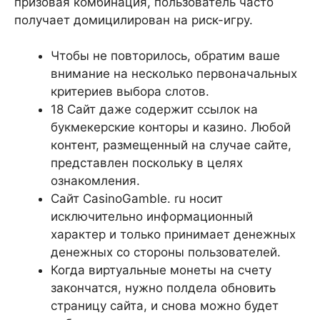
призовая комбинация, пользователь часто
получает домицилирован на риск-игру.
Чтобы не повторилось, обратим ваше
внимание на несколько первоначальных
критериев выбора слотов.
18 Сайт даже содержит ссылок на
букмекерские конторы и казино. Любой
контент, размещенный на случае сайте,
представлен поскольку в целях
ознакомления.
Сайт CasinoGamble. ru носит
исключительно информационный
характер и только принимает денежных
денежных со стороны пользователей.
Когда виртуальные монеты на счету
закончатся, нужно полдела обновить
страницу сайта, и снова можно будет