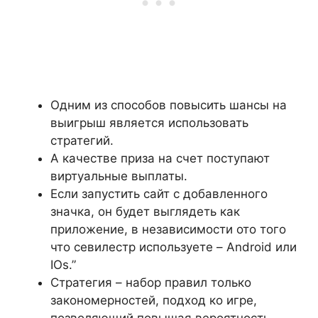
Одним из способов повысить шансы на
выигрыш является использовать
стратегий.
А качестве приза на счет поступают
виртуальные выплаты.
Если запустить сайт с добавленного
значка, он будет выглядеть как
приложение, в независимости ото того
что севилестр используете – Android или
IOs.”
Стратегия – набор правил только
закономерностей, подход ко игре,
позволяющий повышая вероятность