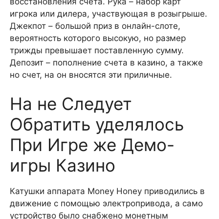
восстановления счета. Рука – набор карт
игрока или дилера, участвующая в розыгрыше.
Джекпот – большой приз в онлайн-слоте,
вероятность которого высокую, но размер
трижды превышает поставленную сумму.
Депозит – пополнение счета в казино, а также
но счет, на он вносятся эти приличные.
На не Следует
Обратить уделялось
При Игре же Демо-
игры Казино
Катушки аппарата Money Honey приводились в
движение с помощью электропривода, а само
устройство было снабжено монетным