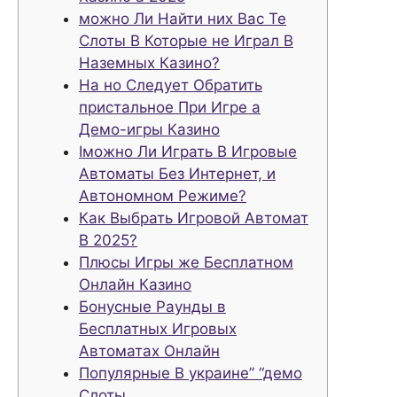
можно Ли Найти них Вас Те
Слоты В Которые не Играл В
Наземных Казино?
На но Следует Обратить
пристальное При Игре а
Демо-игры Казино
Iможно Ли Играть В Игровые
Автоматы Без Интернет, и
Автономном Режиме?
Как Выбрать Игровой Автомат
В 2025?
Плюсы Игры же Бесплатном
Онлайн Казино
Бонусные Раунды в
Бесплатных Игровых
Автоматах Онлайн
Популярные В украине” “демо
Слоты