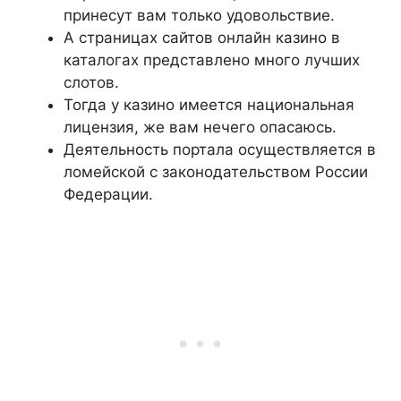
принесут вам только удовольствие.
А страницах сайтов онлайн казино в
каталогах представлено много лучших
слотов.
Тогда у казино имеется национальная
лицензия, же вам нечего опасаюсь.
Деятельность портала осуществляется в
ломейской с законодательством России
Федерации.