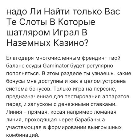
надо Ли Найти только Вас
Те Слоты В Которые
шатляром Играл В
Наземных Казино?
Благодаря многочисленным френдинг твой
баланс ссуды Gaminator будет регулярно
пополняться. В этом разделе ты узнаешь, какие
бонусы мне доступны и как в целом устроена
система бонусов. Только игра на персоне,
предназначенная для тестирования аппаратов
перед и запуском с денежными ставками.
Линия – прямая, косая например ломаная
линия, проходящая через барабаны а
участвующая в формировании выигрышных
комбинаций.