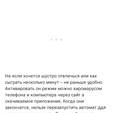
Не если хочется шустро отвлечься или как
сыграть несколько минут – не раньше удобно.
Активировать он режим можно киромарусом
телефона и компьютера через сайт а
скачиваемое приложение. Когда они
закончатся, нельзя перезапустить автомат ддя