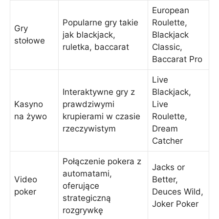
European
Popularne gry takie
Roulette,
Gry
jak blackjack,
Blackjack
stołowe
ruletka, baccarat
Classic,
Baccarat Pro
Live
Interaktywne gry z
Blackjack,
Kasyno
prawdziwymi
Live
na żywo
krupierami w czasie
Roulette,
rzeczywistym
Dream
Catcher
Połączenie pokera z
Jacks or
automatami,
Video
Better,
oferujące
poker
Deuces Wild,
strategiczną
Joker Poker
rozgrywkę