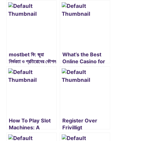
mostbet কি: জুয়া
What’s the Best
নির্ভরতা ও প্রতিরোধের কৌশল
Online Casino for
Betting on
eSports?
How To Play Slot
Register Over
Machines: A
Frivilligt
Detailed
Udelukkede