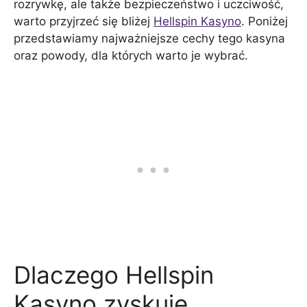
rozrywkę, ale także bezpieczeństwo i uczciwość,
warto przyjrzeć się bliżej
Hellspin Kasyno
. Poniżej
przedstawiamy najważniejsze cechy tego kasyna
oraz powody, dla których warto je wybrać.
Dlaczego Hellspin
Kasyno zyskuje