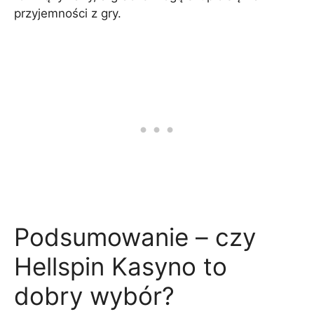
przyjemności z gry.
Podsumowanie – czy
Hellspin Kasyno to
dobry wybór?