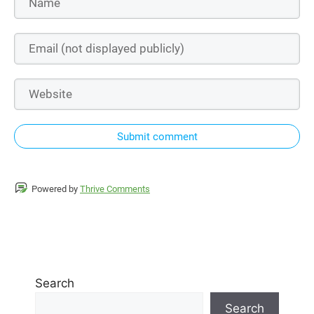
Submit comment
Powered by
Thrive Comments
Search
Search