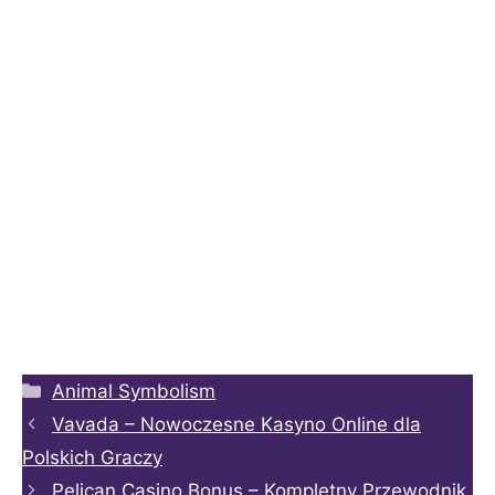
Animal Symbolism
Vavada – Nowoczesne Kasyno Online dla
Polskich Graczy
Pelican Casino Bonus – Kompletny Przewodnik