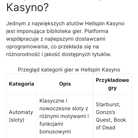
Kasyno?
Jednym z największych atutów Hellspin Kasyno
jest imponująca biblioteka gier. Platforma
współpracuje z najlepszymi dostawcami
oprogramowania, co przekłada się na
różnorodność i jakość dostępnych tytułów.
Przegląd kategorii gier w Hellspin Kasyno
Przykładowe
Kategoria
Opis
gry
Klasyczne i
Starburst,
nowoczesne sloty z
Automaty
Gonzo’s
różnymi motywami i
(sloty)
Quest, Book
funkcjami
of Dead
bonusowymi