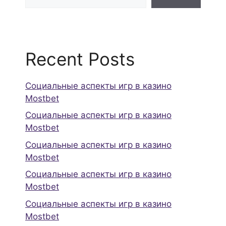
Recent Posts
Социальные аспекты игр в казино
Mostbet
Социальные аспекты игр в казино
Mostbet
Социальные аспекты игр в казино
Mostbet
Социальные аспекты игр в казино
Mostbet
Социальные аспекты игр в казино
Mostbet