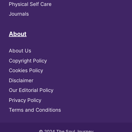
Physical Self Care
Journals
About
About Us
Copyright Policy
Cookies Policy
Disclaimer
Our Editorial Policy
Privacy Policy
Terms and Conditions
© 2024 The Soul Journey