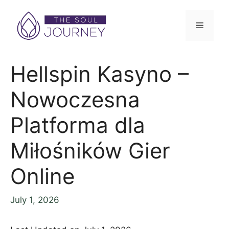
Hellspin Kasyno –
Nowoczesna
Platforma dla
Miłośników Gier
Online
July 1, 2026