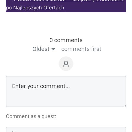
po Najlepszych Ofertach
0 comments
Oldest
comments first
Comment as a guest: