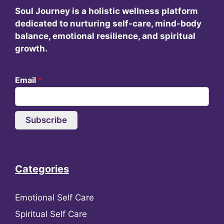
Soul Journey is a holistic wellness platform
dedicated to nurturing self-care, mind-body
balance, emotional resilience, and spiritual
growth.
Email
*
Subscribe
Categories
Emotional Self Care
Spiritual Self Care