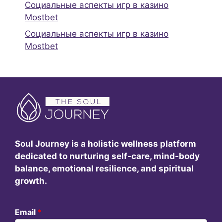
Социальные аспекты игр в казино
Mostbet
Социальные аспекты игр в казино
Mostbet
Soul Journey is a holistic wellness platform
dedicated to nurturing self-care, mind-body
balance, emotional resilience, and spiritual
growth.
Email
*