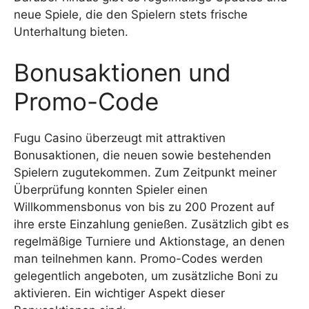
neue Spiele, die den Spielern stets frische
Unterhaltung bieten.
Bonusaktionen und
Promo-Code
Fugu Casino überzeugt mit attraktiven
Bonusaktionen, die neuen sowie bestehenden
Spielern zugutekommen. Zum Zeitpunkt meiner
Überprüfung konnten Spieler einen
Willkommensbonus von bis zu 200 Prozent auf
ihre erste Einzahlung genießen. Zusätzlich gibt es
regelmäßige Turniere und Aktionstage, an denen
man teilnehmen kann. Promo-Codes werden
gelegentlich angeboten, um zusätzliche Boni zu
aktivieren. Ein wichtiger Aspekt dieser