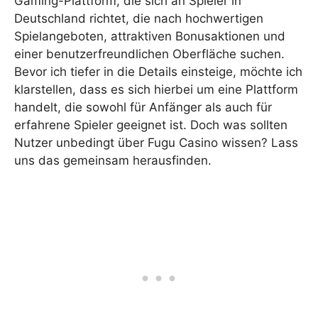
Gaming-Plattform, die sich an Spieler in
Deutschland richtet, die nach hochwertigen
Spielangeboten, attraktiven Bonusaktionen und
einer benutzerfreundlichen Oberfläche suchen.
Bevor ich tiefer in die Details einsteige, möchte ich
klarstellen, dass es sich hierbei um eine Plattform
handelt, die sowohl für Anfänger als auch für
erfahrene Spieler geeignet ist. Doch was sollten
Nutzer unbedingt über Fugu Casino wissen? Lass
uns das gemeinsam herausfinden.