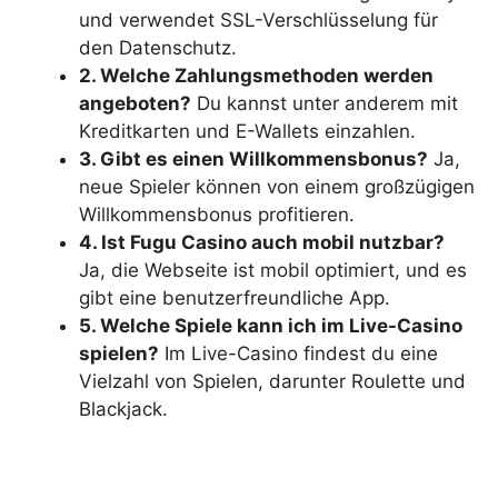
und verwendet SSL-Verschlüsselung für
den Datenschutz.
2. Welche Zahlungsmethoden werden
angeboten?
Du kannst unter anderem mit
Kreditkarten und E-Wallets einzahlen.
3. Gibt es einen Willkommensbonus?
Ja,
neue Spieler können von einem großzügigen
Willkommensbonus profitieren.
4. Ist Fugu Casino auch mobil nutzbar?
Ja, die Webseite ist mobil optimiert, und es
gibt eine benutzerfreundliche App.
5. Welche Spiele kann ich im Live-Casino
spielen?
Im Live-Casino findest du eine
Vielzahl von Spielen, darunter Roulette und
Blackjack.