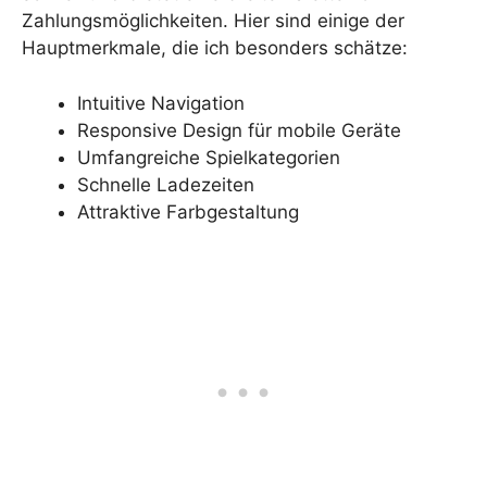
Zahlungsmöglichkeiten. Hier sind einige der
Hauptmerkmale, die ich besonders schätze:
Intuitive Navigation
Responsive Design für mobile Geräte
Umfangreiche Spielkategorien
Schnelle Ladezeiten
Attraktive Farbgestaltung