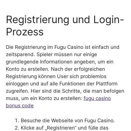
Registrierung und Login-
Prozess
Die Registrierung im Fugu Casino ist einfach und
zeitsparend. Spieler müssen nur einige
grundlegende Informationen angeben, um ein
Konto zu erstellen. Nach der erfolgreichen
Registrierung können User sich problemlos
einloggen und auf alle Funktionen der Plattform
zugreifen. Hier sind die Schritte, die man befolgen
muss, um ein Konto zu erstellen:
fugu casino
bonus code
Besuche die Webseite von Fugu Casino.
Klicke auf „Registrieren“ und fülle das