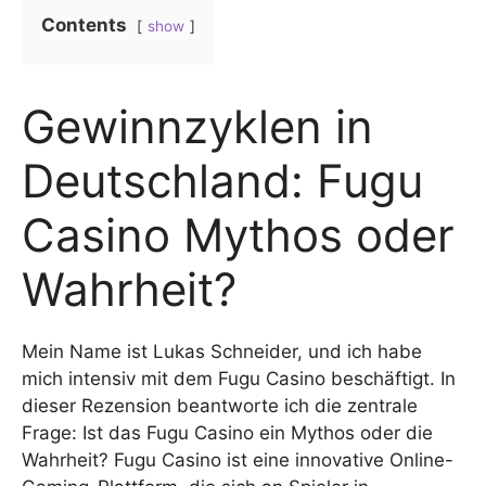
Contents
show
Gewinnzyklen in
Deutschland: Fugu
Casino Mythos oder
Wahrheit?
Mein Name ist Lukas Schneider, und ich habe
mich intensiv mit dem Fugu Casino beschäftigt. In
dieser Rezension beantworte ich die zentrale
Frage: Ist das Fugu Casino ein Mythos oder die
Wahrheit? Fugu Casino ist eine innovative Online-