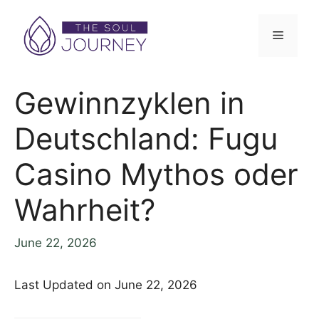
Skip
to
Menu
content
Gewinnzyklen in
Deutschland: Fugu
Casino Mythos oder
Wahrheit?
June 22, 2026
Last Updated on June 22, 2026