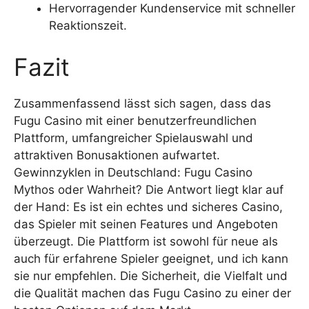
Hervorragender Kundenservice mit schneller
Reaktionszeit.
Fazit
Zusammenfassend lässt sich sagen, dass das
Fugu Casino mit einer benutzerfreundlichen
Plattform, umfangreicher Spielauswahl und
attraktiven Bonusaktionen aufwartet.
Gewinnzyklen in Deutschland: Fugu Casino
Mythos oder Wahrheit? Die Antwort liegt klar auf
der Hand: Es ist ein echtes und sicheres Casino,
das Spieler mit seinen Features und Angeboten
überzeugt. Die Plattform ist sowohl für neue als
auch für erfahrene Spieler geeignet, und ich kann
sie nur empfehlen. Die Sicherheit, die Vielfalt und
die Qualität machen das Fugu Casino zu einer der