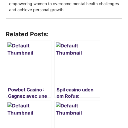
empowering women to overcome mental health challenges
and achieve personal growth.
Related Posts:
Powbet Casino :
Spil casino uden
Gagnez avec une
om Rofus:
Approche
Sikkerhed og
Calculée
ansvarligt spil
strategier